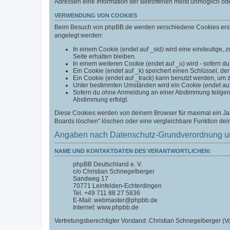
Adressen eine Information der Betroffenen meist unmöglich od
VERWENDUNG VON COOKIES
Beim Besuch von phpBB.de werden verschiedene Cookies erstell
angelegt werden:
In einem Cookie (endet auf _sid) wird eine eindeutige, zu
Seite erhalten bleiben.
In einem weiteren Cookie (endet auf _u) wird - sofern du
Ein Cookie (endet auf _k) speichert einen Schlüssel, der
Ein Cookie (endet auf _track) kann benutzt werden, um 
Unter bestimmten Umständen wird ein Cookie (endet auf _
Sofern du ohne Anmeldung an einer Abstimmung teilgenom
Abstimmung erfolgt.
Diese Cookies werden von deinem Browser für maximal ein Jahr
Boards löschen” löschen oder eine vergleichbare Funktion de
Angaben nach Datenschutz-Grundverordnung u
NAME UND KONTAKTDATEN DES VERANTWORTLICHEN:
phpBB Deutschland e. V.
c/o Christian Schnegelberger
Sandweg 17
70771 Leinfelden-Echterdingen
Tel. +49 711 88 27 5836
E-Mail: webmaster@phpbb.de
Internet: www.phpbb.de
Vertretungsberechtigter Vorstand: Christian Schnegelberger (Vo