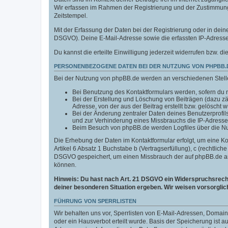
Wir erfassen im Rahmen der Registrierung und der Zustimmun
Zeitstempel.
Mit der Erfassung der Daten bei der Registrierung oder in deine
DSGVO). Deine E-Mail-Adresse sowie die erfassten IP-Adressen
Du kannst die erteilte Einwilligung jederzeit widerrufen bzw. di
PERSONENBEZOGENE DATEN BEI DER NUTZUNG VON PHPBB.
Bei der Nutzung von phpBB.de werden an verschiedenen Stel
Bei Benutzung des Kontaktformulars werden, sofern du n
Bei der Erstellung und Löschung von Beiträgen (dazu z
Adresse, von der aus der Beitrag erstellt bzw. gelöscht 
Bei der Änderung zentraler Daten deines Benutzerprofi
und zur Verhinderung eines Missbrauchs die IP-Adresse
Beim Besuch von phpBB.de werden Logfiles über die Nutz
Die Erhebung der Daten im Kontaktformular erfolgt, um eine 
Artikel 6 Absatz 1 Buchstabe b (Vertragserfüllung), c (rechtlic
DSGVO gespeichert, um einen Missbrauch der auf phpBB.de an
können.
Hinweis: Du hast nach Art. 21 DSGVO ein Widerspruchsrecht 
deiner besonderen Situation ergeben. Wir weisen vorsorglic
FÜHRUNG VON SPERRLISTEN
Wir behalten uns vor, Sperrlisten von E-Mail-Adressen, Doma
oder ein Hausverbot erteilt wurde. Basis der Speicherung ist 