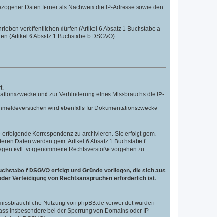
ezogener Daten ferner als Nachweis die IP-Adresse sowie den
hrieben veröffentlichen dürfen (Artikel 6 Absatz 1 Buchstabe a
nen (Artikel 6 Absatz 1 Buchstabe b DSGVO).
t.
tationszwecke und zur Verhinderung eines Missbrauchs die IP-
n Anmeldeversuchen wird ebenfalls für Dokumentationszwecke
erfolgende Korrespondenz zu archivieren. Sie erfolgt gem.
eiteren Daten werden gem. Artikel 6 Absatz 1 Buchstabe f
 gegen evtl. vorgenommene Rechtsverstöße vorgehen zu
uchstabe f DSGVO erfolgt und Gründe vorliegen, die sich aus
der Verteidigung von Rechtsansprüchen erforderlich ist.
ne missbräuchliche Nutzung von phpBB.de verwendet wurden
, dass insbesondere bei der Sperrung von Domains oder IP-