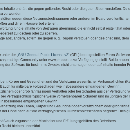
ine Inhalte enthält, die gegen geltendes Recht oder die guten Sitten verstoßen. Du 
 zu verwenden.
erstößen gegen diese Nutzungsbedingungen oder anderer im Board veröffentlichte
ßen und dir ein Hausverbot erteilen.
ortung für die Inhalte von Beiträgen übernimmt, die er nicht selbst erstellt hat od
jederzeit zu löschen oder zu sperren.
räge abzuändern, sofern sie gegen o. g. Regeln verstoßen oder geeignet sind, dem
 unter der „
GNU General Public License v2
“ (GPL) bereitgestellten Foren-Softwa
chsprachige Community unter www.phpbb.de zur Verfügung gestellt. Beide haben ke
g der Software für bestimmte Zwecke nicht untersagen oder auf Inhalte fremder F
ben, Körper und Gesundheit und der Verletzung wesentlicher Vertragspflichten (Kard
gilt auch für mittelbare Folgeschäden wie insbesondere entgangenen Gewinn.
ätzlichem oder grob fahrlässigem Verhalten oder bei Schäden aus der Verletzung 
 die bei Vertragsschluss typischerweise vorhersehbaren Schäden und im übrigen de
wie insbesondere entgangenen Gewinn.
erletzung von Leben, Körper und Gesundheit oder vorsätzlichem oder grob fahrläs
der Höhe nach auf die vertragstypischen Durchschnittsschäden begrenzt. Dies gi
mäß auch zugunsten der Mitarbeiter und Erfüllungsgehilfen des Betreibers.
 Recht bleiben unberührt.