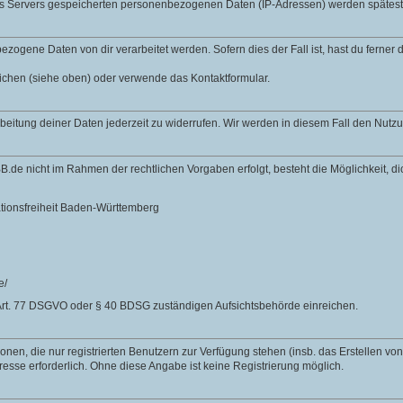
des Servers gespeicherten personenbezogenen Daten (IP-Adressen) werden spätes
zogene Daten von dir verarbeitet werden. Sofern dies der Fall ist, hast du ferner
lichen (siehe oben) oder verwende das Kontaktformular.
rbeitung deiner Daten jederzeit zu widerrufen. Wir werden in diesem Fall den Nut
B.de nicht im Rahmen der rechtlichen Vorgaben erfolgt, besteht die Möglichkeit, 
ationsfreiheit Baden-Württemberg
e/
Art. 77 DSGVO oder § 40 BDSG zuständigen Aufsichtsbehörde einreichen.
nen, die nur registrierten Benutzern zur Verfügung stehen (insb. das Erstellen vo
resse erforderlich. Ohne diese Angabe ist keine Registrierung möglich.