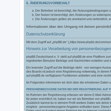
6. ÄNDERUNGSVORBEHALT
Der Betreiber ist berechtigt, die Nutzungsbedingungen u
Der Nutzer ist berechtigt, den Änderungen zu widerspre
Die Änderungen gelten als anerkannt und verbindlich, 
Informationen über den Umgang mit deinen persönlich
Datenschutzerklärung
Mit dem Zugriff auf „phpBB.de“ („https://www.phpbb.de/commun
Hinweis zur Verarbeitung von personenbezoge
phpBB Deutschland e. V. stellt auf phpBB.de eine Plattform z
registrierten Benutzer Beiträge und Nachrichten erstellen und 
Ein lesender Zugriff auf die Beiträge steht - von wenigen Aus
des Boards ist jedoch eine Registrierung notwendig, in derem
auf phpBB.de verfügbaren Funktionen anbieten und eine recht
Im Folgenden informieren wir dich über die erhobenen Daten u
PERSONENBEZOGENE DATEN BEI DER REGISTRIERUNG AUF 
Im Rahmen der Registrierung erfassen wir deine E-Mail-Adress
für jeden ersichtlich ist, haben nur wir als Betreiber von phpBB
Zusätzlich kannst du in deinem Profil weitere Daten wie deine 
eingibst - personenbezogene Angaben enthalten kann. Diese Ang
Daten sind im Kontext deiner Beiträge frei im Internet zugänglic