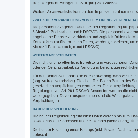
Registergericht: Amtsgericht Stuttgart (VR 720663)
Weitere Verantwortliche können dem Impressum entnommen werde
ZWECK DER VERARBEITUNG VON PERSONENBEZOGENEN DAT
Die personenbezogenen Daten bei der Registrierung auf phpBB.
6 Absatz 1 Buchstabe a und b DSGVO). Die personenbezogenen
angebotene Dienste zu verhindern und zugleich Dritten die M
Kontaktformular übermittelten Daten, werden gespeichert, um
Absatz 1 Buchstaben b, c und f DSGVO).
WEITERGABE VON DATEN
Die nicht für eine öffentliche Bereitstellung vorgesehenen D
oder der Gerichtsbarkeit, zur Verfolgung berechtigter rechtlich
Für den Betrieb von phpBB.de ist es notwendig, dass wir Dritt
(sog. Auftragsverarbeiter). Dies betrifft z. B. den Betrieb de
gesetzlichen Verpflichtungen verarbeiten. Diese Verpflichtung
Regelungen von Art. 28 f. DSGVO. Ansonsten werden die nicht f
weitergegeben. Davon ausgenommen sind die Weitergabe an Orga
Verpflichtungen.
DAUER DER SPEICHERUNG
Die bei der Registrierung erfassten Daten werden bis zum End
sowie erfasste IP-Adressen und Zeitstempel (siehe oben)) für
Die bei der Erstellung eines Beitrags (inkl. Privater Nachri
gelöscht.