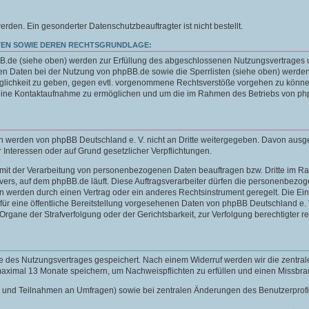
n. Ein gesonderter Datenschutzbeauftragter ist nicht bestellt.
EN SOWIE DEREN RECHTSGRUNDLAGE:
de (siehe oben) werden zur Erfüllung des abgeschlossenen Nutzungsvertrages und 
 Daten bei der Nutzung von phpBB.de sowie die Sperrlisten (siehe oben) werden
öglichkeit zu geben, gegen evtl. vorgenommene Rechtsverstöße vorgehen zu können
 eine Kontaktaufnahme zu ermöglichen und um die im Rahmen des Betriebs von php
aten werden von phpBB Deutschland e. V. nicht an Dritte weitergegeben. Davon au
er Interessen oder auf Grund gesetzlicher Verpflichtungen.
e mit der Verarbeitung von personenbezogenen Daten beauftragen bzw. Dritte im Rah
s Servers, auf dem phpBB.de läuft. Diese Auftragsverarbeiter dürfen die personenbe
en werden durch einen Vertrag oder ein anderes Rechtsinstrument geregelt. Die Einb
ür eine öffentliche Bereitstellung vorgesehenen Daten von phpBB Deutschland e. V.
ne der Strafverfolgung oder der Gerichtsbarkeit, zur Verfolgung berechtigter rec
e des Nutzungsvertrages gespeichert. Nach einem Widerruf werden wir die zentra
 maximal 13 Monate speichern, um Nachweispflichten zu erfüllen und einen Missbr
chten und Teilnahmen an Umfragen) sowie bei zentralen Änderungen des Benutzerpro