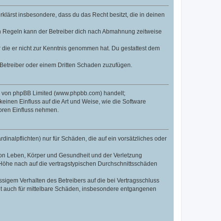
erklärst insbesondere, dass du das Recht besitzt, die in deinen
n Regeln kann der Betreiber dich nach Abmahnung zeitweise
er die er nicht zur Kenntnis genommen hat. Du gestattest dem
 Betreiber oder einem Dritten Schaden zuzufügen.
re von phpBB Limited (www.phpbb.com) handelt;
inen Einfluss auf die Art und Weise, wie die Software
oren Einfluss nehmen.
inalpflichten) nur für Schäden, die auf ein vorsätzliches oder
von Leben, Körper und Gesundheit und der Verletzung
r Höhe nach auf die vertragstypischen Durchschnittsschäden
sigem Verhalten des Betreibers auf die bei Vertragsschluss
lt auch für mittelbare Schäden, insbesondere entgangenen