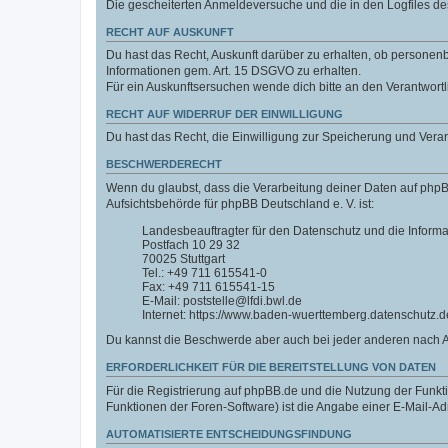
Die gescheiterten Anmeldeversuche und die in den Logfiles 
RECHT AUF AUSKUNFT
Du hast das Recht, Auskunft darüber zu erhalten, ob personenbe
Informationen gem. Art. 15 DSGVO zu erhalten.
Für ein Auskunftsersuchen wende dich bitte an den Verantwort
RECHT AUF WIDERRUF DER EINWILLIGUNG
Du hast das Recht, die Einwilligung zur Speicherung und Vera
BESCHWERDERECHT
Wenn du glaubst, dass die Verarbeitung deiner Daten auf phpB
Aufsichtsbehörde für phpBB Deutschland e. V. ist:
Landesbeauftragter für den Datenschutz und die Inform
Postfach 10 29 32
70025 Stuttgart
Tel.: +49 711 615541-0
Fax: +49 711 615541-15
E-Mail: poststelle@lfdi.bwl.de
Internet: https://www.baden-wuerttemberg.datenschutz.d
Du kannst die Beschwerde aber auch bei jeder anderen nach 
ERFORDERLICHKEIT FÜR DIE BEREITSTELLUNG VON DATEN
Für die Registrierung auf phpBB.de und die Nutzung der Funktio
Funktionen der Foren-Software) ist die Angabe einer E-Mail-Ad
AUTOMATISIERTE ENTSCHEIDUNGSFINDUNG