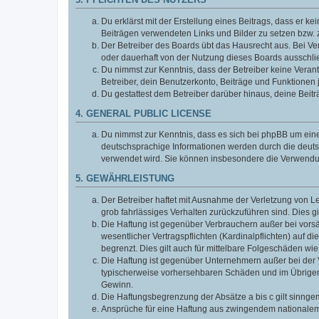
3. PFLICHTEN DES NUTZERS
Du erklärst mit der Erstellung eines Beitrags, dass er ke
Beiträgen verwendeten Links und Bilder zu setzen bzw.
Der Betreiber des Boards übt das Hausrecht aus. Bei V
oder dauerhaft von der Nutzung dieses Boards ausschlie
Du nimmst zur Kenntnis, dass der Betreiber keine Verantw
Betreiber, dein Benutzerkonto, Beiträge und Funktionen 
Du gestattest dem Betreiber darüber hinaus, deine Beit
4. GENERAL PUBLIC LICENSE
Du nimmst zur Kenntnis, dass es sich bei phpBB um eine
deutschsprachige Informationen werden durch die deuts
verwendet wird. Sie können insbesondere die Verwendun
5. GEWÄHRLEISTUNG
Der Betreiber haftet mit Ausnahme der Verletzung von Le
grob fahrlässiges Verhalten zurückzuführen sind. Dies 
Die Haftung ist gegenüber Verbrauchern außer bei vors
wesentlicher Vertragspflichten (Kardinalpflichten) auf
begrenzt. Dies gilt auch für mittelbare Folgeschäden 
Die Haftung ist gegenüber Unternehmern außer bei der V
typischerweise vorhersehbaren Schäden und im Übrigen 
Gewinn.
Die Haftungsbegrenzung der Absätze a bis c gilt sinnge
Ansprüche für eine Haftung aus zwingendem nationalem