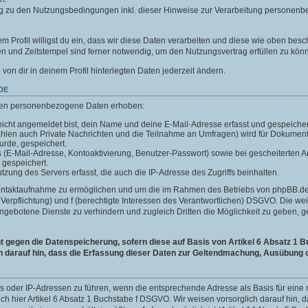
g zu den Nutzungsbedingungen inkl. dieser Hinweise zur Verarbeitung personenb
m Profil willigst du ein, dass wir diese Daten verarbeiten und diese wie oben besc
 und Zeitstempel sind ferner notwendig, um den Nutzungsvertrag erfüllen zu kön
e von dir in deinem Profil hinterlegten Daten jederzeit ändern.
DE
len personenbezogene Daten erhoben:
icht angemeldet bist, dein Name und deine E-Mail-Adresse erfasst und gespeicher
ählen auch Private Nachrichten und die Teilnahme an Umfragen) wird für Dokumen
wurde, gespeichert.
ls (E-Mail-Adresse, Kontoaktivierung, Benutzer-Passwort) sowie bei gescheiterte
 gespeichert.
ung des Servers erfasst, die auch die IP-Adresse des Zugriffs beinhalten.
Kontaktaufnahme zu ermöglichen und um die im Rahmen des Betriebs von phpBB.de 
he Verpflichtung) und f (berechtigte Interessen des Verantwortlichen) DSGVO. Die w
gebotene Dienste zu verhindern und zugleich Dritten die Möglichkeit zu geben,
gegen die Datenspeicherung, sofern diese auf Basis von Artikel 6 Absatz 1 B
h darauf hin, dass die Erfassung dieser Daten zur Geltendmachung, Ausübung o
ins oder IP-Adressen zu führen, wenn die entsprechende Adresse als Basis für ei
auch hier Artikel 6 Absatz 1 Buchstabe f DSGVO. Wir weisen vorsorglich darauf hin