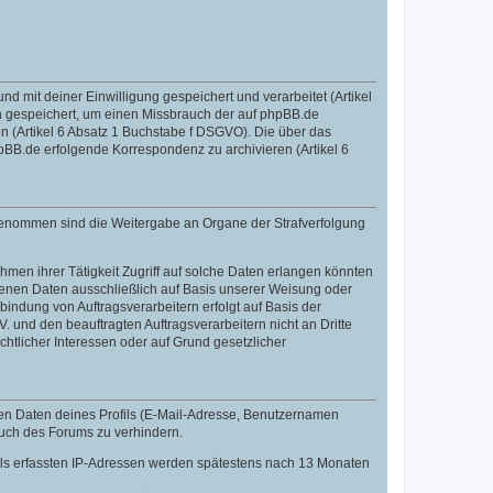
mit deiner Einwilligung gespeichert und verarbeitet (Artikel
 gespeichert, um einen Missbrauch der auf phpBB.de
 (Artikel 6 Absatz 1 Buchstabe f DSGVO). Die über das
BB.de erfolgende Korrespondenz zu archivieren (Artikel 6
sgenommen sind die Weitergabe an Organe der Strafverfolgung
men ihrer Tätigkeit Zugriff auf solche Daten erlangen könnten
zogenen Daten ausschließlich auf Basis unserer Weisung oder
indung von Auftragsverarbeitern erfolgt auf Basis der
 und den beauftragten Auftragsverarbeitern nicht an Dritte
htlicher Interessen oder auf Grund gesetzlicher
len Daten deines Profils (E-Mail-Adresse, Benutzernamen
auch des Forums zu verhindern.
fils erfassten IP-Adressen werden spätestens nach 13 Monaten