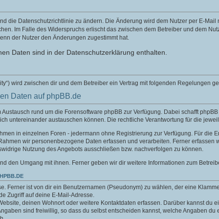
nd die Datenschutzrichtlinie zu ändern. Die Änderung wird dem Nutzer per E-Mail mi
chen. Im Falle des Widerspruchs erlischt das zwischen dem Betreiber und dem Nutze
wenn der Nutzer den Änderungen zugestimmt hat.
en Daten sind in der Datenschutzerklärung enthalten.
ity“) wird zwischen dir und dem Betreiber ein Vertrag mit folgenden Regelungen g
nen Daten auf phpBB.de
um Austausch rund um die Forensoftware phpBB zur Verfügung. Dabei schafft phpB
sich untereinander austauschen können. Die rechtliche Verantwortung für die jeweil
nahmen in einzelnen Foren - jedermann ohne Registrierung zur Verfügung. Für die E
 Rahmen wir personenbezogene Daten erfassen und verarbeiten. Ferner erfassen w
swidrige Nutzung des Angebots ausschließen bzw. nachverfolgen zu können.
nd den Umgang mit ihnen. Ferner geben wir dir weitere Informationen zum Betreib
PHPBB.DE
e. Ferner ist von dir ein Benutzernamen (Pseudonym) zu wählen, der eine Klamme
.de Zugriff auf deine E-Mail-Adresse.
Website, deinen Wohnort oder weitere Kontaktdaten erfassen. Darüber kannst du ein
aben sind freiwillig, so dass du selbst entscheiden kannst, welche Angaben du er
h.