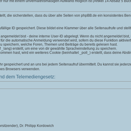
er nur mit einem unverhältnismäßigen Aufwand möglich ist (Artikel 14 Absatz 5 B
t, die sicherstellen, dass du über alle Seiten von phpBB.de ein konsistentes Ben
fällige ID gespeichert. Diese bildet eine Klammer über alle Seitenaufrufe und stell
 angemeldet bist - deine interne User-ID abgelegt. Wenn du nicht angemeldet bist, is
 für die automatische Anmeldung verwendet wird, sofern du diese Funktion aktiviert
zu speichern, welche Foren, Themen und Beiträge du bereits gelesen hast.
lang) erstellt, um eine von dir gewählte Spracheinstellung zu speichern.
men hast, wird ein weiteres Cookie (beinhaltet _poll_) erstellt, dass deine Absti
 gespeichert und an uns bei jedem Seitenaufruf übermittelt. Du kannst sie jederz
ines Browsers verwenden.
nd dem Telemediengesetz:
rsitzender), Dr. Philipp Kordowich