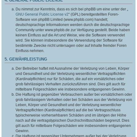
4. GENERAL PUBLIC LICENSE
Du nimmst zur Kenntnis, dass es sich bei phpBB um eine unter der „
GNU General Public License v2
“ (GPL) bereitgestellten Foren-
Software von phpBB Limited (www.phpbb.com) handelt;
deutschsprachige Informationen werden durch die deutschsprachige
Community unter www.phpbb.de zur Verfügung gestellt. Beide haben
keinen Einfluss auf die Art und Weise, wie die Software verwendet
wird. Sie können insbesondere die Verwendung der Software für
bestimmte Zwecke nicht untersagen oder auf Inhalte fremder Foren
Einfluss nehmen.
5. GEWÄHRLEISTUNG
Der Betreiber haftet mit Ausnahme der Verletzung von Leben, Körper
und Gesundheit und der Verletzung wesentlicher Vertragspflichten
(Kardinalpflichten) nur für Schäden, die auf ein vorsätzliches oder
grob fahrlässiges Verhalten zurückzuführen sind. Dies gilt auch für
mittelbare Folgeschäden wie insbesondere entgangenen Gewinn.
Die Haftung ist gegenüber Verbrauchern außer bei vorsätzlichem oder
grob fahrlässigem Verhalten oder bei Schäden aus der Verletzung von
Leben, Körper und Gesundheit und der Verletzung wesentlicher
Vertragspflichten (Kardinalpflichten) auf die bei Vertragsschluss
typischerweise vorhersehbaren Schäden und im übrigen der Höhe
nach auf die vertragstypischen Durchschnittsschäden begrenzt. Dies
gilt auch für mittelbare Folgeschäden wie insbesondere entgangenen
Gewinn.
Die Haftung ist gegenüber Unternehmern außer bei der Verletzung