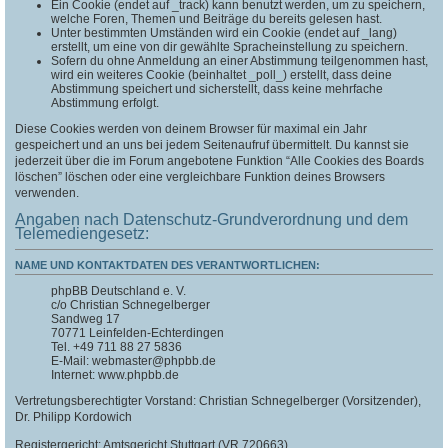
Ein Cookie (endet auf _track) kann benutzt werden, um zu speichern,
welche Foren, Themen und Beiträge du bereits gelesen hast.
Unter bestimmten Umständen wird ein Cookie (endet auf _lang)
erstellt, um eine von dir gewählte Spracheinstellung zu speichern.
Sofern du ohne Anmeldung an einer Abstimmung teilgenommen hast,
wird ein weiteres Cookie (beinhaltet _poll_) erstellt, dass deine
Abstimmung speichert und sicherstellt, dass keine mehrfache
Abstimmung erfolgt.
Diese Cookies werden von deinem Browser für maximal ein Jahr
gespeichert und an uns bei jedem Seitenaufruf übermittelt. Du kannst sie
jederzeit über die im Forum angebotene Funktion “Alle Cookies des Boards
löschen” löschen oder eine vergleichbare Funktion deines Browsers
verwenden.
Angaben nach Datenschutz-Grundverordnung und dem
Telemediengesetz:
NAME UND KONTAKTDATEN DES VERANTWORTLICHEN:
phpBB Deutschland e. V.
c/o Christian Schnegelberger
Sandweg 17
70771 Leinfelden-Echterdingen
Tel. +49 711 88 27 5836
E-Mail: webmaster@phpbb.de
Internet: www.phpbb.de
Vertretungsberechtigter Vorstand: Christian Schnegelberger (Vorsitzender),
Dr. Philipp Kordowich
Registergericht: Amtsgericht Stuttgart (VR 720663)