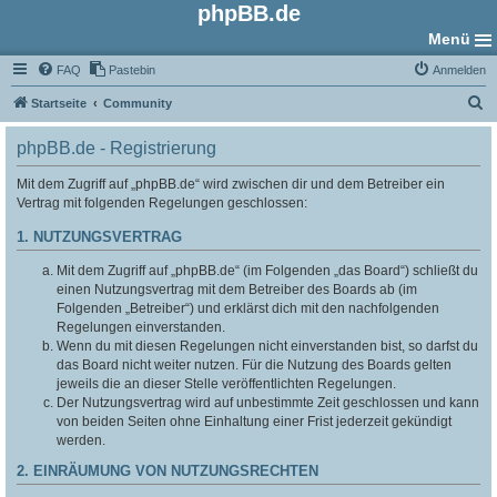
phpBB.de
Menü
FAQ
Pastebin
Anmelden
S
Startseite
Community
u
phpBB.de - Registrierung
c
h
Mit dem Zugriff auf „phpBB.de“ wird zwischen dir und dem Betreiber ein
Vertrag mit folgenden Regelungen geschlossen:
e
1. NUTZUNGSVERTRAG
Mit dem Zugriff auf „phpBB.de“ (im Folgenden „das Board“) schließt du
einen Nutzungsvertrag mit dem Betreiber des Boards ab (im
Folgenden „Betreiber“) und erklärst dich mit den nachfolgenden
Regelungen einverstanden.
Wenn du mit diesen Regelungen nicht einverstanden bist, so darfst du
das Board nicht weiter nutzen. Für die Nutzung des Boards gelten
jeweils die an dieser Stelle veröffentlichten Regelungen.
Der Nutzungsvertrag wird auf unbestimmte Zeit geschlossen und kann
von beiden Seiten ohne Einhaltung einer Frist jederzeit gekündigt
werden.
2. EINRÄUMUNG VON NUTZUNGSRECHTEN