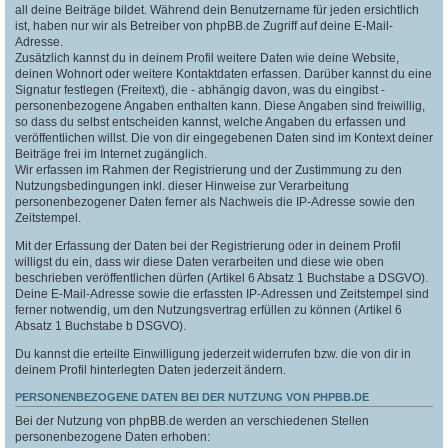
all deine Beiträge bildet. Während dein Benutzername für jeden ersichtlich
ist, haben nur wir als Betreiber von phpBB.de Zugriff auf deine E-Mail-
Adresse.
Zusätzlich kannst du in deinem Profil weitere Daten wie deine Website,
deinen Wohnort oder weitere Kontaktdaten erfassen. Darüber kannst du eine
Signatur festlegen (Freitext), die - abhängig davon, was du eingibst -
personenbezogene Angaben enthalten kann. Diese Angaben sind freiwillig,
so dass du selbst entscheiden kannst, welche Angaben du erfassen und
veröffentlichen willst. Die von dir eingegebenen Daten sind im Kontext deiner
Beiträge frei im Internet zugänglich.
Wir erfassen im Rahmen der Registrierung und der Zustimmung zu den
Nutzungsbedingungen inkl. dieser Hinweise zur Verarbeitung
personenbezogener Daten ferner als Nachweis die IP-Adresse sowie den
Zeitstempel.
Mit der Erfassung der Daten bei der Registrierung oder in deinem Profil
willigst du ein, dass wir diese Daten verarbeiten und diese wie oben
beschrieben veröffentlichen dürfen (Artikel 6 Absatz 1 Buchstabe a DSGVO).
Deine E-Mail-Adresse sowie die erfassten IP-Adressen und Zeitstempel sind
ferner notwendig, um den Nutzungsvertrag erfüllen zu können (Artikel 6
Absatz 1 Buchstabe b DSGVO).
Du kannst die erteilte Einwilligung jederzeit widerrufen bzw. die von dir in
deinem Profil hinterlegten Daten jederzeit ändern.
PERSONENBEZOGENE DATEN BEI DER NUTZUNG VON PHPBB.DE
Bei der Nutzung von phpBB.de werden an verschiedenen Stellen
personenbezogene Daten erhoben: