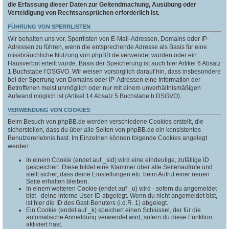
die Erfassung dieser Daten zur Geltendmachung, Ausübung oder
Verteidigung von Rechtsansprüchen erforderlich ist.
FÜHRUNG VON SPERRLISTEN
Wir behalten uns vor, Sperrlisten von E-Mail-Adressen, Domains oder IP-
Adressen zu führen, wenn die entsprechende Adresse als Basis für eine
missbräuchliche Nutzung von phpBB.de verwendet wurden oder ein
Hausverbot erteilt wurde. Basis der Speicherung ist auch hier Artikel 6 Absatz
1 Buchstabe f DSGVO. Wir weisen vorsorglich darauf hin, dass insbesondere
bei der Sperrung von Domains oder IP-Adressen eine Information der
Betroffenen meist unmöglich oder nur mit einem unverhältnismäßigen
Aufwand möglich ist (Artikel 14 Absatz 5 Buchstabe b DSGVO).
VERWENDUNG VON COOKIES
Beim Besuch von phpBB.de werden verschiedene Cookies erstellt, die
sicherstellen, dass du über alle Seiten von phpBB.de ein konsistentes
Benutzererlebnis hast. Im Einzelnen können folgende Cookies angelegt
werden:
In einem Cookie (endet auf _sid) wird eine eindeutige, zufällige ID
gespeichert. Diese bildet eine Klammer über alle Seitenaufrufe und
stellt sicher, dass deine Einstellungen etc. beim Aufruf einer neuen
Seite erhalten bleiben.
In einem weiteren Cookie (endet auf _u) wird - sofern du angemeldet
bist - deine interne User-ID abgelegt. Wenn du nicht angemeldet bist,
ist hier die ID des Gast-Benuters (i.d.R. 1) abgelegt.
Ein Cookie (endet auf _k) speichert einen Schlüssel, der für die
automatische Anmeldung verwendet wird, sofern du diese Funktion
aktiviert hast.