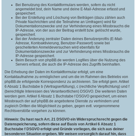
Bei Benutzung des Kontaktformulars werden, sofern du nicht
angemeldet bist, dein Name und deine E-Mail-Adresse erfasst und
gespeichert.
Bei der Erstellung und Löschung von Beiträgen (dazu zählen auch
Private Nachrichten und die Teilnahme an Umfragen) wird für
Dokumentationszwecke und zur Verhinderung eines Missbrauchs die
IP-Adresse, von der aus der Beitrag erstellt bzw. gelöscht wurde,
gespeichert.
Bei der Änderung zentraler Daten deines Benutzerprofils (E-Mail-
Adresse, Kontoaktivierung, Benutzer-Passwort) sowie bei
gescheiterten Anmeldeversuchen wird ebenfalls für
Dokumentationszwecke und zur Verhinderung eines Missbrauchs die
IP-Adresse gespeichert.
Beim Besuch von phpBB.de werden Logfiles über die Nutzung des
Servers erfasst, die auch die IP-Adresse des Zugriffs beinhalten.
Die Erhebung der Daten im Kontaktformular erfolgt, um eine
Kontaktaufnahme zu ermöglichen und um die im Rahmen des Betriebs von
phpBB.de erfolgende Korrespondenz zu archivieren. Sie erfolgt gem. Artikel
6 Absatz 1 Buchstabe b (Vertragserfüllung), c (rechtliche Verpflichtung) und f
(berechtigte Interessen des Verantwortlichen) DSGVO. Die weiteren Daten
werden gem. Artikel 6 Absatz 1 Buchstabe f DSGVO gespeichert, um einen
Missbrauch der auf phpBB.de angebotene Dienste zu verhindern und
zugleich Dritten die Möglichkeit zu geben, gegen evtl. vorgenommene
Rechtsverstöße vorgehen zu können.
Hinweis: Du hast nach Art. 21 DSGVO ein Widerspruchsrecht gegen die
Datenspeicherung, sofern diese auf Basis von Artikel 6 Absatz 1
Buchstabe f DSGVO erfolgt und Gründe vorliegen, die sich aus deiner
besonderen Situation ergeben. Wir weisen vorsorglich darauf hin, dass