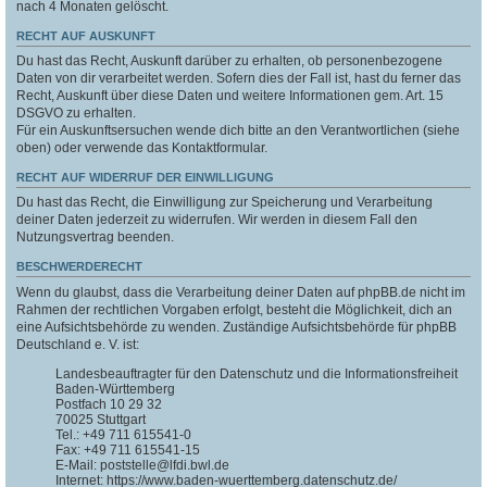
nach 4 Monaten gelöscht.
RECHT AUF AUSKUNFT
Du hast das Recht, Auskunft darüber zu erhalten, ob personenbezogene
Daten von dir verarbeitet werden. Sofern dies der Fall ist, hast du ferner das
Recht, Auskunft über diese Daten und weitere Informationen gem. Art. 15
DSGVO zu erhalten.
Für ein Auskunftsersuchen wende dich bitte an den Verantwortlichen (siehe
oben) oder verwende das Kontaktformular.
RECHT AUF WIDERRUF DER EINWILLIGUNG
Du hast das Recht, die Einwilligung zur Speicherung und Verarbeitung
deiner Daten jederzeit zu widerrufen. Wir werden in diesem Fall den
Nutzungsvertrag beenden.
BESCHWERDERECHT
Wenn du glaubst, dass die Verarbeitung deiner Daten auf phpBB.de nicht im
Rahmen der rechtlichen Vorgaben erfolgt, besteht die Möglichkeit, dich an
eine Aufsichtsbehörde zu wenden. Zuständige Aufsichtsbehörde für phpBB
Deutschland e. V. ist:
Landesbeauftragter für den Datenschutz und die Informationsfreiheit
Baden-Württemberg
Postfach 10 29 32
70025 Stuttgart
Tel.: +49 711 615541-0
Fax: +49 711 615541-15
E-Mail: poststelle@lfdi.bwl.de
Internet: https://www.baden-wuerttemberg.datenschutz.de/