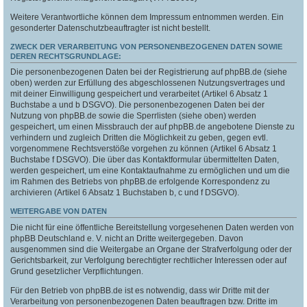
Weitere Verantwortliche können dem Impressum entnommen werden. Ein
gesonderter Datenschutzbeauftragter ist nicht bestellt.
ZWECK DER VERARBEITUNG VON PERSONENBEZOGENEN DATEN SOWIE
DEREN RECHTSGRUNDLAGE:
Die personenbezogenen Daten bei der Registrierung auf phpBB.de (siehe
oben) werden zur Erfüllung des abgeschlossenen Nutzungsvertrages und
mit deiner Einwilligung gespeichert und verarbeitet (Artikel 6 Absatz 1
Buchstabe a und b DSGVO). Die personenbezogenen Daten bei der
Nutzung von phpBB.de sowie die Sperrlisten (siehe oben) werden
gespeichert, um einen Missbrauch der auf phpBB.de angebotene Dienste zu
verhindern und zugleich Dritten die Möglichkeit zu geben, gegen evtl.
vorgenommene Rechtsverstöße vorgehen zu können (Artikel 6 Absatz 1
Buchstabe f DSGVO). Die über das Kontaktformular übermittelten Daten,
werden gespeichert, um eine Kontaktaufnahme zu ermöglichen und um die
im Rahmen des Betriebs von phpBB.de erfolgende Korrespondenz zu
archivieren (Artikel 6 Absatz 1 Buchstaben b, c und f DSGVO).
WEITERGABE VON DATEN
Die nicht für eine öffentliche Bereitstellung vorgesehenen Daten werden von
phpBB Deutschland e. V. nicht an Dritte weitergegeben. Davon
ausgenommen sind die Weitergabe an Organe der Strafverfolgung oder der
Gerichtsbarkeit, zur Verfolgung berechtigter rechtlicher Interessen oder auf
Grund gesetzlicher Verpflichtungen.
Für den Betrieb von phpBB.de ist es notwendig, dass wir Dritte mit der
Verarbeitung von personenbezogenen Daten beauftragen bzw. Dritte im