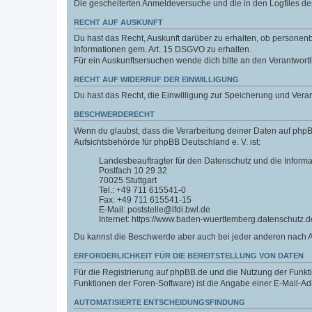
Die gescheiterten Anmeldeversuche und die in den Logfiles 
RECHT AUF AUSKUNFT
Du hast das Recht, Auskunft darüber zu erhalten, ob personenbe
Informationen gem. Art. 15 DSGVO zu erhalten.
Für ein Auskunftsersuchen wende dich bitte an den Verantwort
RECHT AUF WIDERRUF DER EINWILLIGUNG
Du hast das Recht, die Einwilligung zur Speicherung und Vera
BESCHWERDERECHT
Wenn du glaubst, dass die Verarbeitung deiner Daten auf phpB
Aufsichtsbehörde für phpBB Deutschland e. V. ist:
Landesbeauftragter für den Datenschutz und die Inform
Postfach 10 29 32
70025 Stuttgart
Tel.: +49 711 615541-0
Fax: +49 711 615541-15
E-Mail: poststelle@lfdi.bwl.de
Internet: https://www.baden-wuerttemberg.datenschutz.d
Du kannst die Beschwerde aber auch bei jeder anderen nach 
ERFORDERLICHKEIT FÜR DIE BEREITSTELLUNG VON DATEN
Für die Registrierung auf phpBB.de und die Nutzung der Funktio
Funktionen der Foren-Software) ist die Angabe einer E-Mail-Ad
AUTOMATISIERTE ENTSCHEIDUNGSFINDUNG