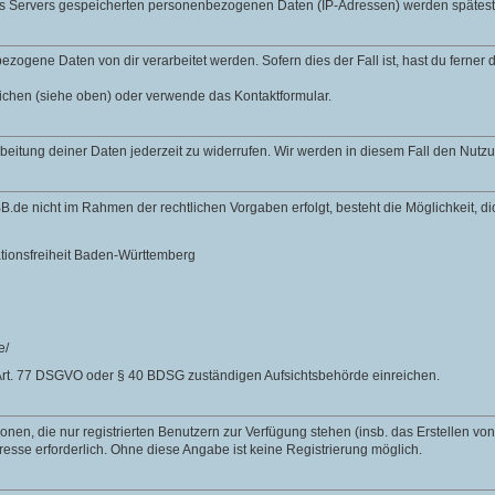
des Servers gespeicherten personenbezogenen Daten (IP-Adressen) werden spätes
zogene Daten von dir verarbeitet werden. Sofern dies der Fall ist, hast du ferner
lichen (siehe oben) oder verwende das Kontaktformular.
rbeitung deiner Daten jederzeit zu widerrufen. Wir werden in diesem Fall den Nut
B.de nicht im Rahmen der rechtlichen Vorgaben erfolgt, besteht die Möglichkeit, 
ationsfreiheit Baden-Württemberg
e/
Art. 77 DSGVO oder § 40 BDSG zuständigen Aufsichtsbehörde einreichen.
nen, die nur registrierten Benutzern zur Verfügung stehen (insb. das Erstellen vo
resse erforderlich. Ohne diese Angabe ist keine Registrierung möglich.