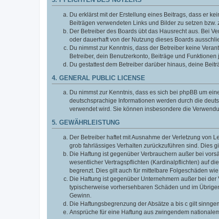
3. PFLICHTEN DES NUTZERS
Du erklärst mit der Erstellung eines Beitrags, dass er ke
Beiträgen verwendeten Links und Bilder zu setzen bzw.
Der Betreiber des Boards übt das Hausrecht aus. Bei V
oder dauerhaft von der Nutzung dieses Boards ausschlie
Du nimmst zur Kenntnis, dass der Betreiber keine Verantw
Betreiber, dein Benutzerkonto, Beiträge und Funktionen 
Du gestattest dem Betreiber darüber hinaus, deine Beit
4. GENERAL PUBLIC LICENSE
Du nimmst zur Kenntnis, dass es sich bei phpBB um eine
deutschsprachige Informationen werden durch die deuts
verwendet wird. Sie können insbesondere die Verwendun
5. GEWÄHRLEISTUNG
Der Betreiber haftet mit Ausnahme der Verletzung von Le
grob fahrlässiges Verhalten zurückzuführen sind. Dies 
Die Haftung ist gegenüber Verbrauchern außer bei vors
wesentlicher Vertragspflichten (Kardinalpflichten) auf
begrenzt. Dies gilt auch für mittelbare Folgeschäden 
Die Haftung ist gegenüber Unternehmern außer bei der V
typischerweise vorhersehbaren Schäden und im Übrigen 
Gewinn.
Die Haftungsbegrenzung der Absätze a bis c gilt sinnge
Ansprüche für eine Haftung aus zwingendem nationalem