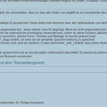
er nur mit einem unverhältnismäßigen Aufwand möglich ist (Artikel 14 Absatz 5 B
t, die sicherstellen, dass du über alle Seiten von phpBB.de ein konsistentes Ben
fällige ID gespeichert. Diese bildet eine Klammer über alle Seitenaufrufe und stell
 angemeldet bist - deine interne User-ID abgelegt. Wenn du nicht angemeldet bist, is
 für die automatische Anmeldung verwendet wird, sofern du diese Funktion aktiviert
zu speichern, welche Foren, Themen und Beiträge du bereits gelesen hast.
lang) erstellt, um eine von dir gewählte Spracheinstellung zu speichern.
men hast, wird ein weiteres Cookie (beinhaltet _poll_) erstellt, dass deine Absti
 gespeichert und an uns bei jedem Seitenaufruf übermittelt. Du kannst sie jederz
ines Browsers verwenden.
nd dem Telemediengesetz:
rsitzender), Dr. Philipp Kordowich