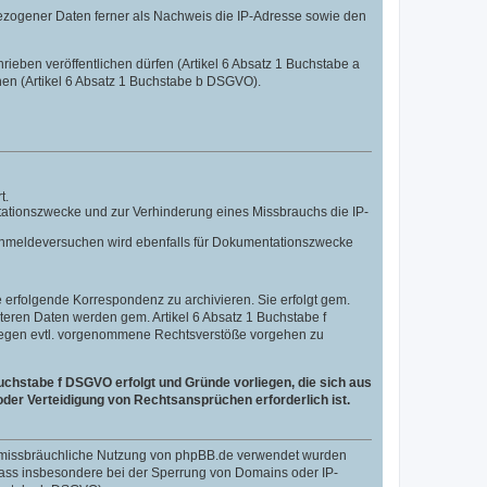
ezogener Daten ferner als Nachweis die IP-Adresse sowie den
hrieben veröffentlichen dürfen (Artikel 6 Absatz 1 Buchstabe a
nen (Artikel 6 Absatz 1 Buchstabe b DSGVO).
t.
tationszwecke und zur Verhinderung eines Missbrauchs die IP-
n Anmeldeversuchen wird ebenfalls für Dokumentationszwecke
erfolgende Korrespondenz zu archivieren. Sie erfolgt gem.
eiteren Daten werden gem. Artikel 6 Absatz 1 Buchstabe f
 gegen evtl. vorgenommene Rechtsverstöße vorgehen zu
uchstabe f DSGVO erfolgt und Gründe vorliegen, die sich aus
der Verteidigung von Rechtsansprüchen erforderlich ist.
ne missbräuchliche Nutzung von phpBB.de verwendet wurden
, dass insbesondere bei der Sperrung von Domains oder IP-