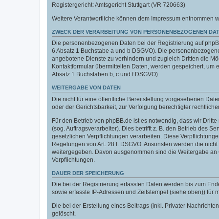
Registergericht: Amtsgericht Stuttgart (VR 720663)
Weitere Verantwortliche können dem Impressum entnommen werde
ZWECK DER VERARBEITUNG VON PERSONENBEZOGENEN DAT
Die personenbezogenen Daten bei der Registrierung auf phpBB.
6 Absatz 1 Buchstabe a und b DSGVO). Die personenbezogenen
angebotene Dienste zu verhindern und zugleich Dritten die M
Kontaktformular übermittelten Daten, werden gespeichert, um
Absatz 1 Buchstaben b, c und f DSGVO).
WEITERGABE VON DATEN
Die nicht für eine öffentliche Bereitstellung vorgesehenen D
oder der Gerichtsbarkeit, zur Verfolgung berechtigter rechtlich
Für den Betrieb von phpBB.de ist es notwendig, dass wir Dritt
(sog. Auftragsverarbeiter). Dies betrifft z. B. den Betrieb de
gesetzlichen Verpflichtungen verarbeiten. Diese Verpflichtung
Regelungen von Art. 28 f. DSGVO. Ansonsten werden die nicht f
weitergegeben. Davon ausgenommen sind die Weitergabe an Orga
Verpflichtungen.
DAUER DER SPEICHERUNG
Die bei der Registrierung erfassten Daten werden bis zum End
sowie erfasste IP-Adressen und Zeitstempel (siehe oben)) für
Die bei der Erstellung eines Beitrags (inkl. Privater Nachri
gelöscht.