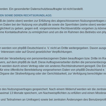
n. Ein gesonderter Datenschutzbeauftragter ist nicht bestellt.
EN SOWIE DEREN RECHTSGRUNDLAGE:
de (siehe oben) werden zur Erfüllung des abgeschlossenen Nutzungsvertrages und 
 Daten bei der Nutzung von phpBB.de sowie die Sperrlisten (siehe oben) werden
öglichkeit zu geben, gegen evtl. vorgenommene Rechtsverstöße vorgehen zu können
 eine Kontaktaufnahme zu ermöglichen und um die im Rahmen des Betriebs von php
aten werden von phpBB Deutschland e. V. nicht an Dritte weitergegeben. Davon au
er Interessen oder auf Grund gesetzlicher Verpflichtungen.
e mit der Verarbeitung von personenbezogenen Daten beauftragen bzw. Dritte im Rah
s Servers, auf dem phpBB.de läuft. Diese Auftragsverarbeiter dürfen die personenbe
en werden durch einen Vertrag oder ein anderes Rechtsinstrument geregelt. Die Einb
ür eine öffentliche Bereitstellung vorgesehenen Daten von phpBB Deutschland e. V.
ne der Strafverfolgung oder der Gerichtsbarkeit, zur Verfolgung berechtigter rec
e des Nutzungsvertrages gespeichert. Nach einem Widerruf werden wir die zentra
 maximal 13 Monate speichern, um Nachweispflichten zu erfüllen und einen Missbr
chten und Teilnahmen an Umfragen) sowie bei zentralen Änderungen des Benutzerpro