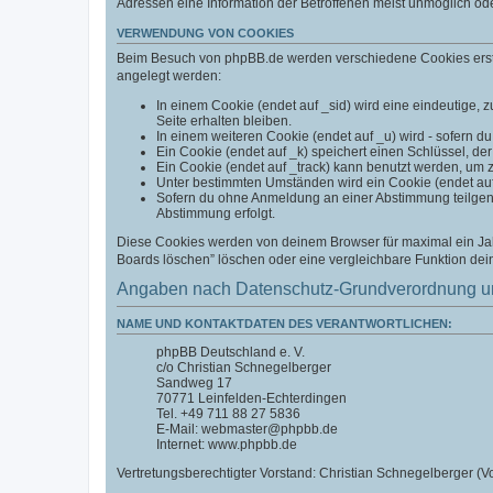
Adressen eine Information der Betroffenen meist unmöglich od
VERWENDUNG VON COOKIES
Beim Besuch von phpBB.de werden verschiedene Cookies erstell
angelegt werden:
In einem Cookie (endet auf _sid) wird eine eindeutige, zu
Seite erhalten bleiben.
In einem weiteren Cookie (endet auf _u) wird - sofern du
Ein Cookie (endet auf _k) speichert einen Schlüssel, der
Ein Cookie (endet auf _track) kann benutzt werden, um 
Unter bestimmten Umständen wird ein Cookie (endet auf _
Sofern du ohne Anmeldung an einer Abstimmung teilgenom
Abstimmung erfolgt.
Diese Cookies werden von deinem Browser für maximal ein Jahr
Boards löschen” löschen oder eine vergleichbare Funktion de
Angaben nach Datenschutz-Grundverordnung u
NAME UND KONTAKTDATEN DES VERANTWORTLICHEN:
phpBB Deutschland e. V.
c/o Christian Schnegelberger
Sandweg 17
70771 Leinfelden-Echterdingen
Tel. +49 711 88 27 5836
E-Mail: webmaster@phpbb.de
Internet: www.phpbb.de
Vertretungsberechtigter Vorstand: Christian Schnegelberger (Vo