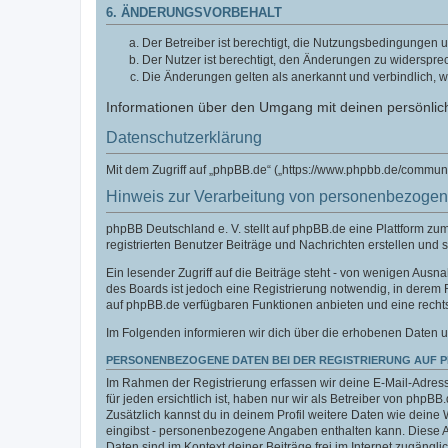
6. ÄNDERUNGSVORBEHALT
Der Betreiber ist berechtigt, die Nutzungsbedingungen u
Der Nutzer ist berechtigt, den Änderungen zu widerspre
Die Änderungen gelten als anerkannt und verbindlich, 
Informationen über den Umgang mit deinen persönlich
Datenschutzerklärung
Mit dem Zugriff auf „phpBB.de“ („https://www.phpbb.de/commun
Hinweis zur Verarbeitung von personenbezoge
phpBB Deutschland e. V. stellt auf phpBB.de eine Plattform z
registrierten Benutzer Beiträge und Nachrichten erstellen und 
Ein lesender Zugriff auf die Beiträge steht - von wenigen Aus
des Boards ist jedoch eine Registrierung notwendig, in derem
auf phpBB.de verfügbaren Funktionen anbieten und eine recht
Im Folgenden informieren wir dich über die erhobenen Daten u
PERSONENBEZOGENE DATEN BEI DER REGISTRIERUNG AUF 
Im Rahmen der Registrierung erfassen wir deine E-Mail-Adress
für jeden ersichtlich ist, haben nur wir als Betreiber von phpBB
Zusätzlich kannst du in deinem Profil weitere Daten wie deine 
eingibst - personenbezogene Angaben enthalten kann. Diese Ang
Daten sind im Kontext deiner Beiträge frei im Internet zugänglic