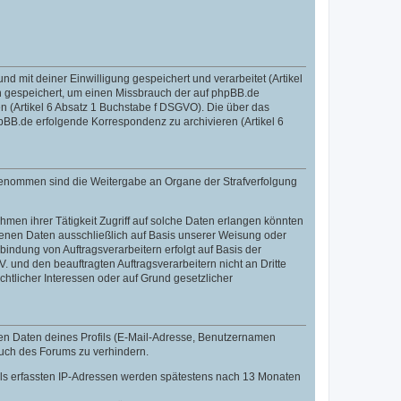
mit deiner Einwilligung gespeichert und verarbeitet (Artikel
 gespeichert, um einen Missbrauch der auf phpBB.de
 (Artikel 6 Absatz 1 Buchstabe f DSGVO). Die über das
BB.de erfolgende Korrespondenz zu archivieren (Artikel 6
sgenommen sind die Weitergabe an Organe der Strafverfolgung
men ihrer Tätigkeit Zugriff auf solche Daten erlangen könnten
zogenen Daten ausschließlich auf Basis unserer Weisung oder
indung von Auftragsverarbeitern erfolgt auf Basis der
 und den beauftragten Auftragsverarbeitern nicht an Dritte
htlicher Interessen oder auf Grund gesetzlicher
len Daten deines Profils (E-Mail-Adresse, Benutzernamen
auch des Forums zu verhindern.
fils erfassten IP-Adressen werden spätestens nach 13 Monaten