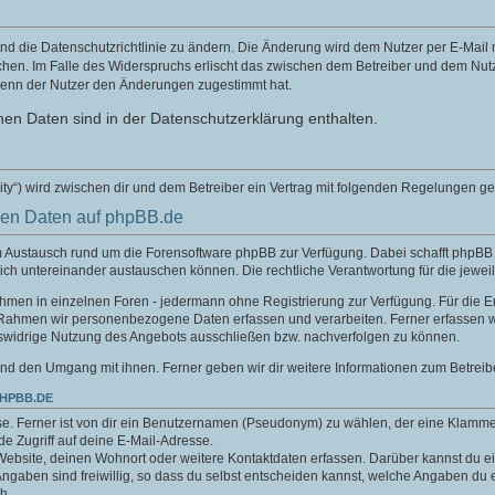
nd die Datenschutzrichtlinie zu ändern. Die Änderung wird dem Nutzer per E-Mail mi
chen. Im Falle des Widerspruchs erlischt das zwischen dem Betreiber und dem Nutze
wenn der Nutzer den Änderungen zugestimmt hat.
en Daten sind in der Datenschutzerklärung enthalten.
ity“) wird zwischen dir und dem Betreiber ein Vertrag mit folgenden Regelungen g
nen Daten auf phpBB.de
um Austausch rund um die Forensoftware phpBB zur Verfügung. Dabei schafft phpB
sich untereinander austauschen können. Die rechtliche Verantwortung für die jeweil
nahmen in einzelnen Foren - jedermann ohne Registrierung zur Verfügung. Für die E
 Rahmen wir personenbezogene Daten erfassen und verarbeiten. Ferner erfassen w
swidrige Nutzung des Angebots ausschließen bzw. nachverfolgen zu können.
nd den Umgang mit ihnen. Ferner geben wir dir weitere Informationen zum Betreib
PHPBB.DE
e. Ferner ist von dir ein Benutzernamen (Pseudonym) zu wählen, der eine Klamme
.de Zugriff auf deine E-Mail-Adresse.
Website, deinen Wohnort oder weitere Kontaktdaten erfassen. Darüber kannst du ein
aben sind freiwillig, so dass du selbst entscheiden kannst, welche Angaben du er
h.