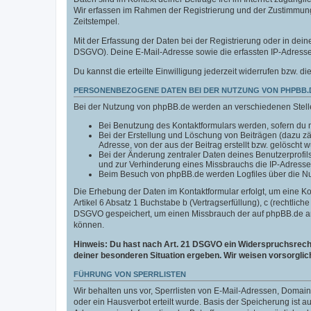
Wir erfassen im Rahmen der Registrierung und der Zustimmun
Zeitstempel.
Mit der Erfassung der Daten bei der Registrierung oder in deine
DSGVO). Deine E-Mail-Adresse sowie die erfassten IP-Adressen
Du kannst die erteilte Einwilligung jederzeit widerrufen bzw. di
PERSONENBEZOGENE DATEN BEI DER NUTZUNG VON PHPBB.
Bei der Nutzung von phpBB.de werden an verschiedenen Stel
Bei Benutzung des Kontaktformulars werden, sofern du n
Bei der Erstellung und Löschung von Beiträgen (dazu z
Adresse, von der aus der Beitrag erstellt bzw. gelöscht 
Bei der Änderung zentraler Daten deines Benutzerprofi
und zur Verhinderung eines Missbrauchs die IP-Adresse
Beim Besuch von phpBB.de werden Logfiles über die Nutz
Die Erhebung der Daten im Kontaktformular erfolgt, um eine 
Artikel 6 Absatz 1 Buchstabe b (Vertragserfüllung), c (rechtlic
DSGVO gespeichert, um einen Missbrauch der auf phpBB.de an
können.
Hinweis: Du hast nach Art. 21 DSGVO ein Widerspruchsrecht 
deiner besonderen Situation ergeben. Wir weisen vorsorglic
FÜHRUNG VON SPERRLISTEN
Wir behalten uns vor, Sperrlisten von E-Mail-Adressen, Doma
oder ein Hausverbot erteilt wurde. Basis der Speicherung ist 