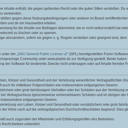
ine Inhalte enthält, die gegen geltendes Recht oder die guten Sitten verstoßen. Du 
 zu verwenden.
erstößen gegen diese Nutzungsbedingungen oder anderer im Board veröffentlichte
ßen und dir ein Hausverbot erteilen.
ortung für die Inhalte von Beiträgen übernimmt, die er nicht selbst erstellt hat od
jederzeit zu löschen oder zu sperren.
räge abzuändern, sofern sie gegen o. g. Regeln verstoßen oder geeignet sind, dem
 unter der „
GNU General Public License v2
“ (GPL) bereitgestellten Foren-Softwa
chsprachige Community unter www.phpbb.de zur Verfügung gestellt. Beide haben ke
g der Software für bestimmte Zwecke nicht untersagen oder auf Inhalte fremder F
ben, Körper und Gesundheit und der Verletzung wesentlicher Vertragspflichten (Kard
gilt auch für mittelbare Folgeschäden wie insbesondere entgangenen Gewinn.
ätzlichem oder grob fahrlässigem Verhalten oder bei Schäden aus der Verletzung 
 die bei Vertragsschluss typischerweise vorhersehbaren Schäden und im übrigen de
wie insbesondere entgangenen Gewinn.
erletzung von Leben, Körper und Gesundheit oder vorsätzlichem oder grob fahrläs
der Höhe nach auf die vertragstypischen Durchschnittsschäden begrenzt. Dies gi
mäß auch zugunsten der Mitarbeiter und Erfüllungsgehilfen des Betreibers.
 Recht bleiben unberührt.