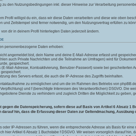
g zu den Nutzungsbedingungen inkl. dieser Hinweise zur Verarbeitung personenb
m Profil willigst du ein, dass wir diese Daten verarbeiten und diese wie oben besc
 und Zeitstempel sind ferner notwendig, um den Nutzungsvertrag erfüllen zu kön
e von dir in deinem Profil hinterlegten Daten jederzeit ändern.
DE
len personenbezogene Daten erhoben:
icht angemeldet bist, dein Name und deine E-Mail-Adresse erfasst und gespeicher
ählen auch Private Nachrichten und die Teilnahme an Umfragen) wird für Dokumen
wurde, gespeichert.
ls (E-Mail-Adresse, Kontoaktivierung, Benutzer-Passwort) sowie bei gescheiterte
 gespeichert.
ung des Servers erfasst, die auch die IP-Adresse des Zugriffs beinhalten.
Kontaktaufnahme zu ermöglichen und um die im Rahmen des Betriebs von phpBB.de 
he Verpflichtung) und f (berechtigte Interessen des Verantwortlichen) DSGVO. Die w
gebotene Dienste zu verhindern und zugleich Dritten die Möglichkeit zu geben,
gegen die Datenspeicherung, sofern diese auf Basis von Artikel 6 Absatz 1 B
h darauf hin, dass die Erfassung dieser Daten zur Geltendmachung, Ausübung o
ins oder IP-Adressen zu führen, wenn die entsprechende Adresse als Basis für ei
auch hier Artikel 6 Absatz 1 Buchstabe f DSGVO. Wir weisen vorsorglich darauf hin