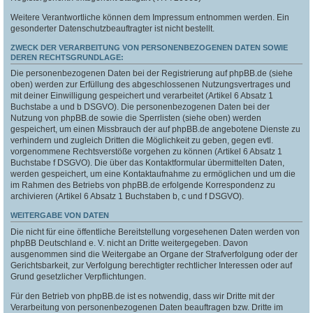
Weitere Verantwortliche können dem Impressum entnommen werden. Ein
gesonderter Datenschutzbeauftragter ist nicht bestellt.
ZWECK DER VERARBEITUNG VON PERSONENBEZOGENEN DATEN SOWIE
DEREN RECHTSGRUNDLAGE:
Die personenbezogenen Daten bei der Registrierung auf phpBB.de (siehe
oben) werden zur Erfüllung des abgeschlossenen Nutzungsvertrages und
mit deiner Einwilligung gespeichert und verarbeitet (Artikel 6 Absatz 1
Buchstabe a und b DSGVO). Die personenbezogenen Daten bei der
Nutzung von phpBB.de sowie die Sperrlisten (siehe oben) werden
gespeichert, um einen Missbrauch der auf phpBB.de angebotene Dienste zu
verhindern und zugleich Dritten die Möglichkeit zu geben, gegen evtl.
vorgenommene Rechtsverstöße vorgehen zu können (Artikel 6 Absatz 1
Buchstabe f DSGVO). Die über das Kontaktformular übermittelten Daten,
werden gespeichert, um eine Kontaktaufnahme zu ermöglichen und um die
im Rahmen des Betriebs von phpBB.de erfolgende Korrespondenz zu
archivieren (Artikel 6 Absatz 1 Buchstaben b, c und f DSGVO).
WEITERGABE VON DATEN
Die nicht für eine öffentliche Bereitstellung vorgesehenen Daten werden von
phpBB Deutschland e. V. nicht an Dritte weitergegeben. Davon
ausgenommen sind die Weitergabe an Organe der Strafverfolgung oder der
Gerichtsbarkeit, zur Verfolgung berechtigter rechtlicher Interessen oder auf
Grund gesetzlicher Verpflichtungen.
Für den Betrieb von phpBB.de ist es notwendig, dass wir Dritte mit der
Verarbeitung von personenbezogenen Daten beauftragen bzw. Dritte im