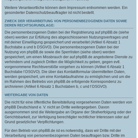
Weitere Verantwortliche können dem Impressum entnommen werden. Ein
gesonderter Datenschutzbeauftragter ist nicht bestellt.
ZWECK DER VERARBEITUNG VON PERSONENBEZOGENEN DATEN SOWIE
DEREN RECHTSGRUNDLAGE:
Die personenbezogenen Daten bei der Registrierung auf phpBB.de (siehe
oben) werden zur Erfüllung des abgeschlossenen Nutzungsvertrages und
mit deiner Einwilligung gespeichert und verarbeitet (Artikel 6 Absatz 1
Buchstabe a und b DSGVO). Die personenbezogenen Daten bei der
Nutzung von phpBB.de sowie die Sperrlisten (siehe oben) werden
gespeichert, um einen Missbrauch der auf phpBB.de angebotene Dienste zu
verhindern und zugleich Dritten die Möglichkeit zu geben, gegen evtl.
vorgenommene Rechtsverstöße vorgehen zu können (Artikel 6 Absatz 1
Buchstabe f DSGVO). Die über das Kontaktformular übermittelten Daten,
werden gespeichert, um eine Kontaktaufnahme zu ermöglichen und um die
im Rahmen des Betriebs von phpBB.de erfolgende Korrespondenz zu
archivieren (Artikel 6 Absatz 1 Buchstaben b, c und f DSGVO).
WEITERGABE VON DATEN
Die nicht für eine öffentliche Bereitstellung vorgesehenen Daten werden von
phpBB Deutschland e. V. nicht an Dritte weitergegeben. Davon
ausgenommen sind die Weitergabe an Organe der Strafverfolgung oder der
Gerichtsbarkeit, zur Verfolgung berechtigter rechtlicher Interessen oder auf
Grund gesetzlicher Verpflichtungen.
Für den Betrieb von phpBB.de ist es notwendig, dass wir Dritte mit der
Verarbeitung von personenbezogenen Daten beauftragen bzw. Dritte im