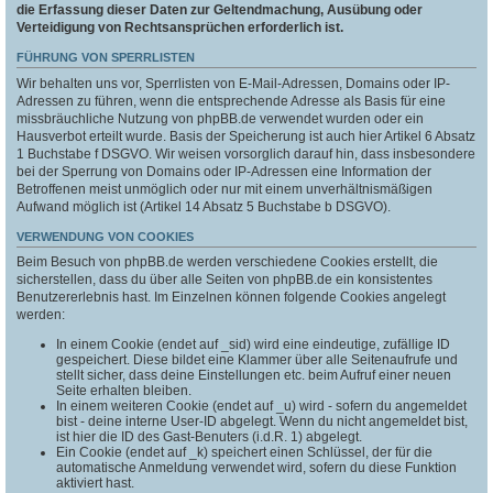
die Erfassung dieser Daten zur Geltendmachung, Ausübung oder
Verteidigung von Rechtsansprüchen erforderlich ist.
FÜHRUNG VON SPERRLISTEN
Wir behalten uns vor, Sperrlisten von E-Mail-Adressen, Domains oder IP-
Adressen zu führen, wenn die entsprechende Adresse als Basis für eine
missbräuchliche Nutzung von phpBB.de verwendet wurden oder ein
Hausverbot erteilt wurde. Basis der Speicherung ist auch hier Artikel 6 Absatz
1 Buchstabe f DSGVO. Wir weisen vorsorglich darauf hin, dass insbesondere
bei der Sperrung von Domains oder IP-Adressen eine Information der
Betroffenen meist unmöglich oder nur mit einem unverhältnismäßigen
Aufwand möglich ist (Artikel 14 Absatz 5 Buchstabe b DSGVO).
VERWENDUNG VON COOKIES
Beim Besuch von phpBB.de werden verschiedene Cookies erstellt, die
sicherstellen, dass du über alle Seiten von phpBB.de ein konsistentes
Benutzererlebnis hast. Im Einzelnen können folgende Cookies angelegt
werden:
In einem Cookie (endet auf _sid) wird eine eindeutige, zufällige ID
gespeichert. Diese bildet eine Klammer über alle Seitenaufrufe und
stellt sicher, dass deine Einstellungen etc. beim Aufruf einer neuen
Seite erhalten bleiben.
In einem weiteren Cookie (endet auf _u) wird - sofern du angemeldet
bist - deine interne User-ID abgelegt. Wenn du nicht angemeldet bist,
ist hier die ID des Gast-Benuters (i.d.R. 1) abgelegt.
Ein Cookie (endet auf _k) speichert einen Schlüssel, der für die
automatische Anmeldung verwendet wird, sofern du diese Funktion
aktiviert hast.