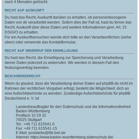
nach 4 Monaten gelöscht.
RECHT AUF AUSKUNFT
Du hast das Recht, Auskunft darüber zu erhalten, ob personenbezogene
Daten von dir verarbeitet werden. Sofern dies der Fall ist, hast du ferner das
Recht, Auskunft über diese Daten und weitere Informationen gem. Art. 15
DSGVO zu erhalten.
Für ein Auskunftsersuchen wende dich bitte an den Verantwortlichen (siehe
oben) oder verwende das Kontaktformular.
RECHT AUF WIDERRUF DER EINWILLIGUNG
Du hast das Recht, die Einwilligung zur Speicherung und Verarbeitung
deiner Daten jederzeit zu widerrufen. Wir werden in diesem Fall den
Nutzungsvertrag beenden.
BESCHWERDERECHT
Wenn du glaubst, dass die Verarbeitung deiner Daten auf phpBB.de nicht im
Rahmen der rechtlichen Vorgaben erfolgt, besteht die Möglichkeit, dich an
eine Aufsichtsbehörde zu wenden. Zuständige Aufsichtsbehörde für phpBB
Deutschland e. V. ist:
Landesbeauftragter für den Datenschutz und die Informationsfreiheit
Baden-Württemberg
Postfach 10 29 32
70025 Stuttgart
Tel.: +49 711 615541-0
Fax: +49 711 615541-15
E-Mail: poststelle@lfdi.bwl.de
Internet: https://www.baden-wuerttemberg.datenschutz.de/