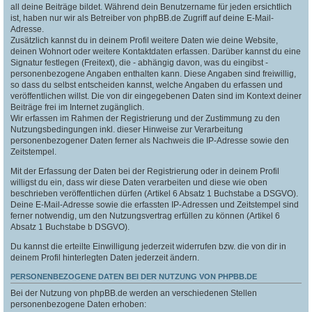
all deine Beiträge bildet. Während dein Benutzername für jeden ersichtlich
ist, haben nur wir als Betreiber von phpBB.de Zugriff auf deine E-Mail-
Adresse.
Zusätzlich kannst du in deinem Profil weitere Daten wie deine Website,
deinen Wohnort oder weitere Kontaktdaten erfassen. Darüber kannst du eine
Signatur festlegen (Freitext), die - abhängig davon, was du eingibst -
personenbezogene Angaben enthalten kann. Diese Angaben sind freiwillig,
so dass du selbst entscheiden kannst, welche Angaben du erfassen und
veröffentlichen willst. Die von dir eingegebenen Daten sind im Kontext deiner
Beiträge frei im Internet zugänglich.
Wir erfassen im Rahmen der Registrierung und der Zustimmung zu den
Nutzungsbedingungen inkl. dieser Hinweise zur Verarbeitung
personenbezogener Daten ferner als Nachweis die IP-Adresse sowie den
Zeitstempel.
Mit der Erfassung der Daten bei der Registrierung oder in deinem Profil
willigst du ein, dass wir diese Daten verarbeiten und diese wie oben
beschrieben veröffentlichen dürfen (Artikel 6 Absatz 1 Buchstabe a DSGVO).
Deine E-Mail-Adresse sowie die erfassten IP-Adressen und Zeitstempel sind
ferner notwendig, um den Nutzungsvertrag erfüllen zu können (Artikel 6
Absatz 1 Buchstabe b DSGVO).
Du kannst die erteilte Einwilligung jederzeit widerrufen bzw. die von dir in
deinem Profil hinterlegten Daten jederzeit ändern.
PERSONENBEZOGENE DATEN BEI DER NUTZUNG VON PHPBB.DE
Bei der Nutzung von phpBB.de werden an verschiedenen Stellen
personenbezogene Daten erhoben: