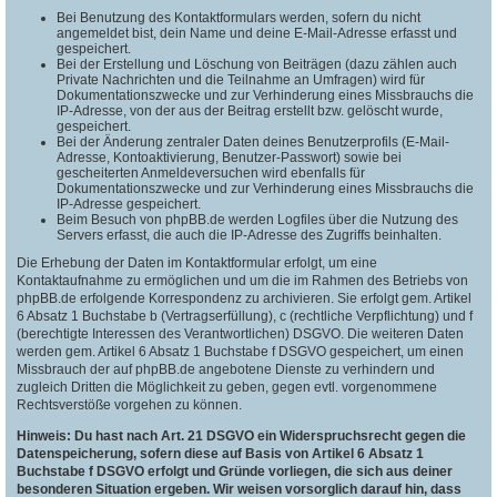
Bei Benutzung des Kontaktformulars werden, sofern du nicht
angemeldet bist, dein Name und deine E-Mail-Adresse erfasst und
gespeichert.
Bei der Erstellung und Löschung von Beiträgen (dazu zählen auch
Private Nachrichten und die Teilnahme an Umfragen) wird für
Dokumentationszwecke und zur Verhinderung eines Missbrauchs die
IP-Adresse, von der aus der Beitrag erstellt bzw. gelöscht wurde,
gespeichert.
Bei der Änderung zentraler Daten deines Benutzerprofils (E-Mail-
Adresse, Kontoaktivierung, Benutzer-Passwort) sowie bei
gescheiterten Anmeldeversuchen wird ebenfalls für
Dokumentationszwecke und zur Verhinderung eines Missbrauchs die
IP-Adresse gespeichert.
Beim Besuch von phpBB.de werden Logfiles über die Nutzung des
Servers erfasst, die auch die IP-Adresse des Zugriffs beinhalten.
Die Erhebung der Daten im Kontaktformular erfolgt, um eine
Kontaktaufnahme zu ermöglichen und um die im Rahmen des Betriebs von
phpBB.de erfolgende Korrespondenz zu archivieren. Sie erfolgt gem. Artikel
6 Absatz 1 Buchstabe b (Vertragserfüllung), c (rechtliche Verpflichtung) und f
(berechtigte Interessen des Verantwortlichen) DSGVO. Die weiteren Daten
werden gem. Artikel 6 Absatz 1 Buchstabe f DSGVO gespeichert, um einen
Missbrauch der auf phpBB.de angebotene Dienste zu verhindern und
zugleich Dritten die Möglichkeit zu geben, gegen evtl. vorgenommene
Rechtsverstöße vorgehen zu können.
Hinweis: Du hast nach Art. 21 DSGVO ein Widerspruchsrecht gegen die
Datenspeicherung, sofern diese auf Basis von Artikel 6 Absatz 1
Buchstabe f DSGVO erfolgt und Gründe vorliegen, die sich aus deiner
besonderen Situation ergeben. Wir weisen vorsorglich darauf hin, dass