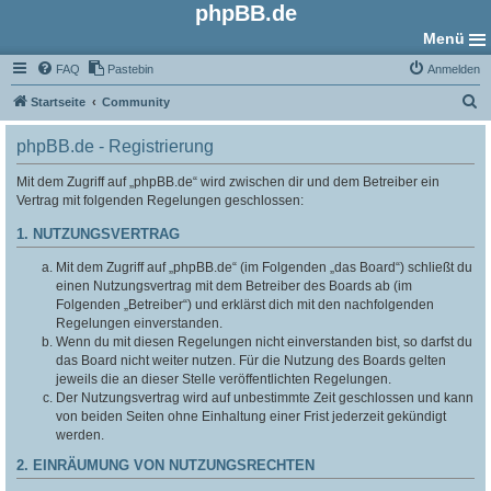
phpBB.de
Menü
FAQ
Pastebin
Anmelden
S
Startseite
Community
u
phpBB.de - Registrierung
c
h
Mit dem Zugriff auf „phpBB.de“ wird zwischen dir und dem Betreiber ein
Vertrag mit folgenden Regelungen geschlossen:
e
1. NUTZUNGSVERTRAG
Mit dem Zugriff auf „phpBB.de“ (im Folgenden „das Board“) schließt du
einen Nutzungsvertrag mit dem Betreiber des Boards ab (im
Folgenden „Betreiber“) und erklärst dich mit den nachfolgenden
Regelungen einverstanden.
Wenn du mit diesen Regelungen nicht einverstanden bist, so darfst du
das Board nicht weiter nutzen. Für die Nutzung des Boards gelten
jeweils die an dieser Stelle veröffentlichten Regelungen.
Der Nutzungsvertrag wird auf unbestimmte Zeit geschlossen und kann
von beiden Seiten ohne Einhaltung einer Frist jederzeit gekündigt
werden.
2. EINRÄUMUNG VON NUTZUNGSRECHTEN