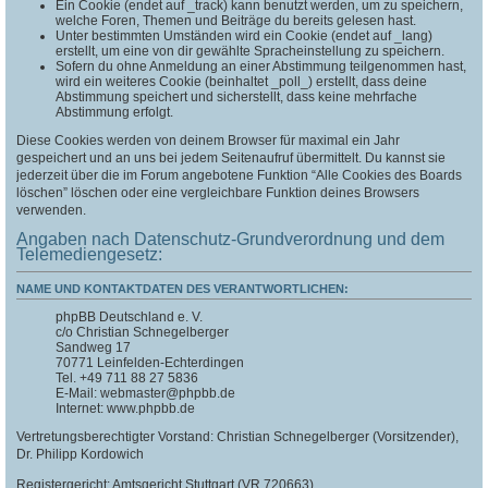
Ein Cookie (endet auf _track) kann benutzt werden, um zu speichern,
welche Foren, Themen und Beiträge du bereits gelesen hast.
Unter bestimmten Umständen wird ein Cookie (endet auf _lang)
erstellt, um eine von dir gewählte Spracheinstellung zu speichern.
Sofern du ohne Anmeldung an einer Abstimmung teilgenommen hast,
wird ein weiteres Cookie (beinhaltet _poll_) erstellt, dass deine
Abstimmung speichert und sicherstellt, dass keine mehrfache
Abstimmung erfolgt.
Diese Cookies werden von deinem Browser für maximal ein Jahr
gespeichert und an uns bei jedem Seitenaufruf übermittelt. Du kannst sie
jederzeit über die im Forum angebotene Funktion “Alle Cookies des Boards
löschen” löschen oder eine vergleichbare Funktion deines Browsers
verwenden.
Angaben nach Datenschutz-Grundverordnung und dem
Telemediengesetz:
NAME UND KONTAKTDATEN DES VERANTWORTLICHEN:
phpBB Deutschland e. V.
c/o Christian Schnegelberger
Sandweg 17
70771 Leinfelden-Echterdingen
Tel. +49 711 88 27 5836
E-Mail: webmaster@phpbb.de
Internet: www.phpbb.de
Vertretungsberechtigter Vorstand: Christian Schnegelberger (Vorsitzender),
Dr. Philipp Kordowich
Registergericht: Amtsgericht Stuttgart (VR 720663)