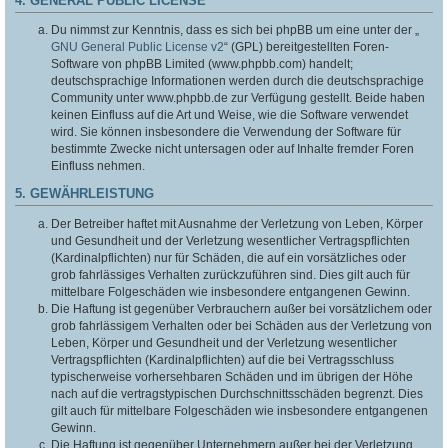
4. GENERAL PUBLIC LICENSE
Du nimmst zur Kenntnis, dass es sich bei phpBB um eine unter der „
GNU General Public License v2
“ (GPL) bereitgestellten Foren-
Software von phpBB Limited (www.phpbb.com) handelt;
deutschsprachige Informationen werden durch die deutschsprachige
Community unter www.phpbb.de zur Verfügung gestellt. Beide haben
keinen Einfluss auf die Art und Weise, wie die Software verwendet
wird. Sie können insbesondere die Verwendung der Software für
bestimmte Zwecke nicht untersagen oder auf Inhalte fremder Foren
Einfluss nehmen.
5. GEWÄHRLEISTUNG
Der Betreiber haftet mit Ausnahme der Verletzung von Leben, Körper
und Gesundheit und der Verletzung wesentlicher Vertragspflichten
(Kardinalpflichten) nur für Schäden, die auf ein vorsätzliches oder
grob fahrlässiges Verhalten zurückzuführen sind. Dies gilt auch für
mittelbare Folgeschäden wie insbesondere entgangenen Gewinn.
Die Haftung ist gegenüber Verbrauchern außer bei vorsätzlichem oder
grob fahrlässigem Verhalten oder bei Schäden aus der Verletzung von
Leben, Körper und Gesundheit und der Verletzung wesentlicher
Vertragspflichten (Kardinalpflichten) auf die bei Vertragsschluss
typischerweise vorhersehbaren Schäden und im übrigen der Höhe
nach auf die vertragstypischen Durchschnittsschäden begrenzt. Dies
gilt auch für mittelbare Folgeschäden wie insbesondere entgangenen
Gewinn.
Die Haftung ist gegenüber Unternehmern außer bei der Verletzung