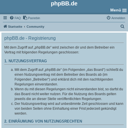
phpBB.de
Menü
FAQ
Pastebin
Anmelden
S
Startseite
Community
u
phpBB.de - Registrierung
c
h
Mit dem Zugriff auf „phpBB.de“ wird zwischen dir und dem Betreiber ein
Vertrag mit folgenden Regelungen geschlossen:
e
1. NUTZUNGSVERTRAG
Mit dem Zugriff auf „phpBB.de“ (im Folgenden „das Board“) schließt du
einen Nutzungsvertrag mit dem Betreiber des Boards ab (im
Folgenden „Betreiber“) und erklärst dich mit den nachfolgenden
Regelungen einverstanden.
Wenn du mit diesen Regelungen nicht einverstanden bist, so darfst du
das Board nicht weiter nutzen. Für die Nutzung des Boards gelten
jeweils die an dieser Stelle veröffentlichten Regelungen.
Der Nutzungsvertrag wird auf unbestimmte Zeit geschlossen und kann
von beiden Seiten ohne Einhaltung einer Frist jederzeit gekündigt
werden.
2. EINRÄUMUNG VON NUTZUNGSRECHTEN