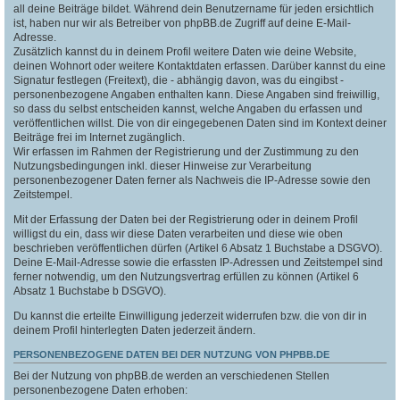
all deine Beiträge bildet. Während dein Benutzername für jeden ersichtlich
ist, haben nur wir als Betreiber von phpBB.de Zugriff auf deine E-Mail-
Adresse.
Zusätzlich kannst du in deinem Profil weitere Daten wie deine Website,
deinen Wohnort oder weitere Kontaktdaten erfassen. Darüber kannst du eine
Signatur festlegen (Freitext), die - abhängig davon, was du eingibst -
personenbezogene Angaben enthalten kann. Diese Angaben sind freiwillig,
so dass du selbst entscheiden kannst, welche Angaben du erfassen und
veröffentlichen willst. Die von dir eingegebenen Daten sind im Kontext deiner
Beiträge frei im Internet zugänglich.
Wir erfassen im Rahmen der Registrierung und der Zustimmung zu den
Nutzungsbedingungen inkl. dieser Hinweise zur Verarbeitung
personenbezogener Daten ferner als Nachweis die IP-Adresse sowie den
Zeitstempel.
Mit der Erfassung der Daten bei der Registrierung oder in deinem Profil
willigst du ein, dass wir diese Daten verarbeiten und diese wie oben
beschrieben veröffentlichen dürfen (Artikel 6 Absatz 1 Buchstabe a DSGVO).
Deine E-Mail-Adresse sowie die erfassten IP-Adressen und Zeitstempel sind
ferner notwendig, um den Nutzungsvertrag erfüllen zu können (Artikel 6
Absatz 1 Buchstabe b DSGVO).
Du kannst die erteilte Einwilligung jederzeit widerrufen bzw. die von dir in
deinem Profil hinterlegten Daten jederzeit ändern.
PERSONENBEZOGENE DATEN BEI DER NUTZUNG VON PHPBB.DE
Bei der Nutzung von phpBB.de werden an verschiedenen Stellen
personenbezogene Daten erhoben: