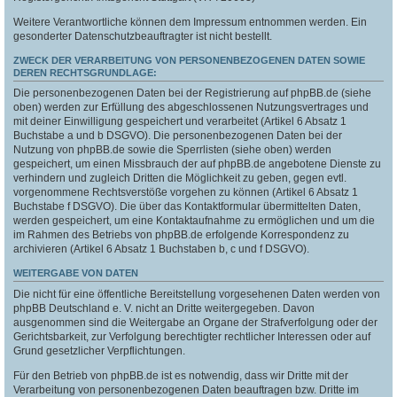
Weitere Verantwortliche können dem Impressum entnommen werden. Ein
gesonderter Datenschutzbeauftragter ist nicht bestellt.
ZWECK DER VERARBEITUNG VON PERSONENBEZOGENEN DATEN SOWIE
DEREN RECHTSGRUNDLAGE:
Die personenbezogenen Daten bei der Registrierung auf phpBB.de (siehe
oben) werden zur Erfüllung des abgeschlossenen Nutzungsvertrages und
mit deiner Einwilligung gespeichert und verarbeitet (Artikel 6 Absatz 1
Buchstabe a und b DSGVO). Die personenbezogenen Daten bei der
Nutzung von phpBB.de sowie die Sperrlisten (siehe oben) werden
gespeichert, um einen Missbrauch der auf phpBB.de angebotene Dienste zu
verhindern und zugleich Dritten die Möglichkeit zu geben, gegen evtl.
vorgenommene Rechtsverstöße vorgehen zu können (Artikel 6 Absatz 1
Buchstabe f DSGVO). Die über das Kontaktformular übermittelten Daten,
werden gespeichert, um eine Kontaktaufnahme zu ermöglichen und um die
im Rahmen des Betriebs von phpBB.de erfolgende Korrespondenz zu
archivieren (Artikel 6 Absatz 1 Buchstaben b, c und f DSGVO).
WEITERGABE VON DATEN
Die nicht für eine öffentliche Bereitstellung vorgesehenen Daten werden von
phpBB Deutschland e. V. nicht an Dritte weitergegeben. Davon
ausgenommen sind die Weitergabe an Organe der Strafverfolgung oder der
Gerichtsbarkeit, zur Verfolgung berechtigter rechtlicher Interessen oder auf
Grund gesetzlicher Verpflichtungen.
Für den Betrieb von phpBB.de ist es notwendig, dass wir Dritte mit der
Verarbeitung von personenbezogenen Daten beauftragen bzw. Dritte im