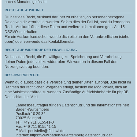
nach 4 Monaten gelöscht.
RECHT AUF AUSKUNFT
Du hast das Recht, Auskunft darüber zu erhalten, ob personenbezogene
Daten von dir verarbeitet werden. Sofern dies der Fall ist, hast du ferner das
Recht, Auskunft über diese Daten und weitere Informationen gem. Art. 15
DSGVO zu erhalten.
Für ein Auskunftsersuchen wende dich bitte an den Verantwortlichen (siehe
oben) oder verwende das Kontaktformular.
RECHT AUF WIDERRUF DER EINWILLIGUNG
Du hast das Recht, die Einwilligung zur Speicherung und Verarbeitung
deiner Daten jederzeit zu widerrufen. Wir werden in diesem Fall den
Nutzungsvertrag beenden.
BESCHWERDERECHT
Wenn du glaubst, dass die Verarbeitung deiner Daten auf phpBB.de nicht im
Rahmen der rechtlichen Vorgaben erfolgt, besteht die Möglichkeit, dich an
eine Aufsichtsbehörde zu wenden. Zuständige Aufsichtsbehörde für phpBB
Deutschland e. V. ist:
Landesbeauftragter für den Datenschutz und die Informationsfreiheit
Baden-Württemberg
Postfach 10 29 32
70025 Stuttgart
Tel.: +49 711 615541-0
Fax: +49 711 615541-15
E-Mail: poststelle@lfdi.bwl.de
Internet: https://www.baden-wuerttemberg.datenschutz.de/