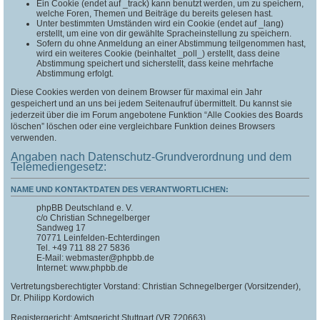
Ein Cookie (endet auf _track) kann benutzt werden, um zu speichern,
welche Foren, Themen und Beiträge du bereits gelesen hast.
Unter bestimmten Umständen wird ein Cookie (endet auf _lang)
erstellt, um eine von dir gewählte Spracheinstellung zu speichern.
Sofern du ohne Anmeldung an einer Abstimmung teilgenommen hast,
wird ein weiteres Cookie (beinhaltet _poll_) erstellt, dass deine
Abstimmung speichert und sicherstellt, dass keine mehrfache
Abstimmung erfolgt.
Diese Cookies werden von deinem Browser für maximal ein Jahr
gespeichert und an uns bei jedem Seitenaufruf übermittelt. Du kannst sie
jederzeit über die im Forum angebotene Funktion “Alle Cookies des Boards
löschen” löschen oder eine vergleichbare Funktion deines Browsers
verwenden.
Angaben nach Datenschutz-Grundverordnung und dem
Telemediengesetz:
NAME UND KONTAKTDATEN DES VERANTWORTLICHEN:
phpBB Deutschland e. V.
c/o Christian Schnegelberger
Sandweg 17
70771 Leinfelden-Echterdingen
Tel. +49 711 88 27 5836
E-Mail: webmaster@phpbb.de
Internet: www.phpbb.de
Vertretungsberechtigter Vorstand: Christian Schnegelberger (Vorsitzender),
Dr. Philipp Kordowich
Registergericht: Amtsgericht Stuttgart (VR 720663)