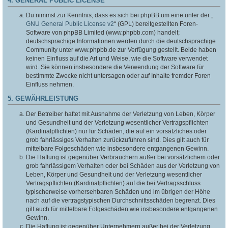
4. GENERAL PUBLIC LICENSE
Du nimmst zur Kenntnis, dass es sich bei phpBB um eine unter der „
GNU General Public License v2
“ (GPL) bereitgestellten Foren-
Software von phpBB Limited (www.phpbb.com) handelt;
deutschsprachige Informationen werden durch die deutschsprachige
Community unter www.phpbb.de zur Verfügung gestellt. Beide haben
keinen Einfluss auf die Art und Weise, wie die Software verwendet
wird. Sie können insbesondere die Verwendung der Software für
bestimmte Zwecke nicht untersagen oder auf Inhalte fremder Foren
Einfluss nehmen.
5. GEWÄHRLEISTUNG
Der Betreiber haftet mit Ausnahme der Verletzung von Leben, Körper
und Gesundheit und der Verletzung wesentlicher Vertragspflichten
(Kardinalpflichten) nur für Schäden, die auf ein vorsätzliches oder
grob fahrlässiges Verhalten zurückzuführen sind. Dies gilt auch für
mittelbare Folgeschäden wie insbesondere entgangenen Gewinn.
Die Haftung ist gegenüber Verbrauchern außer bei vorsätzlichem oder
grob fahrlässigem Verhalten oder bei Schäden aus der Verletzung von
Leben, Körper und Gesundheit und der Verletzung wesentlicher
Vertragspflichten (Kardinalpflichten) auf die bei Vertragsschluss
typischerweise vorhersehbaren Schäden und im übrigen der Höhe
nach auf die vertragstypischen Durchschnittsschäden begrenzt. Dies
gilt auch für mittelbare Folgeschäden wie insbesondere entgangenen
Gewinn.
Die Haftung ist gegenüber Unternehmern außer bei der Verletzung