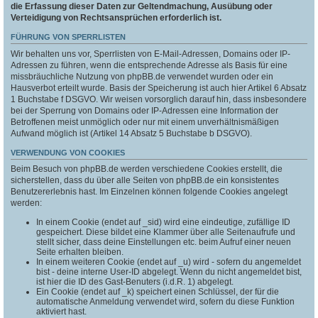
die Erfassung dieser Daten zur Geltendmachung, Ausübung oder
Verteidigung von Rechtsansprüchen erforderlich ist.
FÜHRUNG VON SPERRLISTEN
Wir behalten uns vor, Sperrlisten von E-Mail-Adressen, Domains oder IP-
Adressen zu führen, wenn die entsprechende Adresse als Basis für eine
missbräuchliche Nutzung von phpBB.de verwendet wurden oder ein
Hausverbot erteilt wurde. Basis der Speicherung ist auch hier Artikel 6 Absatz
1 Buchstabe f DSGVO. Wir weisen vorsorglich darauf hin, dass insbesondere
bei der Sperrung von Domains oder IP-Adressen eine Information der
Betroffenen meist unmöglich oder nur mit einem unverhältnismäßigen
Aufwand möglich ist (Artikel 14 Absatz 5 Buchstabe b DSGVO).
VERWENDUNG VON COOKIES
Beim Besuch von phpBB.de werden verschiedene Cookies erstellt, die
sicherstellen, dass du über alle Seiten von phpBB.de ein konsistentes
Benutzererlebnis hast. Im Einzelnen können folgende Cookies angelegt
werden:
In einem Cookie (endet auf _sid) wird eine eindeutige, zufällige ID
gespeichert. Diese bildet eine Klammer über alle Seitenaufrufe und
stellt sicher, dass deine Einstellungen etc. beim Aufruf einer neuen
Seite erhalten bleiben.
In einem weiteren Cookie (endet auf _u) wird - sofern du angemeldet
bist - deine interne User-ID abgelegt. Wenn du nicht angemeldet bist,
ist hier die ID des Gast-Benuters (i.d.R. 1) abgelegt.
Ein Cookie (endet auf _k) speichert einen Schlüssel, der für die
automatische Anmeldung verwendet wird, sofern du diese Funktion
aktiviert hast.