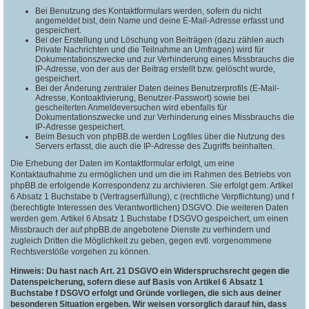
Bei Benutzung des Kontaktformulars werden, sofern du nicht
angemeldet bist, dein Name und deine E-Mail-Adresse erfasst und
gespeichert.
Bei der Erstellung und Löschung von Beiträgen (dazu zählen auch
Private Nachrichten und die Teilnahme an Umfragen) wird für
Dokumentationszwecke und zur Verhinderung eines Missbrauchs die
IP-Adresse, von der aus der Beitrag erstellt bzw. gelöscht wurde,
gespeichert.
Bei der Änderung zentraler Daten deines Benutzerprofils (E-Mail-
Adresse, Kontoaktivierung, Benutzer-Passwort) sowie bei
gescheiterten Anmeldeversuchen wird ebenfalls für
Dokumentationszwecke und zur Verhinderung eines Missbrauchs die
IP-Adresse gespeichert.
Beim Besuch von phpBB.de werden Logfiles über die Nutzung des
Servers erfasst, die auch die IP-Adresse des Zugriffs beinhalten.
Die Erhebung der Daten im Kontaktformular erfolgt, um eine
Kontaktaufnahme zu ermöglichen und um die im Rahmen des Betriebs von
phpBB.de erfolgende Korrespondenz zu archivieren. Sie erfolgt gem. Artikel
6 Absatz 1 Buchstabe b (Vertragserfüllung), c (rechtliche Verpflichtung) und f
(berechtigte Interessen des Verantwortlichen) DSGVO. Die weiteren Daten
werden gem. Artikel 6 Absatz 1 Buchstabe f DSGVO gespeichert, um einen
Missbrauch der auf phpBB.de angebotene Dienste zu verhindern und
zugleich Dritten die Möglichkeit zu geben, gegen evtl. vorgenommene
Rechtsverstöße vorgehen zu können.
Hinweis: Du hast nach Art. 21 DSGVO ein Widerspruchsrecht gegen die
Datenspeicherung, sofern diese auf Basis von Artikel 6 Absatz 1
Buchstabe f DSGVO erfolgt und Gründe vorliegen, die sich aus deiner
besonderen Situation ergeben. Wir weisen vorsorglich darauf hin, dass