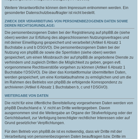
Weitere Verantwortliche können dem Impressum entnommen werden. Ein
gesonderter Datenschutzbeauftragter ist nicht bestellt.
ZWECK DER VERARBEITUNG VON PERSONENBEZOGENEN DATEN SOWIE
DEREN RECHTSGRUNDLAGE:
Die personenbezogenen Daten bei der Registrierung auf phpBB.de (siehe
oben) werden zur Erfüllung des abgeschlossenen Nutzungsvertrages und
mit deiner Einwilligung gespeichert und verarbeitet (Artikel 6 Absatz 1
Buchstabe a und b DSGVO). Die personenbezogenen Daten bei der
Nutzung von phpBB.de sowie die Sperrlisten (siehe oben) werden
gespeichert, um einen Missbrauch der auf phpBB.de angebotene Dienste zu
verhindern und zugleich Dritten die Möglichkeit zu geben, gegen evtl.
vorgenommene Rechtsverstöße vorgehen zu können (Artikel 6 Absatz 1
Buchstabe f DSGVO). Die über das Kontaktformular übermittelten Daten,
werden gespeichert, um eine Kontaktaufnahme zu ermöglichen und um die
im Rahmen des Betriebs von phpBB.de erfolgende Korrespondenz zu
archivieren (Artikel 6 Absatz 1 Buchstaben b, c und f DSGVO).
WEITERGABE VON DATEN
Die nicht für eine öffentliche Bereitstellung vorgesehenen Daten werden von
phpBB Deutschland e. V. nicht an Dritte weitergegeben. Davon
ausgenommen sind die Weitergabe an Organe der Strafverfolgung oder der
Gerichtsbarkeit, zur Verfolgung berechtigter rechtlicher Interessen oder auf
Grund gesetzlicher Verpflichtungen.
Für den Betrieb von phpBB.de ist es notwendig, dass wir Dritte mit der
Verarbeitung von personenbezogenen Daten beauftragen bzw. Dritte im