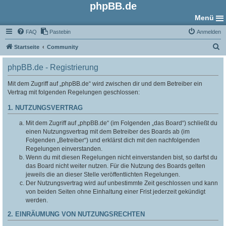
phpBB.de
Menü
FAQ
Pastebin
Anmelden
S
Startseite
Community
u
phpBB.de - Registrierung
c
h
Mit dem Zugriff auf „phpBB.de“ wird zwischen dir und dem Betreiber ein
Vertrag mit folgenden Regelungen geschlossen:
e
1. NUTZUNGSVERTRAG
Mit dem Zugriff auf „phpBB.de“ (im Folgenden „das Board“) schließt du
einen Nutzungsvertrag mit dem Betreiber des Boards ab (im
Folgenden „Betreiber“) und erklärst dich mit den nachfolgenden
Regelungen einverstanden.
Wenn du mit diesen Regelungen nicht einverstanden bist, so darfst du
das Board nicht weiter nutzen. Für die Nutzung des Boards gelten
jeweils die an dieser Stelle veröffentlichten Regelungen.
Der Nutzungsvertrag wird auf unbestimmte Zeit geschlossen und kann
von beiden Seiten ohne Einhaltung einer Frist jederzeit gekündigt
werden.
2. EINRÄUMUNG VON NUTZUNGSRECHTEN