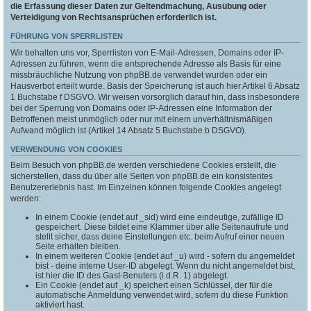
die Erfassung dieser Daten zur Geltendmachung, Ausübung oder
Verteidigung von Rechtsansprüchen erforderlich ist.
FÜHRUNG VON SPERRLISTEN
Wir behalten uns vor, Sperrlisten von E-Mail-Adressen, Domains oder IP-
Adressen zu führen, wenn die entsprechende Adresse als Basis für eine
missbräuchliche Nutzung von phpBB.de verwendet wurden oder ein
Hausverbot erteilt wurde. Basis der Speicherung ist auch hier Artikel 6 Absatz
1 Buchstabe f DSGVO. Wir weisen vorsorglich darauf hin, dass insbesondere
bei der Sperrung von Domains oder IP-Adressen eine Information der
Betroffenen meist unmöglich oder nur mit einem unverhältnismäßigen
Aufwand möglich ist (Artikel 14 Absatz 5 Buchstabe b DSGVO).
VERWENDUNG VON COOKIES
Beim Besuch von phpBB.de werden verschiedene Cookies erstellt, die
sicherstellen, dass du über alle Seiten von phpBB.de ein konsistentes
Benutzererlebnis hast. Im Einzelnen können folgende Cookies angelegt
werden:
In einem Cookie (endet auf _sid) wird eine eindeutige, zufällige ID
gespeichert. Diese bildet eine Klammer über alle Seitenaufrufe und
stellt sicher, dass deine Einstellungen etc. beim Aufruf einer neuen
Seite erhalten bleiben.
In einem weiteren Cookie (endet auf _u) wird - sofern du angemeldet
bist - deine interne User-ID abgelegt. Wenn du nicht angemeldet bist,
ist hier die ID des Gast-Benuters (i.d.R. 1) abgelegt.
Ein Cookie (endet auf _k) speichert einen Schlüssel, der für die
automatische Anmeldung verwendet wird, sofern du diese Funktion
aktiviert hast.