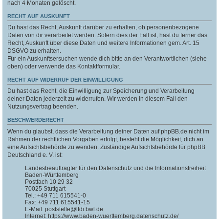
nach 4 Monaten gelöscht.
RECHT AUF AUSKUNFT
Du hast das Recht, Auskunft darüber zu erhalten, ob personenbezogene
Daten von dir verarbeitet werden. Sofern dies der Fall ist, hast du ferner das
Recht, Auskunft über diese Daten und weitere Informationen gem. Art. 15
DSGVO zu erhalten.
Für ein Auskunftsersuchen wende dich bitte an den Verantwortlichen (siehe
oben) oder verwende das Kontaktformular.
RECHT AUF WIDERRUF DER EINWILLIGUNG
Du hast das Recht, die Einwilligung zur Speicherung und Verarbeitung
deiner Daten jederzeit zu widerrufen. Wir werden in diesem Fall den
Nutzungsvertrag beenden.
BESCHWERDERECHT
Wenn du glaubst, dass die Verarbeitung deiner Daten auf phpBB.de nicht im
Rahmen der rechtlichen Vorgaben erfolgt, besteht die Möglichkeit, dich an
eine Aufsichtsbehörde zu wenden. Zuständige Aufsichtsbehörde für phpBB
Deutschland e. V. ist:
Landesbeauftragter für den Datenschutz und die Informationsfreiheit
Baden-Württemberg
Postfach 10 29 32
70025 Stuttgart
Tel.: +49 711 615541-0
Fax: +49 711 615541-15
E-Mail: poststelle@lfdi.bwl.de
Internet: https://www.baden-wuerttemberg.datenschutz.de/