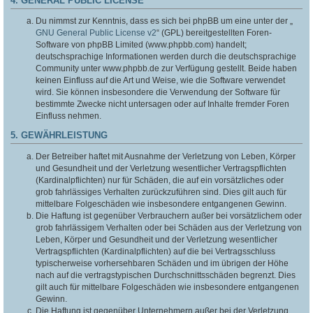
4. GENERAL PUBLIC LICENSE
Du nimmst zur Kenntnis, dass es sich bei phpBB um eine unter der „
GNU General Public License v2
“ (GPL) bereitgestellten Foren-
Software von phpBB Limited (www.phpbb.com) handelt;
deutschsprachige Informationen werden durch die deutschsprachige
Community unter www.phpbb.de zur Verfügung gestellt. Beide haben
keinen Einfluss auf die Art und Weise, wie die Software verwendet
wird. Sie können insbesondere die Verwendung der Software für
bestimmte Zwecke nicht untersagen oder auf Inhalte fremder Foren
Einfluss nehmen.
5. GEWÄHRLEISTUNG
Der Betreiber haftet mit Ausnahme der Verletzung von Leben, Körper
und Gesundheit und der Verletzung wesentlicher Vertragspflichten
(Kardinalpflichten) nur für Schäden, die auf ein vorsätzliches oder
grob fahrlässiges Verhalten zurückzuführen sind. Dies gilt auch für
mittelbare Folgeschäden wie insbesondere entgangenen Gewinn.
Die Haftung ist gegenüber Verbrauchern außer bei vorsätzlichem oder
grob fahrlässigem Verhalten oder bei Schäden aus der Verletzung von
Leben, Körper und Gesundheit und der Verletzung wesentlicher
Vertragspflichten (Kardinalpflichten) auf die bei Vertragsschluss
typischerweise vorhersehbaren Schäden und im übrigen der Höhe
nach auf die vertragstypischen Durchschnittsschäden begrenzt. Dies
gilt auch für mittelbare Folgeschäden wie insbesondere entgangenen
Gewinn.
Die Haftung ist gegenüber Unternehmern außer bei der Verletzung