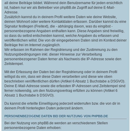
all deine Beiträge bildet. Während dein Benutzername für jeden ersichtlich
ist, haben nur wir als Betreiber von phpBB.de Zugriff auf deine E-Mail-
Adresse.
Zusätzlich kannst du in deinem Profil weitere Daten wie deine Website,
deinen Wohnort oder weitere Kontaktdaten erfassen. Darüber kannst du eine
Signatur festlegen (Freitext), die - abhängig davon, was du eingibst -
personenbezogene Angaben enthalten kann. Diese Angaben sind freiwillig,
so dass du selbst entscheiden kannst, welche Angaben du erfassen und
veröffentlichen willst. Die von dir eingegebenen Daten sind im Kontext deiner
Beiträge frei im Internet zugänglich.
Wir erfassen im Rahmen der Registrierung und der Zustimmung zu den
Nutzungsbedingungen inkl. dieser Hinweise zur Verarbeitung
personenbezogener Daten ferner als Nachweis die IP-Adresse sowie den
Zeitstempel.
Mit der Erfassung der Daten bei der Registrierung oder in deinem Profil
willigst du ein, dass wir diese Daten verarbeiten und diese wie oben
beschrieben veröffentlichen dürfen (Artikel 6 Absatz 1 Buchstabe a DSGVO).
Deine E-Mail-Adresse sowie die erfassten IP-Adressen und Zeitstempel sind
ferner notwendig, um den Nutzungsvertrag erfüllen zu können (Artikel 6
Absatz 1 Buchstabe b DSGVO).
Du kannst die erteilte Einwilligung jederzeit widerrufen bzw. die von dir in
deinem Profil hinterlegten Daten jederzeit ändern.
PERSONENBEZOGENE DATEN BEI DER NUTZUNG VON PHPBB.DE
Bei der Nutzung von phpBB.de werden an verschiedenen Stellen
personenbezogene Daten erhoben: