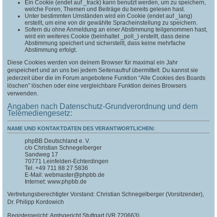
Ein Cookie (endet auf _track) kann benutzt werden, um zu speichern,
welche Foren, Themen und Beiträge du bereits gelesen hast.
Unter bestimmten Umständen wird ein Cookie (endet auf _lang)
erstellt, um eine von dir gewählte Spracheinstellung zu speichern.
Sofern du ohne Anmeldung an einer Abstimmung teilgenommen hast,
wird ein weiteres Cookie (beinhaltet _poll_) erstellt, dass deine
Abstimmung speichert und sicherstellt, dass keine mehrfache
Abstimmung erfolgt.
Diese Cookies werden von deinem Browser für maximal ein Jahr
gespeichert und an uns bei jedem Seitenaufruf übermittelt. Du kannst sie
jederzeit über die im Forum angebotene Funktion “Alle Cookies des Boards
löschen” löschen oder eine vergleichbare Funktion deines Browsers
verwenden.
Angaben nach Datenschutz-Grundverordnung und dem
Telemediengesetz:
NAME UND KONTAKTDATEN DES VERANTWORTLICHEN:
phpBB Deutschland e. V.
c/o Christian Schnegelberger
Sandweg 17
70771 Leinfelden-Echterdingen
Tel. +49 711 88 27 5836
E-Mail: webmaster@phpbb.de
Internet: www.phpbb.de
Vertretungsberechtigter Vorstand: Christian Schnegelberger (Vorsitzender),
Dr. Philipp Kordowich
Registergericht: Amtsgericht Stuttgart (VR 720663)