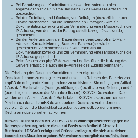
Bei Benutzung des Kontaktformulars werden, sofern du nicht
angemeldet bist, dein Name und deine E-Mail-Adresse erfasst und
gespeichert.
Bei der Erstellung und Löschung von Beiträgen (dazu zählen auch
Private Nachrichten und die Teilnahme an Umfragen) wird für
Dokumentationszwecke und zur Verhinderung eines Missbrauchs die
IP-Adresse, von der aus der Beitrag erstellt bzw. gelöscht wurde,
gespeichert.
Bei der Änderung zentraler Daten deines Benutzerprofils (E-Mail-
Adresse, Kontoaktivierung, Benutzer-Passwort) sowie bei
gescheiterten Anmeldeversuchen wird ebenfalls für
Dokumentationszwecke und zur Verhinderung eines Missbrauchs die
IP-Adresse gespeichert.
Beim Besuch von phpBB.de werden Logfiles über die Nutzung des
Servers erfasst, die auch die IP-Adresse des Zugriffs beinhalten.
Die Erhebung der Daten im Kontaktformular erfolgt, um eine
Kontaktaufnahme zu ermöglichen und um die im Rahmen des Betriebs von
phpBB.de erfolgende Korrespondenz zu archivieren. Sie erfolgt gem. Artikel
6 Absatz 1 Buchstabe b (Vertragserfüllung), c (rechtliche Verpflichtung) und f
(berechtigte Interessen des Verantwortlichen) DSGVO. Die weiteren Daten
werden gem. Artikel 6 Absatz 1 Buchstabe f DSGVO gespeichert, um einen
Missbrauch der auf phpBB.de angebotene Dienste zu verhindern und
zugleich Dritten die Möglichkeit zu geben, gegen evtl. vorgenommene
Rechtsverstöße vorgehen zu können.
Hinweis: Du hast nach Art. 21 DSGVO ein Widerspruchsrecht gegen die
Datenspeicherung, sofern diese auf Basis von Artikel 6 Absatz 1
Buchstabe f DSGVO erfolgt und Gründe vorliegen, die sich aus deiner
besonderen Situation ergeben. Wir weisen vorsorglich darauf hin, dass