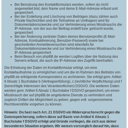
Bei Benutzung des Kontaktformulars werden, sofern du nicht
angemeldet bist, dein Name und deine E-Mail-Adresse erfasst und
gespeichert.
Bei der Erstellung und Löschung von Beiträgen (dazu zählen auch
Private Nachrichten und die Teilnahme an Umfragen) wird für
Dokumentationszwecke und zur Verhinderung eines Missbrauchs die
IP-Adresse, von der aus der Beitrag erstellt bzw. gelöscht wurde,
gespeichert.
Bei der Änderung zentraler Daten deines Benutzerprofils (E-Mail-
Adresse, Kontoaktivierung, Benutzer-Passwort) sowie bei
gescheiterten Anmeldeversuchen wird ebenfalls für
Dokumentationszwecke und zur Verhinderung eines Missbrauchs die
IP-Adresse gespeichert.
Beim Besuch von phpBB.de werden Logfiles über die Nutzung des
Servers erfasst, die auch die IP-Adresse des Zugriffs beinhalten.
Die Erhebung der Daten im Kontaktformular erfolgt, um eine
Kontaktaufnahme zu ermöglichen und um die im Rahmen des Betriebs von
phpBB.de erfolgende Korrespondenz zu archivieren. Sie erfolgt gem. Artikel
6 Absatz 1 Buchstabe b (Vertragserfüllung), c (rechtliche Verpflichtung) und f
(berechtigte Interessen des Verantwortlichen) DSGVO. Die weiteren Daten
werden gem. Artikel 6 Absatz 1 Buchstabe f DSGVO gespeichert, um einen
Missbrauch der auf phpBB.de angebotene Dienste zu verhindern und
zugleich Dritten die Möglichkeit zu geben, gegen evtl. vorgenommene
Rechtsverstöße vorgehen zu können.
Hinweis: Du hast nach Art. 21 DSGVO ein Widerspruchsrecht gegen die
Datenspeicherung, sofern diese auf Basis von Artikel 6 Absatz 1
Buchstabe f DSGVO erfolgt und Gründe vorliegen, die sich aus deiner
besonderen Situation ergeben. Wir weisen vorsorglich darauf hin, dass