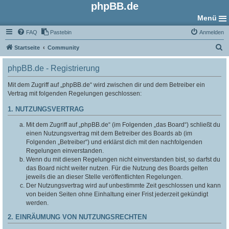
phpBB.de
Menü
FAQ
Pastebin
Anmelden
S
Startseite
Community
u
phpBB.de - Registrierung
c
h
Mit dem Zugriff auf „phpBB.de“ wird zwischen dir und dem Betreiber ein
Vertrag mit folgenden Regelungen geschlossen:
e
1. NUTZUNGSVERTRAG
Mit dem Zugriff auf „phpBB.de“ (im Folgenden „das Board“) schließt du
einen Nutzungsvertrag mit dem Betreiber des Boards ab (im
Folgenden „Betreiber“) und erklärst dich mit den nachfolgenden
Regelungen einverstanden.
Wenn du mit diesen Regelungen nicht einverstanden bist, so darfst du
das Board nicht weiter nutzen. Für die Nutzung des Boards gelten
jeweils die an dieser Stelle veröffentlichten Regelungen.
Der Nutzungsvertrag wird auf unbestimmte Zeit geschlossen und kann
von beiden Seiten ohne Einhaltung einer Frist jederzeit gekündigt
werden.
2. EINRÄUMUNG VON NUTZUNGSRECHTEN