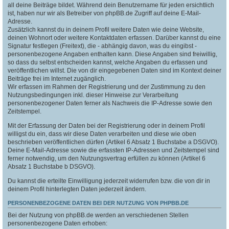
all deine Beiträge bildet. Während dein Benutzername für jeden ersichtlich
ist, haben nur wir als Betreiber von phpBB.de Zugriff auf deine E-Mail-
Adresse.
Zusätzlich kannst du in deinem Profil weitere Daten wie deine Website,
deinen Wohnort oder weitere Kontaktdaten erfassen. Darüber kannst du eine
Signatur festlegen (Freitext), die - abhängig davon, was du eingibst -
personenbezogene Angaben enthalten kann. Diese Angaben sind freiwillig,
so dass du selbst entscheiden kannst, welche Angaben du erfassen und
veröffentlichen willst. Die von dir eingegebenen Daten sind im Kontext deiner
Beiträge frei im Internet zugänglich.
Wir erfassen im Rahmen der Registrierung und der Zustimmung zu den
Nutzungsbedingungen inkl. dieser Hinweise zur Verarbeitung
personenbezogener Daten ferner als Nachweis die IP-Adresse sowie den
Zeitstempel.
Mit der Erfassung der Daten bei der Registrierung oder in deinem Profil
willigst du ein, dass wir diese Daten verarbeiten und diese wie oben
beschrieben veröffentlichen dürfen (Artikel 6 Absatz 1 Buchstabe a DSGVO).
Deine E-Mail-Adresse sowie die erfassten IP-Adressen und Zeitstempel sind
ferner notwendig, um den Nutzungsvertrag erfüllen zu können (Artikel 6
Absatz 1 Buchstabe b DSGVO).
Du kannst die erteilte Einwilligung jederzeit widerrufen bzw. die von dir in
deinem Profil hinterlegten Daten jederzeit ändern.
PERSONENBEZOGENE DATEN BEI DER NUTZUNG VON PHPBB.DE
Bei der Nutzung von phpBB.de werden an verschiedenen Stellen
personenbezogene Daten erhoben: