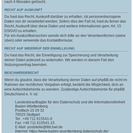
nach 4 Monaten gelöscht.
RECHT AUF AUSKUNFT
Du hast das Recht, Auskunft darüber zu erhalten, ob personenbezogene
Daten von dir verarbeitet werden. Sofern dies der Fall ist, hast du ferner das
Recht, Auskunft über diese Daten und weitere Informationen gem. Art. 15
DSGVO zu erhalten.
Für ein Auskunftsersuchen wende dich bitte an den Verantwortlichen (siehe
oben) oder verwende das Kontaktformular.
RECHT AUF WIDERRUF DER EINWILLIGUNG
Du hast das Recht, die Einwilligung zur Speicherung und Verarbeitung
deiner Daten jederzeit zu widerrufen. Wir werden in diesem Fall den
Nutzungsvertrag beenden.
BESCHWERDERECHT
Wenn du glaubst, dass die Verarbeitung deiner Daten auf phpBB.de nicht im
Rahmen der rechtlichen Vorgaben erfolgt, besteht die Möglichkeit, dich an
eine Aufsichtsbehörde zu wenden. Zuständige Aufsichtsbehörde für phpBB
Deutschland e. V. ist:
Landesbeauftragter für den Datenschutz und die Informationsfreiheit
Baden-Württemberg
Postfach 10 29 32
70025 Stuttgart
Tel.: +49 711 615541-0
Fax: +49 711 615541-15
E-Mail: poststelle@lfdi.bwl.de
Internet: https://www.baden-wuerttemberg.datenschutz.de/