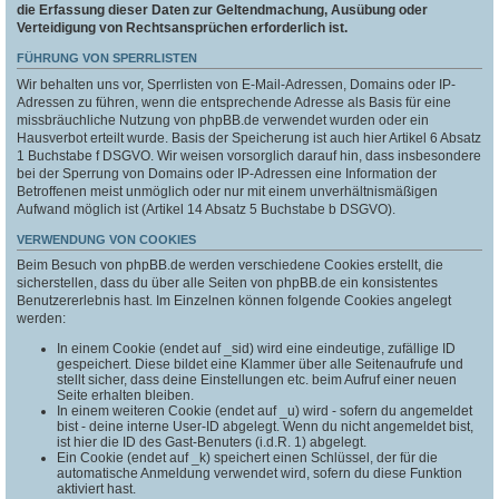
die Erfassung dieser Daten zur Geltendmachung, Ausübung oder
Verteidigung von Rechtsansprüchen erforderlich ist.
FÜHRUNG VON SPERRLISTEN
Wir behalten uns vor, Sperrlisten von E-Mail-Adressen, Domains oder IP-
Adressen zu führen, wenn die entsprechende Adresse als Basis für eine
missbräuchliche Nutzung von phpBB.de verwendet wurden oder ein
Hausverbot erteilt wurde. Basis der Speicherung ist auch hier Artikel 6 Absatz
1 Buchstabe f DSGVO. Wir weisen vorsorglich darauf hin, dass insbesondere
bei der Sperrung von Domains oder IP-Adressen eine Information der
Betroffenen meist unmöglich oder nur mit einem unverhältnismäßigen
Aufwand möglich ist (Artikel 14 Absatz 5 Buchstabe b DSGVO).
VERWENDUNG VON COOKIES
Beim Besuch von phpBB.de werden verschiedene Cookies erstellt, die
sicherstellen, dass du über alle Seiten von phpBB.de ein konsistentes
Benutzererlebnis hast. Im Einzelnen können folgende Cookies angelegt
werden:
In einem Cookie (endet auf _sid) wird eine eindeutige, zufällige ID
gespeichert. Diese bildet eine Klammer über alle Seitenaufrufe und
stellt sicher, dass deine Einstellungen etc. beim Aufruf einer neuen
Seite erhalten bleiben.
In einem weiteren Cookie (endet auf _u) wird - sofern du angemeldet
bist - deine interne User-ID abgelegt. Wenn du nicht angemeldet bist,
ist hier die ID des Gast-Benuters (i.d.R. 1) abgelegt.
Ein Cookie (endet auf _k) speichert einen Schlüssel, der für die
automatische Anmeldung verwendet wird, sofern du diese Funktion
aktiviert hast.