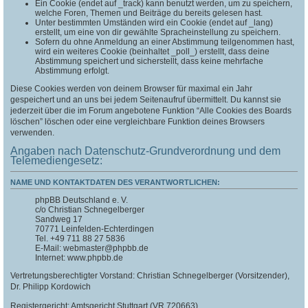
Ein Cookie (endet auf _track) kann benutzt werden, um zu speichern,
welche Foren, Themen und Beiträge du bereits gelesen hast.
Unter bestimmten Umständen wird ein Cookie (endet auf _lang)
erstellt, um eine von dir gewählte Spracheinstellung zu speichern.
Sofern du ohne Anmeldung an einer Abstimmung teilgenommen hast,
wird ein weiteres Cookie (beinhaltet _poll_) erstellt, dass deine
Abstimmung speichert und sicherstellt, dass keine mehrfache
Abstimmung erfolgt.
Diese Cookies werden von deinem Browser für maximal ein Jahr
gespeichert und an uns bei jedem Seitenaufruf übermittelt. Du kannst sie
jederzeit über die im Forum angebotene Funktion “Alle Cookies des Boards
löschen” löschen oder eine vergleichbare Funktion deines Browsers
verwenden.
Angaben nach Datenschutz-Grundverordnung und dem
Telemediengesetz:
NAME UND KONTAKTDATEN DES VERANTWORTLICHEN:
phpBB Deutschland e. V.
c/o Christian Schnegelberger
Sandweg 17
70771 Leinfelden-Echterdingen
Tel. +49 711 88 27 5836
E-Mail: webmaster@phpbb.de
Internet: www.phpbb.de
Vertretungsberechtigter Vorstand: Christian Schnegelberger (Vorsitzender),
Dr. Philipp Kordowich
Registergericht: Amtsgericht Stuttgart (VR 720663)