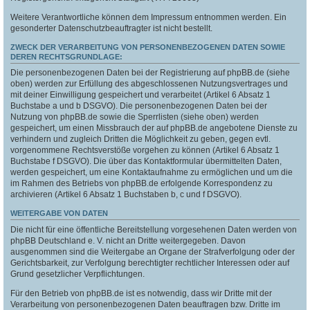
Weitere Verantwortliche können dem Impressum entnommen werden. Ein
gesonderter Datenschutzbeauftragter ist nicht bestellt.
ZWECK DER VERARBEITUNG VON PERSONENBEZOGENEN DATEN SOWIE
DEREN RECHTSGRUNDLAGE:
Die personenbezogenen Daten bei der Registrierung auf phpBB.de (siehe
oben) werden zur Erfüllung des abgeschlossenen Nutzungsvertrages und
mit deiner Einwilligung gespeichert und verarbeitet (Artikel 6 Absatz 1
Buchstabe a und b DSGVO). Die personenbezogenen Daten bei der
Nutzung von phpBB.de sowie die Sperrlisten (siehe oben) werden
gespeichert, um einen Missbrauch der auf phpBB.de angebotene Dienste zu
verhindern und zugleich Dritten die Möglichkeit zu geben, gegen evtl.
vorgenommene Rechtsverstöße vorgehen zu können (Artikel 6 Absatz 1
Buchstabe f DSGVO). Die über das Kontaktformular übermittelten Daten,
werden gespeichert, um eine Kontaktaufnahme zu ermöglichen und um die
im Rahmen des Betriebs von phpBB.de erfolgende Korrespondenz zu
archivieren (Artikel 6 Absatz 1 Buchstaben b, c und f DSGVO).
WEITERGABE VON DATEN
Die nicht für eine öffentliche Bereitstellung vorgesehenen Daten werden von
phpBB Deutschland e. V. nicht an Dritte weitergegeben. Davon
ausgenommen sind die Weitergabe an Organe der Strafverfolgung oder der
Gerichtsbarkeit, zur Verfolgung berechtigter rechtlicher Interessen oder auf
Grund gesetzlicher Verpflichtungen.
Für den Betrieb von phpBB.de ist es notwendig, dass wir Dritte mit der
Verarbeitung von personenbezogenen Daten beauftragen bzw. Dritte im