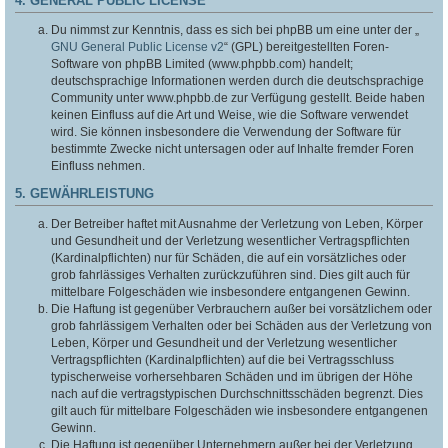
4. GENERAL PUBLIC LICENSE
Du nimmst zur Kenntnis, dass es sich bei phpBB um eine unter der „
GNU General Public License v2
“ (GPL) bereitgestellten Foren-
Software von phpBB Limited (www.phpbb.com) handelt;
deutschsprachige Informationen werden durch die deutschsprachige
Community unter www.phpbb.de zur Verfügung gestellt. Beide haben
keinen Einfluss auf die Art und Weise, wie die Software verwendet
wird. Sie können insbesondere die Verwendung der Software für
bestimmte Zwecke nicht untersagen oder auf Inhalte fremder Foren
Einfluss nehmen.
5. GEWÄHRLEISTUNG
Der Betreiber haftet mit Ausnahme der Verletzung von Leben, Körper
und Gesundheit und der Verletzung wesentlicher Vertragspflichten
(Kardinalpflichten) nur für Schäden, die auf ein vorsätzliches oder
grob fahrlässiges Verhalten zurückzuführen sind. Dies gilt auch für
mittelbare Folgeschäden wie insbesondere entgangenen Gewinn.
Die Haftung ist gegenüber Verbrauchern außer bei vorsätzlichem oder
grob fahrlässigem Verhalten oder bei Schäden aus der Verletzung von
Leben, Körper und Gesundheit und der Verletzung wesentlicher
Vertragspflichten (Kardinalpflichten) auf die bei Vertragsschluss
typischerweise vorhersehbaren Schäden und im übrigen der Höhe
nach auf die vertragstypischen Durchschnittsschäden begrenzt. Dies
gilt auch für mittelbare Folgeschäden wie insbesondere entgangenen
Gewinn.
Die Haftung ist gegenüber Unternehmern außer bei der Verletzung