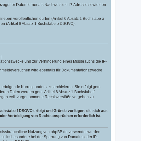
ezogener Daten ferner als Nachweis die IP-Adresse sowie den
hrieben veröffentlichen dürfen (Artikel 6 Absatz 1 Buchstabe a
nen (Artikel 6 Absatz 1 Buchstabe b DSGVO).
t.
tationszwecke und zur Verhinderung eines Missbrauchs die IP-
n Anmeldeversuchen wird ebenfalls für Dokumentationszwecke
erfolgende Korrespondenz zu archivieren. Sie erfolgt gem.
eiteren Daten werden gem. Artikel 6 Absatz 1 Buchstabe f
 gegen evtl. vorgenommene Rechtsverstöße vorgehen zu
uchstabe f DSGVO erfolgt und Gründe vorliegen, die sich aus
der Verteidigung von Rechtsansprüchen erforderlich ist.
ne missbräuchliche Nutzung von phpBB.de verwendet wurden
, dass insbesondere bei der Sperrung von Domains oder IP-