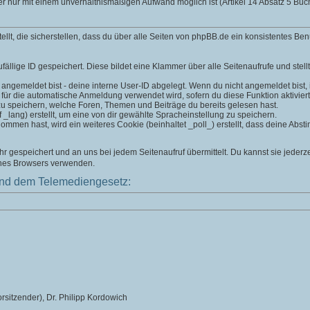
er nur mit einem unverhältnismäßigen Aufwand möglich ist (Artikel 14 Absatz 5 B
t, die sicherstellen, dass du über alle Seiten von phpBB.de ein konsistentes Ben
fällige ID gespeichert. Diese bildet eine Klammer über alle Seitenaufrufe und stell
 angemeldet bist - deine interne User-ID abgelegt. Wenn du nicht angemeldet bist, is
 für die automatische Anmeldung verwendet wird, sofern du diese Funktion aktiviert
zu speichern, welche Foren, Themen und Beiträge du bereits gelesen hast.
lang) erstellt, um eine von dir gewählte Spracheinstellung zu speichern.
men hast, wird ein weiteres Cookie (beinhaltet _poll_) erstellt, dass deine Absti
 gespeichert und an uns bei jedem Seitenaufruf übermittelt. Du kannst sie jederz
ines Browsers verwenden.
nd dem Telemediengesetz:
rsitzender), Dr. Philipp Kordowich