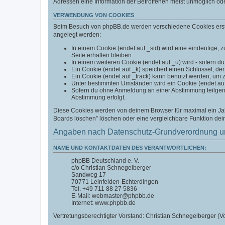
Adressen eine Information der Betroffenen meist unmöglich od
VERWENDUNG VON COOKIES
Beim Besuch von phpBB.de werden verschiedene Cookies erstell
angelegt werden:
In einem Cookie (endet auf _sid) wird eine eindeutige, zu
Seite erhalten bleiben.
In einem weiteren Cookie (endet auf _u) wird - sofern du
Ein Cookie (endet auf _k) speichert einen Schlüssel, der
Ein Cookie (endet auf _track) kann benutzt werden, um 
Unter bestimmten Umständen wird ein Cookie (endet auf _
Sofern du ohne Anmeldung an einer Abstimmung teilgenom
Abstimmung erfolgt.
Diese Cookies werden von deinem Browser für maximal ein Jahr
Boards löschen” löschen oder eine vergleichbare Funktion de
Angaben nach Datenschutz-Grundverordnung u
NAME UND KONTAKTDATEN DES VERANTWORTLICHEN:
phpBB Deutschland e. V.
c/o Christian Schnegelberger
Sandweg 17
70771 Leinfelden-Echterdingen
Tel. +49 711 88 27 5836
E-Mail: webmaster@phpbb.de
Internet: www.phpbb.de
Vertretungsberechtigter Vorstand: Christian Schnegelberger (Vo