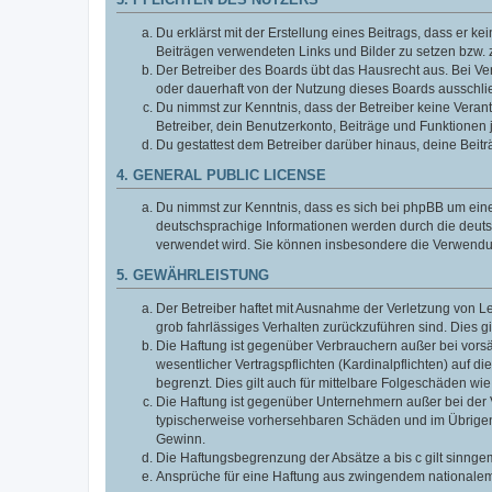
3. PFLICHTEN DES NUTZERS
Du erklärst mit der Erstellung eines Beitrags, dass er ke
Beiträgen verwendeten Links und Bilder zu setzen bzw.
Der Betreiber des Boards übt das Hausrecht aus. Bei V
oder dauerhaft von der Nutzung dieses Boards ausschlie
Du nimmst zur Kenntnis, dass der Betreiber keine Verantw
Betreiber, dein Benutzerkonto, Beiträge und Funktionen 
Du gestattest dem Betreiber darüber hinaus, deine Beit
4. GENERAL PUBLIC LICENSE
Du nimmst zur Kenntnis, dass es sich bei phpBB um eine
deutschsprachige Informationen werden durch die deuts
verwendet wird. Sie können insbesondere die Verwendun
5. GEWÄHRLEISTUNG
Der Betreiber haftet mit Ausnahme der Verletzung von Le
grob fahrlässiges Verhalten zurückzuführen sind. Dies 
Die Haftung ist gegenüber Verbrauchern außer bei vors
wesentlicher Vertragspflichten (Kardinalpflichten) auf
begrenzt. Dies gilt auch für mittelbare Folgeschäden 
Die Haftung ist gegenüber Unternehmern außer bei der V
typischerweise vorhersehbaren Schäden und im Übrigen 
Gewinn.
Die Haftungsbegrenzung der Absätze a bis c gilt sinnge
Ansprüche für eine Haftung aus zwingendem nationalem