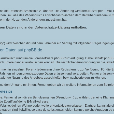
nd die Datenschutzrichtlinie zu ändern. Die Änderung wird dem Nutzer per E-Mail mi
chen. Im Falle des Widerspruchs erlischt das zwischen dem Betreiber und dem Nutze
wenn der Nutzer den Änderungen zugestimmt hat.
en Daten sind in der Datenschutzerklärung enthalten.
ity“) wird zwischen dir und dem Betreiber ein Vertrag mit folgenden Regelungen g
nen Daten auf phpBB.de
um Austausch rund um die Forensoftware phpBB zur Verfügung. Dabei schafft phpB
sich untereinander austauschen können. Die rechtliche Verantwortung für die jeweil
nahmen in einzelnen Foren - jedermann ohne Registrierung zur Verfügung. Für die E
 Rahmen wir personenbezogene Daten erfassen und verarbeiten. Ferner erfassen w
swidrige Nutzung des Angebots ausschließen bzw. nachverfolgen zu können.
nd den Umgang mit ihnen. Ferner geben wir dir weitere Informationen zum Betreib
PHPBB.DE
e. Ferner ist von dir ein Benutzernamen (Pseudonym) zu wählen, der eine Klamme
.de Zugriff auf deine E-Mail-Adresse.
Website, deinen Wohnort oder weitere Kontaktdaten erfassen. Darüber kannst du ein
aben sind freiwillig, so dass du selbst entscheiden kannst, welche Angaben du er
h.