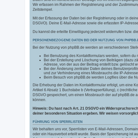
Wir erfassen im Rahmen der Registrierung und der Zustimmun
Zeitstempel.
Mit der Erfassung der Daten bei der Registrierung oder in deine
DSGVO). Deine E-Mail-Adresse sowie die erfassten IP-Adressen
Du kannst die erteilte Einwilligung jederzeit widerrufen bzw. di
PERSONENBEZOGENE DATEN BEI DER NUTZUNG VON PHPBB.
Bei der Nutzung von phpBB.de werden an verschiedenen Stel
Bei Benutzung des Kontaktformulars werden, sofern du n
Bei der Erstellung und Löschung von Beiträgen (dazu z
Adresse, von der aus der Beitrag erstellt bzw. gelöscht 
Bei der Änderung zentraler Daten deines Benutzerprofi
und zur Verhinderung eines Missbrauchs die IP-Adresse
Beim Besuch von phpBB.de werden Logfiles über die Nutz
Die Erhebung der Daten im Kontaktformular erfolgt, um eine 
Artikel 6 Absatz 1 Buchstabe b (Vertragserfüllung), c (rechtlic
DSGVO gespeichert, um einen Missbrauch der auf phpBB.de an
können.
Hinweis: Du hast nach Art. 21 DSGVO ein Widerspruchsrecht 
deiner besonderen Situation ergeben. Wir weisen vorsorglic
FÜHRUNG VON SPERRLISTEN
Wir behalten uns vor, Sperrlisten von E-Mail-Adressen, Doma
oder ein Hausverbot erteilt wurde. Basis der Speicherung ist 