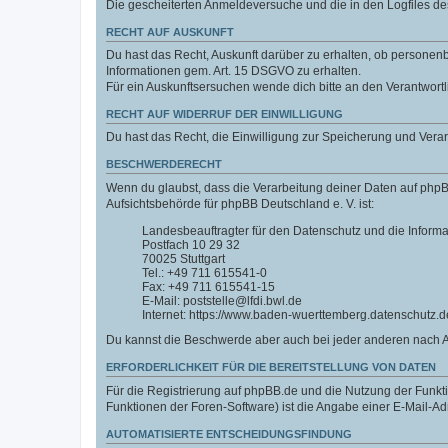
Die gescheiterten Anmeldeversuche und die in den Logfiles 
RECHT AUF AUSKUNFT
Du hast das Recht, Auskunft darüber zu erhalten, ob personenbe
Informationen gem. Art. 15 DSGVO zu erhalten.
Für ein Auskunftsersuchen wende dich bitte an den Verantwort
RECHT AUF WIDERRUF DER EINWILLIGUNG
Du hast das Recht, die Einwilligung zur Speicherung und Vera
BESCHWERDERECHT
Wenn du glaubst, dass die Verarbeitung deiner Daten auf phpB
Aufsichtsbehörde für phpBB Deutschland e. V. ist:
Landesbeauftragter für den Datenschutz und die Inform
Postfach 10 29 32
70025 Stuttgart
Tel.: +49 711 615541-0
Fax: +49 711 615541-15
E-Mail: poststelle@lfdi.bwl.de
Internet: https://www.baden-wuerttemberg.datenschutz.d
Du kannst die Beschwerde aber auch bei jeder anderen nach 
ERFORDERLICHKEIT FÜR DIE BEREITSTELLUNG VON DATEN
Für die Registrierung auf phpBB.de und die Nutzung der Funktio
Funktionen der Foren-Software) ist die Angabe einer E-Mail-Ad
AUTOMATISIERTE ENTSCHEIDUNGSFINDUNG