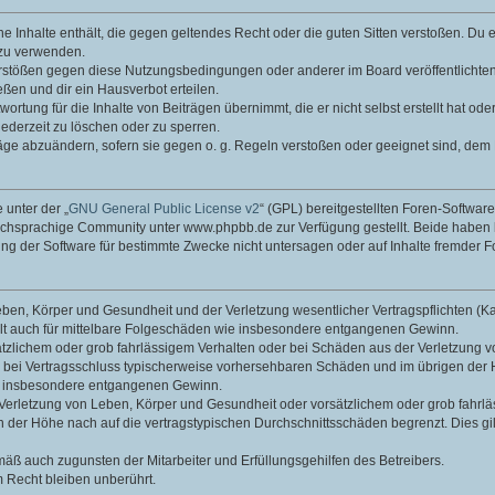
ine Inhalte enthält, die gegen geltendes Recht oder die guten Sitten verstoßen. Du 
 zu verwenden.
erstößen gegen diese Nutzungsbedingungen oder anderer im Board veröffentlichte
ßen und dir ein Hausverbot erteilen.
ortung für die Inhalte von Beiträgen übernimmt, die er nicht selbst erstellt hat od
jederzeit zu löschen oder zu sperren.
räge abzuändern, sofern sie gegen o. g. Regeln verstoßen oder geeignet sind, dem
 unter der „
GNU General Public License v2
“ (GPL) bereitgestellten Foren-Softwa
chsprachige Community unter www.phpbb.de zur Verfügung gestellt. Beide haben ke
g der Software für bestimmte Zwecke nicht untersagen oder auf Inhalte fremder F
ben, Körper und Gesundheit und der Verletzung wesentlicher Vertragspflichten (Kard
gilt auch für mittelbare Folgeschäden wie insbesondere entgangenen Gewinn.
ätzlichem oder grob fahrlässigem Verhalten oder bei Schäden aus der Verletzung 
 die bei Vertragsschluss typischerweise vorhersehbaren Schäden und im übrigen de
wie insbesondere entgangenen Gewinn.
erletzung von Leben, Körper und Gesundheit oder vorsätzlichem oder grob fahrläs
der Höhe nach auf die vertragstypischen Durchschnittsschäden begrenzt. Dies gi
mäß auch zugunsten der Mitarbeiter und Erfüllungsgehilfen des Betreibers.
 Recht bleiben unberührt.