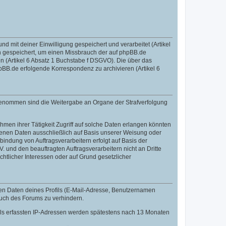
mit deiner Einwilligung gespeichert und verarbeitet (Artikel
 gespeichert, um einen Missbrauch der auf phpBB.de
 (Artikel 6 Absatz 1 Buchstabe f DSGVO). Die über das
BB.de erfolgende Korrespondenz zu archivieren (Artikel 6
sgenommen sind die Weitergabe an Organe der Strafverfolgung
men ihrer Tätigkeit Zugriff auf solche Daten erlangen könnten
zogenen Daten ausschließlich auf Basis unserer Weisung oder
indung von Auftragsverarbeitern erfolgt auf Basis der
 und den beauftragten Auftragsverarbeitern nicht an Dritte
htlicher Interessen oder auf Grund gesetzlicher
len Daten deines Profils (E-Mail-Adresse, Benutzernamen
auch des Forums zu verhindern.
fils erfassten IP-Adressen werden spätestens nach 13 Monaten