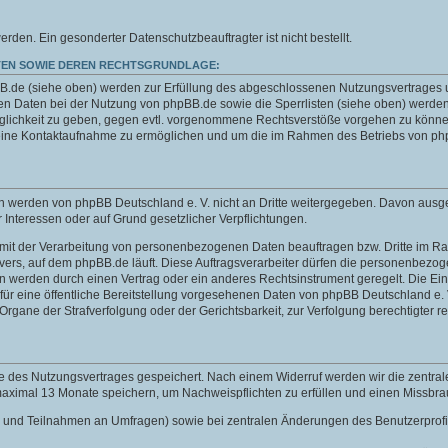
n. Ein gesonderter Datenschutzbeauftragter ist nicht bestellt.
EN SOWIE DEREN RECHTSGRUNDLAGE:
de (siehe oben) werden zur Erfüllung des abgeschlossenen Nutzungsvertrages und 
 Daten bei der Nutzung von phpBB.de sowie die Sperrlisten (siehe oben) werden
öglichkeit zu geben, gegen evtl. vorgenommene Rechtsverstöße vorgehen zu können
 eine Kontaktaufnahme zu ermöglichen und um die im Rahmen des Betriebs von php
aten werden von phpBB Deutschland e. V. nicht an Dritte weitergegeben. Davon au
er Interessen oder auf Grund gesetzlicher Verpflichtungen.
e mit der Verarbeitung von personenbezogenen Daten beauftragen bzw. Dritte im Rah
s Servers, auf dem phpBB.de läuft. Diese Auftragsverarbeiter dürfen die personenbe
en werden durch einen Vertrag oder ein anderes Rechtsinstrument geregelt. Die Einb
ür eine öffentliche Bereitstellung vorgesehenen Daten von phpBB Deutschland e. V.
ne der Strafverfolgung oder der Gerichtsbarkeit, zur Verfolgung berechtigter rec
e des Nutzungsvertrages gespeichert. Nach einem Widerruf werden wir die zentra
 maximal 13 Monate speichern, um Nachweispflichten zu erfüllen und einen Missbr
chten und Teilnahmen an Umfragen) sowie bei zentralen Änderungen des Benutzerpro