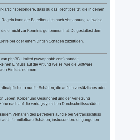
erklärst insbesondere, dass du das Recht besitzt, die in deinen
n Regeln kann der Betreiber dich nach Abmahnung zeitweise
er die er nicht zur Kenntnis genommen hat. Du gestattest dem
 Betreiber oder einem Dritten Schaden zuzufügen.
re von phpBB Limited (www.phpbb.com) handelt;
inen Einfluss auf die Art und Weise, wie die Software
oren Einfluss nehmen.
inalpflichten) nur für Schäden, die auf ein vorsätzliches oder
von Leben, Körper und Gesundheit und der Verletzung
r Höhe nach auf die vertragstypischen Durchschnittsschäden
sigem Verhalten des Betreibers auf die bei Vertragsschluss
lt auch für mittelbare Schäden, insbesondere entgangenen