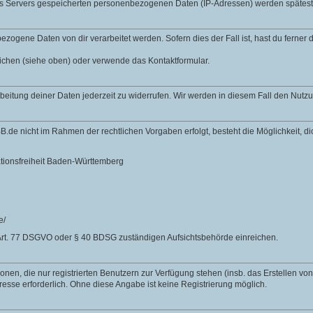
des Servers gespeicherten personenbezogenen Daten (IP-Adressen) werden spätes
zogene Daten von dir verarbeitet werden. Sofern dies der Fall ist, hast du ferner
lichen (siehe oben) oder verwende das Kontaktformular.
rbeitung deiner Daten jederzeit zu widerrufen. Wir werden in diesem Fall den Nut
B.de nicht im Rahmen der rechtlichen Vorgaben erfolgt, besteht die Möglichkeit, 
ationsfreiheit Baden-Württemberg
e/
Art. 77 DSGVO oder § 40 BDSG zuständigen Aufsichtsbehörde einreichen.
nen, die nur registrierten Benutzern zur Verfügung stehen (insb. das Erstellen vo
resse erforderlich. Ohne diese Angabe ist keine Registrierung möglich.