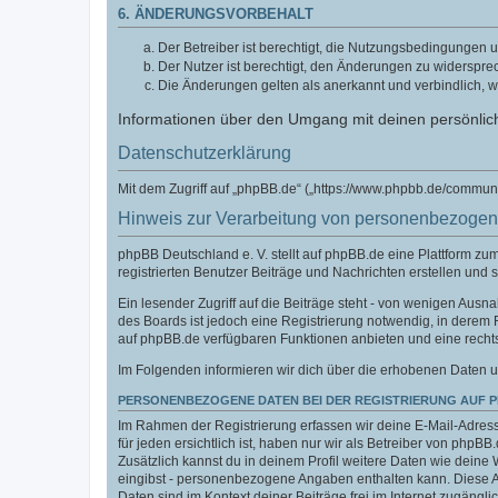
6. ÄNDERUNGSVORBEHALT
Der Betreiber ist berechtigt, die Nutzungsbedingungen u
Der Nutzer ist berechtigt, den Änderungen zu widerspre
Die Änderungen gelten als anerkannt und verbindlich, 
Informationen über den Umgang mit deinen persönlich
Datenschutzerklärung
Mit dem Zugriff auf „phpBB.de“ („https://www.phpbb.de/commun
Hinweis zur Verarbeitung von personenbezoge
phpBB Deutschland e. V. stellt auf phpBB.de eine Plattform z
registrierten Benutzer Beiträge und Nachrichten erstellen und 
Ein lesender Zugriff auf die Beiträge steht - von wenigen Aus
des Boards ist jedoch eine Registrierung notwendig, in derem
auf phpBB.de verfügbaren Funktionen anbieten und eine recht
Im Folgenden informieren wir dich über die erhobenen Daten u
PERSONENBEZOGENE DATEN BEI DER REGISTRIERUNG AUF 
Im Rahmen der Registrierung erfassen wir deine E-Mail-Adress
für jeden ersichtlich ist, haben nur wir als Betreiber von phpBB
Zusätzlich kannst du in deinem Profil weitere Daten wie deine 
eingibst - personenbezogene Angaben enthalten kann. Diese Ang
Daten sind im Kontext deiner Beiträge frei im Internet zugänglic