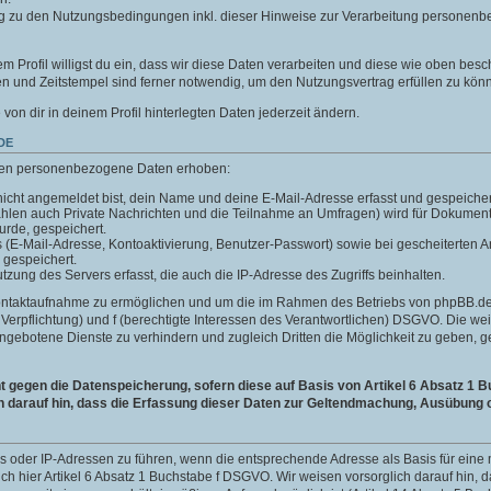
g zu den Nutzungsbedingungen inkl. dieser Hinweise zur Verarbeitung personenb
m Profil willigst du ein, dass wir diese Daten verarbeiten und diese wie oben besc
 und Zeitstempel sind ferner notwendig, um den Nutzungsvertrag erfüllen zu kön
e von dir in deinem Profil hinterlegten Daten jederzeit ändern.
DE
len personenbezogene Daten erhoben:
icht angemeldet bist, dein Name und deine E-Mail-Adresse erfasst und gespeicher
ählen auch Private Nachrichten und die Teilnahme an Umfragen) wird für Dokumen
wurde, gespeichert.
ls (E-Mail-Adresse, Kontoaktivierung, Benutzer-Passwort) sowie bei gescheiterte
 gespeichert.
ung des Servers erfasst, die auch die IP-Adresse des Zugriffs beinhalten.
Kontaktaufnahme zu ermöglichen und um die im Rahmen des Betriebs von phpBB.de 
he Verpflichtung) und f (berechtigte Interessen des Verantwortlichen) DSGVO. Die w
gebotene Dienste zu verhindern und zugleich Dritten die Möglichkeit zu geben,
gegen die Datenspeicherung, sofern diese auf Basis von Artikel 6 Absatz 1 B
h darauf hin, dass die Erfassung dieser Daten zur Geltendmachung, Ausübung o
ins oder IP-Adressen zu führen, wenn die entsprechende Adresse als Basis für ei
auch hier Artikel 6 Absatz 1 Buchstabe f DSGVO. Wir weisen vorsorglich darauf hin