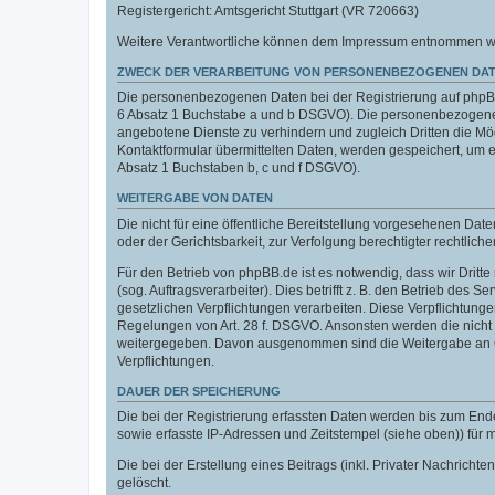
Registergericht: Amtsgericht Stuttgart (VR 720663)
Weitere Verantwortliche können dem Impressum entnommen werde
ZWECK DER VERARBEITUNG VON PERSONENBEZOGENEN DAT
Die personenbezogenen Daten bei der Registrierung auf phpBB.
6 Absatz 1 Buchstabe a und b DSGVO). Die personenbezogenen
angebotene Dienste zu verhindern und zugleich Dritten die M
Kontaktformular übermittelten Daten, werden gespeichert, um
Absatz 1 Buchstaben b, c und f DSGVO).
WEITERGABE VON DATEN
Die nicht für eine öffentliche Bereitstellung vorgesehenen D
oder der Gerichtsbarkeit, zur Verfolgung berechtigter rechtlich
Für den Betrieb von phpBB.de ist es notwendig, dass wir Dritt
(sog. Auftragsverarbeiter). Dies betrifft z. B. den Betrieb de
gesetzlichen Verpflichtungen verarbeiten. Diese Verpflichtung
Regelungen von Art. 28 f. DSGVO. Ansonsten werden die nicht f
weitergegeben. Davon ausgenommen sind die Weitergabe an Orga
Verpflichtungen.
DAUER DER SPEICHERUNG
Die bei der Registrierung erfassten Daten werden bis zum End
sowie erfasste IP-Adressen und Zeitstempel (siehe oben)) für
Die bei der Erstellung eines Beitrags (inkl. Privater Nachri
gelöscht.