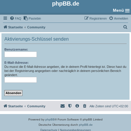
phpBB.de
Menü
FAQ
Pastebin
Registrieren
Anmelden
S
Startseite
Community
u
Aktivierungs-Schlüssel senden
c
h
Benutzername:
e
E-Mail-Adresse:
Du musst die E-Mail-Adresse angeben, die in deinem Profil hinterlegt ist. Diese hast du
bei der Registrierung angegeben oder nachträglich in deinem persönlichen Bereich
geändert.
Startseite
Community
Alle Zeiten sind
UTC+02:00
Powered by
phpBB
® Forum Software © phpBB Limited
Deutsche Übersetzung durch
phpBB.de
Datenschutz
|
Nutzungsbedingungen