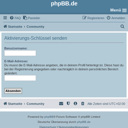
phpBB.de
Menü
FAQ
Pastebin
Registrieren
Anmelden
S
Startseite
Community
u
Aktivierungs-Schlüssel senden
c
h
Benutzername:
e
E-Mail-Adresse:
Du musst die E-Mail-Adresse angeben, die in deinem Profil hinterlegt ist. Diese hast du
bei der Registrierung angegeben oder nachträglich in deinem persönlichen Bereich
geändert.
Startseite
Community
Alle Zeiten sind
UTC+02:00
Powered by
phpBB
® Forum Software © phpBB Limited
Deutsche Übersetzung durch
phpBB.de
Datenschutz
|
Nutzungsbedingungen