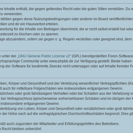
ine Inhalte enthält, die gegen geltendes Recht oder die guten Sitten verstoßen. Du 
 zu verwenden.
erstößen gegen diese Nutzungsbedingungen oder anderer im Board veröffentlichte
ßen und dir ein Hausverbot erteilen.
ortung für die Inhalte von Beiträgen übernimmt, die er nicht selbst erstellt hat od
jederzeit zu löschen oder zu sperren.
räge abzuändern, sofern sie gegen o. g. Regeln verstoßen oder geeignet sind, dem
 unter der „
GNU General Public License v2
“ (GPL) bereitgestellten Foren-Softwa
chsprachige Community unter www.phpbb.de zur Verfügung gestellt. Beide haben ke
g der Software für bestimmte Zwecke nicht untersagen oder auf Inhalte fremder F
ben, Körper und Gesundheit und der Verletzung wesentlicher Vertragspflichten (Kard
gilt auch für mittelbare Folgeschäden wie insbesondere entgangenen Gewinn.
ätzlichem oder grob fahrlässigem Verhalten oder bei Schäden aus der Verletzung 
 die bei Vertragsschluss typischerweise vorhersehbaren Schäden und im übrigen de
wie insbesondere entgangenen Gewinn.
erletzung von Leben, Körper und Gesundheit oder vorsätzlichem oder grob fahrläs
der Höhe nach auf die vertragstypischen Durchschnittsschäden begrenzt. Dies gi
mäß auch zugunsten der Mitarbeiter und Erfüllungsgehilfen des Betreibers.
 Recht bleiben unberührt.