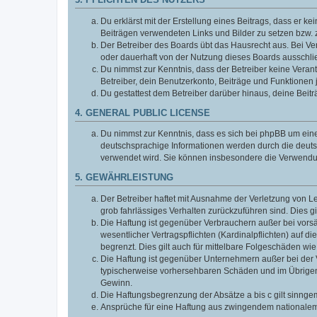
3. PFLICHTEN DES NUTZERS
Du erklärst mit der Erstellung eines Beitrags, dass er ke
Beiträgen verwendeten Links und Bilder zu setzen bzw.
Der Betreiber des Boards übt das Hausrecht aus. Bei V
oder dauerhaft von der Nutzung dieses Boards ausschlie
Du nimmst zur Kenntnis, dass der Betreiber keine Verantw
Betreiber, dein Benutzerkonto, Beiträge und Funktionen 
Du gestattest dem Betreiber darüber hinaus, deine Beit
4. GENERAL PUBLIC LICENSE
Du nimmst zur Kenntnis, dass es sich bei phpBB um eine
deutschsprachige Informationen werden durch die deuts
verwendet wird. Sie können insbesondere die Verwendun
5. GEWÄHRLEISTUNG
Der Betreiber haftet mit Ausnahme der Verletzung von Le
grob fahrlässiges Verhalten zurückzuführen sind. Dies 
Die Haftung ist gegenüber Verbrauchern außer bei vors
wesentlicher Vertragspflichten (Kardinalpflichten) auf
begrenzt. Dies gilt auch für mittelbare Folgeschäden 
Die Haftung ist gegenüber Unternehmern außer bei der V
typischerweise vorhersehbaren Schäden und im Übrigen 
Gewinn.
Die Haftungsbegrenzung der Absätze a bis c gilt sinnge
Ansprüche für eine Haftung aus zwingendem nationalem