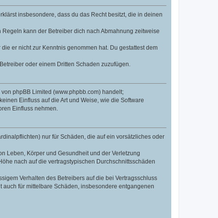
erklärst insbesondere, dass du das Recht besitzt, die in deinen
n Regeln kann der Betreiber dich nach Abmahnung zeitweise
er die er nicht zur Kenntnis genommen hat. Du gestattest dem
 Betreiber oder einem Dritten Schaden zuzufügen.
re von phpBB Limited (www.phpbb.com) handelt;
inen Einfluss auf die Art und Weise, wie die Software
oren Einfluss nehmen.
inalpflichten) nur für Schäden, die auf ein vorsätzliches oder
von Leben, Körper und Gesundheit und der Verletzung
r Höhe nach auf die vertragstypischen Durchschnittsschäden
sigem Verhalten des Betreibers auf die bei Vertragsschluss
lt auch für mittelbare Schäden, insbesondere entgangenen