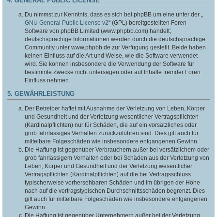
4. GENERAL PUBLIC LICENSE
Du nimmst zur Kenntnis, dass es sich bei phpBB um eine unter der „
GNU General Public License v2
“ (GPL) bereitgestellten Foren-
Software von phpBB Limited (www.phpbb.com) handelt;
deutschsprachige Informationen werden durch die deutschsprachige
Community unter www.phpbb.de zur Verfügung gestellt. Beide haben
keinen Einfluss auf die Art und Weise, wie die Software verwendet
wird. Sie können insbesondere die Verwendung der Software für
bestimmte Zwecke nicht untersagen oder auf Inhalte fremder Foren
Einfluss nehmen.
5. GEWÄHRLEISTUNG
Der Betreiber haftet mit Ausnahme der Verletzung von Leben, Körper
und Gesundheit und der Verletzung wesentlicher Vertragspflichten
(Kardinalpflichten) nur für Schäden, die auf ein vorsätzliches oder
grob fahrlässiges Verhalten zurückzuführen sind. Dies gilt auch für
mittelbare Folgeschäden wie insbesondere entgangenen Gewinn.
Die Haftung ist gegenüber Verbrauchern außer bei vorsätzlichem oder
grob fahrlässigem Verhalten oder bei Schäden aus der Verletzung von
Leben, Körper und Gesundheit und der Verletzung wesentlicher
Vertragspflichten (Kardinalpflichten) auf die bei Vertragsschluss
typischerweise vorhersehbaren Schäden und im übrigen der Höhe
nach auf die vertragstypischen Durchschnittsschäden begrenzt. Dies
gilt auch für mittelbare Folgeschäden wie insbesondere entgangenen
Gewinn.
Die Haftung ist gegenüber Unternehmern außer bei der Verletzung