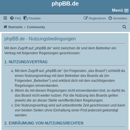
phpBB.de
Menü
FAQ
Pastebin
Registrieren
Anmelden
S
Startseite
Community
u
phpBB.de - Nutzungsbedingungen
c
h
Mit dem Zugriff auf „phpBB.de“ wird zwischen dir und dem Betreiber ein
Vertrag mit folgenden Regelungen geschlossen:
e
1. NUTZUNGSVERTRAG
Mit dem Zugriff auf „phpBB.de“ (im Folgenden „das Board“) schließt du
einen Nutzungsvertrag mit dem Betreiber des Boards ab (im
Folgenden „Betreiber“) und erklärst dich mit den nachfolgenden
Regelungen einverstanden.
Wenn du mit diesen Regelungen nicht einverstanden bist, so darfst du
das Board nicht weiter nutzen. Für die Nutzung des Boards gelten
jeweils die an dieser Stelle veröffentlichten Regelungen.
Der Nutzungsvertrag wird auf unbestimmte Zeit geschlossen und kann
von beiden Seiten ohne Einhaltung einer Frist jederzeit gekündigt
werden.
2. EINRÄUMUNG VON NUTZUNGSRECHTEN