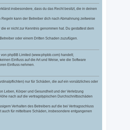
erklärst insbesondere, dass du das Recht besitzt, die in deinen
n Regeln kann der Betreiber dich nach Abmahnung zeitweise
er die er nicht zur Kenntnis genommen hat. Du gestattest dem
 Betreiber oder einem Dritten Schaden zuzufügen.
re von phpBB Limited (www.phpbb.com) handelt;
inen Einfluss auf die Art und Weise, wie die Software
oren Einfluss nehmen.
inalpflichten) nur für Schäden, die auf ein vorsätzliches oder
von Leben, Körper und Gesundheit und der Verletzung
r Höhe nach auf die vertragstypischen Durchschnittsschäden
sigem Verhalten des Betreibers auf die bei Vertragsschluss
lt auch für mittelbare Schäden, insbesondere entgangenen