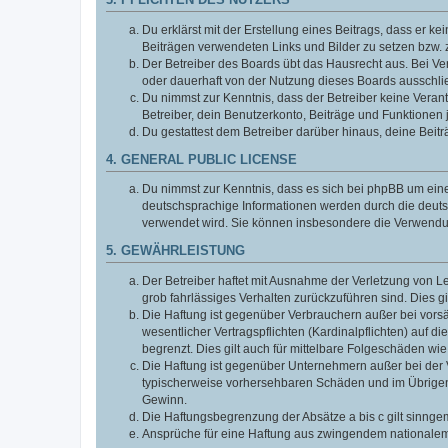
3. PFLICHTEN DES NUTZERS
Du erklärst mit der Erstellung eines Beitrags, dass er ke
Beiträgen verwendeten Links und Bilder zu setzen bzw.
Der Betreiber des Boards übt das Hausrecht aus. Bei V
oder dauerhaft von der Nutzung dieses Boards ausschlie
Du nimmst zur Kenntnis, dass der Betreiber keine Verantw
Betreiber, dein Benutzerkonto, Beiträge und Funktionen 
Du gestattest dem Betreiber darüber hinaus, deine Beit
4. GENERAL PUBLIC LICENSE
Du nimmst zur Kenntnis, dass es sich bei phpBB um eine
deutschsprachige Informationen werden durch die deuts
verwendet wird. Sie können insbesondere die Verwendun
5. GEWÄHRLEISTUNG
Der Betreiber haftet mit Ausnahme der Verletzung von Le
grob fahrlässiges Verhalten zurückzuführen sind. Dies 
Die Haftung ist gegenüber Verbrauchern außer bei vors
wesentlicher Vertragspflichten (Kardinalpflichten) auf
begrenzt. Dies gilt auch für mittelbare Folgeschäden 
Die Haftung ist gegenüber Unternehmern außer bei der V
typischerweise vorhersehbaren Schäden und im Übrigen 
Gewinn.
Die Haftungsbegrenzung der Absätze a bis c gilt sinnge
Ansprüche für eine Haftung aus zwingendem nationalem