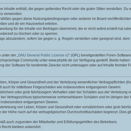
ine Inhalte enthält, die gegen geltendes Recht oder die guten Sitten verstoßen. Du 
 zu verwenden.
erstößen gegen diese Nutzungsbedingungen oder anderer im Board veröffentlichte
ßen und dir ein Hausverbot erteilen.
ortung für die Inhalte von Beiträgen übernimmt, die er nicht selbst erstellt hat od
jederzeit zu löschen oder zu sperren.
räge abzuändern, sofern sie gegen o. g. Regeln verstoßen oder geeignet sind, dem
 unter der „
GNU General Public License v2
“ (GPL) bereitgestellten Foren-Softwa
chsprachige Community unter www.phpbb.de zur Verfügung gestellt. Beide haben ke
g der Software für bestimmte Zwecke nicht untersagen oder auf Inhalte fremder F
ben, Körper und Gesundheit und der Verletzung wesentlicher Vertragspflichten (Kard
gilt auch für mittelbare Folgeschäden wie insbesondere entgangenen Gewinn.
ätzlichem oder grob fahrlässigem Verhalten oder bei Schäden aus der Verletzung 
 die bei Vertragsschluss typischerweise vorhersehbaren Schäden und im übrigen de
wie insbesondere entgangenen Gewinn.
erletzung von Leben, Körper und Gesundheit oder vorsätzlichem oder grob fahrläs
der Höhe nach auf die vertragstypischen Durchschnittsschäden begrenzt. Dies gi
mäß auch zugunsten der Mitarbeiter und Erfüllungsgehilfen des Betreibers.
 Recht bleiben unberührt.