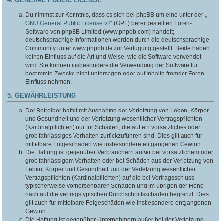
4. GENERAL PUBLIC LICENSE
Du nimmst zur Kenntnis, dass es sich bei phpBB um eine unter der „
GNU General Public License v2
“ (GPL) bereitgestellten Foren-
Software von phpBB Limited (www.phpbb.com) handelt;
deutschsprachige Informationen werden durch die deutschsprachige
Community unter www.phpbb.de zur Verfügung gestellt. Beide haben
keinen Einfluss auf die Art und Weise, wie die Software verwendet
wird. Sie können insbesondere die Verwendung der Software für
bestimmte Zwecke nicht untersagen oder auf Inhalte fremder Foren
Einfluss nehmen.
5. GEWÄHRLEISTUNG
Der Betreiber haftet mit Ausnahme der Verletzung von Leben, Körper
und Gesundheit und der Verletzung wesentlicher Vertragspflichten
(Kardinalpflichten) nur für Schäden, die auf ein vorsätzliches oder
grob fahrlässiges Verhalten zurückzuführen sind. Dies gilt auch für
mittelbare Folgeschäden wie insbesondere entgangenen Gewinn.
Die Haftung ist gegenüber Verbrauchern außer bei vorsätzlichem oder
grob fahrlässigem Verhalten oder bei Schäden aus der Verletzung von
Leben, Körper und Gesundheit und der Verletzung wesentlicher
Vertragspflichten (Kardinalpflichten) auf die bei Vertragsschluss
typischerweise vorhersehbaren Schäden und im übrigen der Höhe
nach auf die vertragstypischen Durchschnittsschäden begrenzt. Dies
gilt auch für mittelbare Folgeschäden wie insbesondere entgangenen
Gewinn.
Die Haftung ist gegenüber Unternehmern außer bei der Verletzung