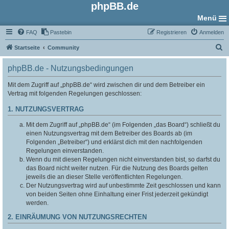
phpBB.de
Menü
FAQ
Pastebin
Registrieren
Anmelden
S
Startseite
Community
u
phpBB.de - Nutzungsbedingungen
c
h
Mit dem Zugriff auf „phpBB.de“ wird zwischen dir und dem Betreiber ein
Vertrag mit folgenden Regelungen geschlossen:
e
1. NUTZUNGSVERTRAG
Mit dem Zugriff auf „phpBB.de“ (im Folgenden „das Board“) schließt du
einen Nutzungsvertrag mit dem Betreiber des Boards ab (im
Folgenden „Betreiber“) und erklärst dich mit den nachfolgenden
Regelungen einverstanden.
Wenn du mit diesen Regelungen nicht einverstanden bist, so darfst du
das Board nicht weiter nutzen. Für die Nutzung des Boards gelten
jeweils die an dieser Stelle veröffentlichten Regelungen.
Der Nutzungsvertrag wird auf unbestimmte Zeit geschlossen und kann
von beiden Seiten ohne Einhaltung einer Frist jederzeit gekündigt
werden.
2. EINRÄUMUNG VON NUTZUNGSRECHTEN