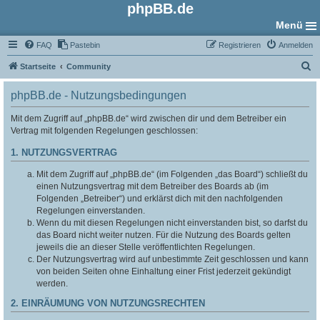
phpBB.de
Menü
FAQ
Pastebin
Registrieren
Anmelden
S
Startseite
Community
u
phpBB.de - Nutzungsbedingungen
c
h
Mit dem Zugriff auf „phpBB.de“ wird zwischen dir und dem Betreiber ein
Vertrag mit folgenden Regelungen geschlossen:
e
1. NUTZUNGSVERTRAG
Mit dem Zugriff auf „phpBB.de“ (im Folgenden „das Board“) schließt du
einen Nutzungsvertrag mit dem Betreiber des Boards ab (im
Folgenden „Betreiber“) und erklärst dich mit den nachfolgenden
Regelungen einverstanden.
Wenn du mit diesen Regelungen nicht einverstanden bist, so darfst du
das Board nicht weiter nutzen. Für die Nutzung des Boards gelten
jeweils die an dieser Stelle veröffentlichten Regelungen.
Der Nutzungsvertrag wird auf unbestimmte Zeit geschlossen und kann
von beiden Seiten ohne Einhaltung einer Frist jederzeit gekündigt
werden.
2. EINRÄUMUNG VON NUTZUNGSRECHTEN