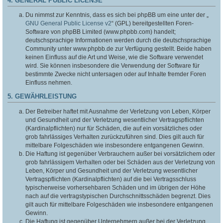
4. GENERAL PUBLIC LICENSE
Du nimmst zur Kenntnis, dass es sich bei phpBB um eine unter der „
GNU General Public License v2
“ (GPL) bereitgestellten Foren-
Software von phpBB Limited (www.phpbb.com) handelt;
deutschsprachige Informationen werden durch die deutschsprachige
Community unter www.phpbb.de zur Verfügung gestellt. Beide haben
keinen Einfluss auf die Art und Weise, wie die Software verwendet
wird. Sie können insbesondere die Verwendung der Software für
bestimmte Zwecke nicht untersagen oder auf Inhalte fremder Foren
Einfluss nehmen.
5. GEWÄHRLEISTUNG
Der Betreiber haftet mit Ausnahme der Verletzung von Leben, Körper
und Gesundheit und der Verletzung wesentlicher Vertragspflichten
(Kardinalpflichten) nur für Schäden, die auf ein vorsätzliches oder
grob fahrlässiges Verhalten zurückzuführen sind. Dies gilt auch für
mittelbare Folgeschäden wie insbesondere entgangenen Gewinn.
Die Haftung ist gegenüber Verbrauchern außer bei vorsätzlichem oder
grob fahrlässigem Verhalten oder bei Schäden aus der Verletzung von
Leben, Körper und Gesundheit und der Verletzung wesentlicher
Vertragspflichten (Kardinalpflichten) auf die bei Vertragsschluss
typischerweise vorhersehbaren Schäden und im übrigen der Höhe
nach auf die vertragstypischen Durchschnittsschäden begrenzt. Dies
gilt auch für mittelbare Folgeschäden wie insbesondere entgangenen
Gewinn.
Die Haftung ist gegenüber Unternehmern außer bei der Verletzung