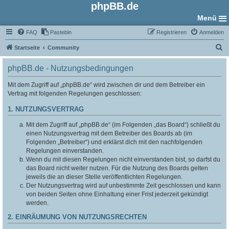
phpBB.de
Menü
FAQ
Pastebin
Registrieren
Anmelden
S
Startseite
Community
u
phpBB.de - Nutzungsbedingungen
c
h
Mit dem Zugriff auf „phpBB.de“ wird zwischen dir und dem Betreiber ein
Vertrag mit folgenden Regelungen geschlossen:
e
1. NUTZUNGSVERTRAG
Mit dem Zugriff auf „phpBB.de“ (im Folgenden „das Board“) schließt du
einen Nutzungsvertrag mit dem Betreiber des Boards ab (im
Folgenden „Betreiber“) und erklärst dich mit den nachfolgenden
Regelungen einverstanden.
Wenn du mit diesen Regelungen nicht einverstanden bist, so darfst du
das Board nicht weiter nutzen. Für die Nutzung des Boards gelten
jeweils die an dieser Stelle veröffentlichten Regelungen.
Der Nutzungsvertrag wird auf unbestimmte Zeit geschlossen und kann
von beiden Seiten ohne Einhaltung einer Frist jederzeit gekündigt
werden.
2. EINRÄUMUNG VON NUTZUNGSRECHTEN