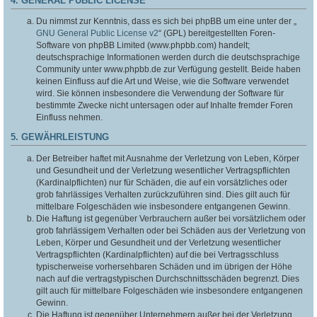
4. GENERAL PUBLIC LICENSE
Du nimmst zur Kenntnis, dass es sich bei phpBB um eine unter der „
GNU General Public License v2
“ (GPL) bereitgestellten Foren-
Software von phpBB Limited (www.phpbb.com) handelt;
deutschsprachige Informationen werden durch die deutschsprachige
Community unter www.phpbb.de zur Verfügung gestellt. Beide haben
keinen Einfluss auf die Art und Weise, wie die Software verwendet
wird. Sie können insbesondere die Verwendung der Software für
bestimmte Zwecke nicht untersagen oder auf Inhalte fremder Foren
Einfluss nehmen.
5. GEWÄHRLEISTUNG
Der Betreiber haftet mit Ausnahme der Verletzung von Leben, Körper
und Gesundheit und der Verletzung wesentlicher Vertragspflichten
(Kardinalpflichten) nur für Schäden, die auf ein vorsätzliches oder
grob fahrlässiges Verhalten zurückzuführen sind. Dies gilt auch für
mittelbare Folgeschäden wie insbesondere entgangenen Gewinn.
Die Haftung ist gegenüber Verbrauchern außer bei vorsätzlichem oder
grob fahrlässigem Verhalten oder bei Schäden aus der Verletzung von
Leben, Körper und Gesundheit und der Verletzung wesentlicher
Vertragspflichten (Kardinalpflichten) auf die bei Vertragsschluss
typischerweise vorhersehbaren Schäden und im übrigen der Höhe
nach auf die vertragstypischen Durchschnittsschäden begrenzt. Dies
gilt auch für mittelbare Folgeschäden wie insbesondere entgangenen
Gewinn.
Die Haftung ist gegenüber Unternehmern außer bei der Verletzung