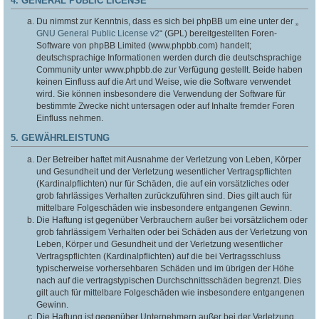
4. GENERAL PUBLIC LICENSE
Du nimmst zur Kenntnis, dass es sich bei phpBB um eine unter der „
GNU General Public License v2
“ (GPL) bereitgestellten Foren-
Software von phpBB Limited (www.phpbb.com) handelt;
deutschsprachige Informationen werden durch die deutschsprachige
Community unter www.phpbb.de zur Verfügung gestellt. Beide haben
keinen Einfluss auf die Art und Weise, wie die Software verwendet
wird. Sie können insbesondere die Verwendung der Software für
bestimmte Zwecke nicht untersagen oder auf Inhalte fremder Foren
Einfluss nehmen.
5. GEWÄHRLEISTUNG
Der Betreiber haftet mit Ausnahme der Verletzung von Leben, Körper
und Gesundheit und der Verletzung wesentlicher Vertragspflichten
(Kardinalpflichten) nur für Schäden, die auf ein vorsätzliches oder
grob fahrlässiges Verhalten zurückzuführen sind. Dies gilt auch für
mittelbare Folgeschäden wie insbesondere entgangenen Gewinn.
Die Haftung ist gegenüber Verbrauchern außer bei vorsätzlichem oder
grob fahrlässigem Verhalten oder bei Schäden aus der Verletzung von
Leben, Körper und Gesundheit und der Verletzung wesentlicher
Vertragspflichten (Kardinalpflichten) auf die bei Vertragsschluss
typischerweise vorhersehbaren Schäden und im übrigen der Höhe
nach auf die vertragstypischen Durchschnittsschäden begrenzt. Dies
gilt auch für mittelbare Folgeschäden wie insbesondere entgangenen
Gewinn.
Die Haftung ist gegenüber Unternehmern außer bei der Verletzung