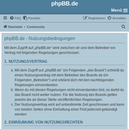
phpBB.de
Menü
FAQ
Pastebin
Registrieren
Anmelden
S
Startseite
Community
u
phpBB.de - Nutzungsbedingungen
c
h
Mit dem Zugriff auf „phpBB.de“ wird zwischen dir und dem Betreiber ein
Vertrag mit folgenden Regelungen geschlossen:
e
1. NUTZUNGSVERTRAG
Mit dem Zugriff auf „phpBB.de“ (im Folgenden „das Board“) schließt du
einen Nutzungsvertrag mit dem Betreiber des Boards ab (im
Folgenden „Betreiber“) und erklärst dich mit den nachfolgenden
Regelungen einverstanden.
Wenn du mit diesen Regelungen nicht einverstanden bist, so darfst du
das Board nicht weiter nutzen. Für die Nutzung des Boards gelten
jeweils die an dieser Stelle veröffentlichten Regelungen.
Der Nutzungsvertrag wird auf unbestimmte Zeit geschlossen und kann
von beiden Seiten ohne Einhaltung einer Frist jederzeit gekündigt
werden.
2. EINRÄUMUNG VON NUTZUNGSRECHTEN