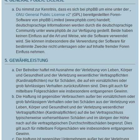
4. GENERAL PUBLIC LICENSE
Du nimmst zur Kenntnis, dass es sich bei phpBB um eine unter der „
GNU General Public License v2
“ (GPL) bereitgestellten Foren-
Software von phpBB Limited (www.phpbb.com) handelt;
deutschsprachige Informationen werden durch die deutschsprachige
Community unter www.phpbb.de zur Verfügung gestellt. Beide haben
keinen Einfluss auf die Art und Weise, wie die Software verwendet
wird. Sie können insbesondere die Verwendung der Software für
bestimmte Zwecke nicht untersagen oder auf Inhalte fremder Foren
Einfluss nehmen.
5. GEWÄHRLEISTUNG
Der Betreiber haftet mit Ausnahme der Verletzung von Leben, Körper
und Gesundheit und der Verletzung wesentlicher Vertragspflichten
(Kardinalpflichten) nur für Schäden, die auf ein vorsätzliches oder
grob fahrlässiges Verhalten zurückzuführen sind. Dies gilt auch für
mittelbare Folgeschäden wie insbesondere entgangenen Gewinn.
Die Haftung ist gegenüber Verbrauchern außer bei vorsätzlichem oder
grob fahrlässigem Verhalten oder bei Schäden aus der Verletzung von
Leben, Körper und Gesundheit und der Verletzung wesentlicher
Vertragspflichten (Kardinalpflichten) auf die bei Vertragsschluss
typischerweise vorhersehbaren Schäden und im übrigen der Höhe
nach auf die vertragstypischen Durchschnittsschäden begrenzt. Dies
gilt auch für mittelbare Folgeschäden wie insbesondere entgangenen
Gewinn.
Die Haftung ist gegenüber Unternehmern außer bei der Verletzung