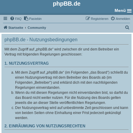
phpBB.de
Menü
FAQ
Pastebin
Registrieren
Anmelden
S
Startseite
Community
u
phpBB.de - Nutzungsbedingungen
c
h
Mit dem Zugriff auf „phpBB.de“ wird zwischen dir und dem Betreiber ein
Vertrag mit folgenden Regelungen geschlossen:
e
1. NUTZUNGSVERTRAG
Mit dem Zugriff auf „phpBB.de“ (im Folgenden „das Board“) schließt du
einen Nutzungsvertrag mit dem Betreiber des Boards ab (im
Folgenden „Betreiber“) und erklärst dich mit den nachfolgenden
Regelungen einverstanden.
Wenn du mit diesen Regelungen nicht einverstanden bist, so darfst du
das Board nicht weiter nutzen. Für die Nutzung des Boards gelten
jeweils die an dieser Stelle veröffentlichten Regelungen.
Der Nutzungsvertrag wird auf unbestimmte Zeit geschlossen und kann
von beiden Seiten ohne Einhaltung einer Frist jederzeit gekündigt
werden.
2. EINRÄUMUNG VON NUTZUNGSRECHTEN