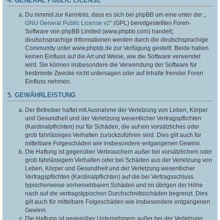
4. GENERAL PUBLIC LICENSE
Du nimmst zur Kenntnis, dass es sich bei phpBB um eine unter der „
GNU General Public License v2
“ (GPL) bereitgestellten Foren-
Software von phpBB Limited (www.phpbb.com) handelt;
deutschsprachige Informationen werden durch die deutschsprachige
Community unter www.phpbb.de zur Verfügung gestellt. Beide haben
keinen Einfluss auf die Art und Weise, wie die Software verwendet
wird. Sie können insbesondere die Verwendung der Software für
bestimmte Zwecke nicht untersagen oder auf Inhalte fremder Foren
Einfluss nehmen.
5. GEWÄHRLEISTUNG
Der Betreiber haftet mit Ausnahme der Verletzung von Leben, Körper
und Gesundheit und der Verletzung wesentlicher Vertragspflichten
(Kardinalpflichten) nur für Schäden, die auf ein vorsätzliches oder
grob fahrlässiges Verhalten zurückzuführen sind. Dies gilt auch für
mittelbare Folgeschäden wie insbesondere entgangenen Gewinn.
Die Haftung ist gegenüber Verbrauchern außer bei vorsätzlichem oder
grob fahrlässigem Verhalten oder bei Schäden aus der Verletzung von
Leben, Körper und Gesundheit und der Verletzung wesentlicher
Vertragspflichten (Kardinalpflichten) auf die bei Vertragsschluss
typischerweise vorhersehbaren Schäden und im übrigen der Höhe
nach auf die vertragstypischen Durchschnittsschäden begrenzt. Dies
gilt auch für mittelbare Folgeschäden wie insbesondere entgangenen
Gewinn.
Die Haftung ist gegenüber Unternehmern außer bei der Verletzung