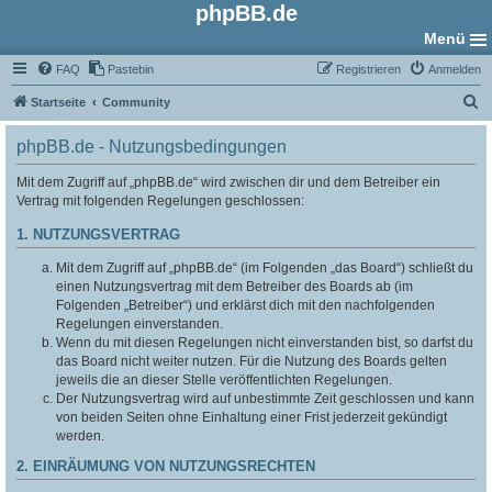
phpBB.de
Menü
FAQ
Pastebin
Registrieren
Anmelden
S
Startseite
Community
u
phpBB.de - Nutzungsbedingungen
c
h
Mit dem Zugriff auf „phpBB.de“ wird zwischen dir und dem Betreiber ein
Vertrag mit folgenden Regelungen geschlossen:
e
1. NUTZUNGSVERTRAG
Mit dem Zugriff auf „phpBB.de“ (im Folgenden „das Board“) schließt du
einen Nutzungsvertrag mit dem Betreiber des Boards ab (im
Folgenden „Betreiber“) und erklärst dich mit den nachfolgenden
Regelungen einverstanden.
Wenn du mit diesen Regelungen nicht einverstanden bist, so darfst du
das Board nicht weiter nutzen. Für die Nutzung des Boards gelten
jeweils die an dieser Stelle veröffentlichten Regelungen.
Der Nutzungsvertrag wird auf unbestimmte Zeit geschlossen und kann
von beiden Seiten ohne Einhaltung einer Frist jederzeit gekündigt
werden.
2. EINRÄUMUNG VON NUTZUNGSRECHTEN