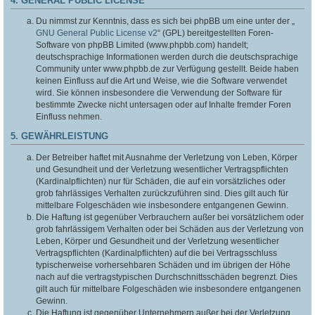
4. GENERAL PUBLIC LICENSE
Du nimmst zur Kenntnis, dass es sich bei phpBB um eine unter der „
GNU General Public License v2
“ (GPL) bereitgestellten Foren-
Software von phpBB Limited (www.phpbb.com) handelt;
deutschsprachige Informationen werden durch die deutschsprachige
Community unter www.phpbb.de zur Verfügung gestellt. Beide haben
keinen Einfluss auf die Art und Weise, wie die Software verwendet
wird. Sie können insbesondere die Verwendung der Software für
bestimmte Zwecke nicht untersagen oder auf Inhalte fremder Foren
Einfluss nehmen.
5. GEWÄHRLEISTUNG
Der Betreiber haftet mit Ausnahme der Verletzung von Leben, Körper
und Gesundheit und der Verletzung wesentlicher Vertragspflichten
(Kardinalpflichten) nur für Schäden, die auf ein vorsätzliches oder
grob fahrlässiges Verhalten zurückzuführen sind. Dies gilt auch für
mittelbare Folgeschäden wie insbesondere entgangenen Gewinn.
Die Haftung ist gegenüber Verbrauchern außer bei vorsätzlichem oder
grob fahrlässigem Verhalten oder bei Schäden aus der Verletzung von
Leben, Körper und Gesundheit und der Verletzung wesentlicher
Vertragspflichten (Kardinalpflichten) auf die bei Vertragsschluss
typischerweise vorhersehbaren Schäden und im übrigen der Höhe
nach auf die vertragstypischen Durchschnittsschäden begrenzt. Dies
gilt auch für mittelbare Folgeschäden wie insbesondere entgangenen
Gewinn.
Die Haftung ist gegenüber Unternehmern außer bei der Verletzung