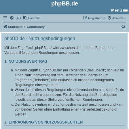
phpBB.de
Menü
FAQ
Pastebin
Registrieren
Anmelden
S
Startseite
Community
u
phpBB.de - Nutzungsbedingungen
c
h
Mit dem Zugriff auf „phpBB.de“ wird zwischen dir und dem Betreiber ein
Vertrag mit folgenden Regelungen geschlossen:
e
1. NUTZUNGSVERTRAG
Mit dem Zugriff auf „phpBB.de“ (im Folgenden „das Board“) schließt du
einen Nutzungsvertrag mit dem Betreiber des Boards ab (im
Folgenden „Betreiber“) und erklärst dich mit den nachfolgenden
Regelungen einverstanden.
Wenn du mit diesen Regelungen nicht einverstanden bist, so darfst du
das Board nicht weiter nutzen. Für die Nutzung des Boards gelten
jeweils die an dieser Stelle veröffentlichten Regelungen.
Der Nutzungsvertrag wird auf unbestimmte Zeit geschlossen und kann
von beiden Seiten ohne Einhaltung einer Frist jederzeit gekündigt
werden.
2. EINRÄUMUNG VON NUTZUNGSRECHTEN