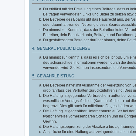
3. PFLICHTEN DES NUTZERS
Du erklärst mit der Erstellung eines Beitrags, dass er ke
Beiträgen verwendeten Links und Bilder zu setzen bzw.
Der Betreiber des Boards übt das Hausrecht aus. Bei V
oder dauerhaft von der Nutzung dieses Boards ausschlie
Du nimmst zur Kenntnis, dass der Betreiber keine Verantw
Betreiber, dein Benutzerkonto, Beiträge und Funktionen 
Du gestattest dem Betreiber darüber hinaus, deine Beit
4. GENERAL PUBLIC LICENSE
Du nimmst zur Kenntnis, dass es sich bei phpBB um eine
deutschsprachige Informationen werden durch die deuts
verwendet wird. Sie können insbesondere die Verwendun
5. GEWÄHRLEISTUNG
Der Betreiber haftet mit Ausnahme der Verletzung von Le
grob fahrlässiges Verhalten zurückzuführen sind. Dies 
Die Haftung ist gegenüber Verbrauchern außer bei vors
wesentlicher Vertragspflichten (Kardinalpflichten) auf
begrenzt. Dies gilt auch für mittelbare Folgeschäden 
Die Haftung ist gegenüber Unternehmern außer bei der V
typischerweise vorhersehbaren Schäden und im Übrigen 
Gewinn.
Die Haftungsbegrenzung der Absätze a bis c gilt sinnge
Ansprüche für eine Haftung aus zwingendem nationalem