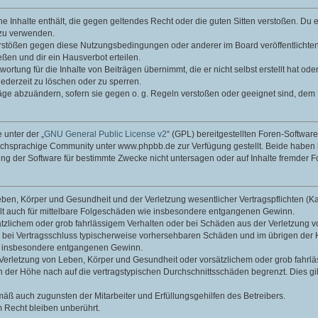
ine Inhalte enthält, die gegen geltendes Recht oder die guten Sitten verstoßen. Du 
 zu verwenden.
erstößen gegen diese Nutzungsbedingungen oder anderer im Board veröffentlichte
ßen und dir ein Hausverbot erteilen.
ortung für die Inhalte von Beiträgen übernimmt, die er nicht selbst erstellt hat od
jederzeit zu löschen oder zu sperren.
räge abzuändern, sofern sie gegen o. g. Regeln verstoßen oder geeignet sind, dem
 unter der „
GNU General Public License v2
“ (GPL) bereitgestellten Foren-Softwa
chsprachige Community unter www.phpbb.de zur Verfügung gestellt. Beide haben ke
g der Software für bestimmte Zwecke nicht untersagen oder auf Inhalte fremder F
ben, Körper und Gesundheit und der Verletzung wesentlicher Vertragspflichten (Kard
gilt auch für mittelbare Folgeschäden wie insbesondere entgangenen Gewinn.
ätzlichem oder grob fahrlässigem Verhalten oder bei Schäden aus der Verletzung 
 die bei Vertragsschluss typischerweise vorhersehbaren Schäden und im übrigen de
wie insbesondere entgangenen Gewinn.
erletzung von Leben, Körper und Gesundheit oder vorsätzlichem oder grob fahrläs
der Höhe nach auf die vertragstypischen Durchschnittsschäden begrenzt. Dies gi
mäß auch zugunsten der Mitarbeiter und Erfüllungsgehilfen des Betreibers.
 Recht bleiben unberührt.