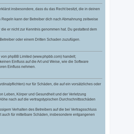
erklärst insbesondere, dass du das Recht besitzt, die in deinen
n Regeln kann der Betreiber dich nach Abmahnung zeitweise
er die er nicht zur Kenntnis genommen hat. Du gestattest dem
 Betreiber oder einem Dritten Schaden zuzufügen.
re von phpBB Limited (www.phpbb.com) handelt;
inen Einfluss auf die Art und Weise, wie die Software
oren Einfluss nehmen.
inalpflichten) nur für Schäden, die auf ein vorsätzliches oder
von Leben, Körper und Gesundheit und der Verletzung
r Höhe nach auf die vertragstypischen Durchschnittsschäden
sigem Verhalten des Betreibers auf die bei Vertragsschluss
lt auch für mittelbare Schäden, insbesondere entgangenen