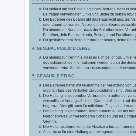
3. PFLICHTEN DES NUTZERS
Du erklärst mit der Erstellung eines Beitrags, dass er ke
Beiträgen verwendeten Links und Bilder zu setzen bzw.
Der Betreiber des Boards übt das Hausrecht aus. Bei V
oder dauerhaft von der Nutzung dieses Boards ausschlie
Du nimmst zur Kenntnis, dass der Betreiber keine Verantw
Betreiber, dein Benutzerkonto, Beiträge und Funktionen 
Du gestattest dem Betreiber darüber hinaus, deine Beit
4. GENERAL PUBLIC LICENSE
Du nimmst zur Kenntnis, dass es sich bei phpBB um eine
deutschsprachige Informationen werden durch die deuts
verwendet wird. Sie können insbesondere die Verwendun
5. GEWÄHRLEISTUNG
Der Betreiber haftet mit Ausnahme der Verletzung von Le
grob fahrlässiges Verhalten zurückzuführen sind. Dies 
Die Haftung ist gegenüber Verbrauchern außer bei vors
wesentlicher Vertragspflichten (Kardinalpflichten) auf
begrenzt. Dies gilt auch für mittelbare Folgeschäden 
Die Haftung ist gegenüber Unternehmern außer bei der V
typischerweise vorhersehbaren Schäden und im Übrigen 
Gewinn.
Die Haftungsbegrenzung der Absätze a bis c gilt sinnge
Ansprüche für eine Haftung aus zwingendem nationalem