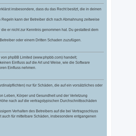
erklärst insbesondere, dass du das Recht besitzt, die in deinen
n Regeln kann der Betreiber dich nach Abmahnung zeitweise
er die er nicht zur Kenntnis genommen hat. Du gestattest dem
 Betreiber oder einem Dritten Schaden zuzufügen.
re von phpBB Limited (www.phpbb.com) handelt;
inen Einfluss auf die Art und Weise, wie die Software
oren Einfluss nehmen.
inalpflichten) nur für Schäden, die auf ein vorsätzliches oder
von Leben, Körper und Gesundheit und der Verletzung
r Höhe nach auf die vertragstypischen Durchschnittsschäden
sigem Verhalten des Betreibers auf die bei Vertragsschluss
lt auch für mittelbare Schäden, insbesondere entgangenen