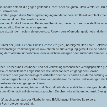
ine Inhalte enthält, die gegen geltendes Recht oder die guten Sitten verstoßen. Du 
 zu verwenden.
erstößen gegen diese Nutzungsbedingungen oder anderer im Board veröffentlichte
ßen und dir ein Hausverbot erteilen.
ortung für die Inhalte von Beiträgen übernimmt, die er nicht selbst erstellt hat od
jederzeit zu löschen oder zu sperren.
räge abzuändern, sofern sie gegen o. g. Regeln verstoßen oder geeignet sind, dem
 unter der „
GNU General Public License v2
“ (GPL) bereitgestellten Foren-Softwa
chsprachige Community unter www.phpbb.de zur Verfügung gestellt. Beide haben ke
g der Software für bestimmte Zwecke nicht untersagen oder auf Inhalte fremder F
ben, Körper und Gesundheit und der Verletzung wesentlicher Vertragspflichten (Kard
gilt auch für mittelbare Folgeschäden wie insbesondere entgangenen Gewinn.
ätzlichem oder grob fahrlässigem Verhalten oder bei Schäden aus der Verletzung 
 die bei Vertragsschluss typischerweise vorhersehbaren Schäden und im übrigen de
wie insbesondere entgangenen Gewinn.
erletzung von Leben, Körper und Gesundheit oder vorsätzlichem oder grob fahrläs
der Höhe nach auf die vertragstypischen Durchschnittsschäden begrenzt. Dies gi
mäß auch zugunsten der Mitarbeiter und Erfüllungsgehilfen des Betreibers.
 Recht bleiben unberührt.