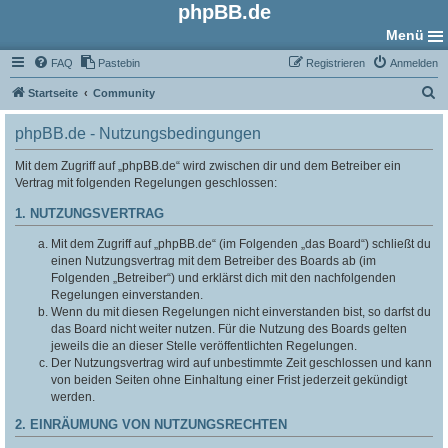
phpBB.de
Menü
FAQ
Pastebin
Registrieren
Anmelden
S
Startseite
Community
u
phpBB.de - Nutzungsbedingungen
c
h
Mit dem Zugriff auf „phpBB.de“ wird zwischen dir und dem Betreiber ein
Vertrag mit folgenden Regelungen geschlossen:
e
1. NUTZUNGSVERTRAG
Mit dem Zugriff auf „phpBB.de“ (im Folgenden „das Board“) schließt du
einen Nutzungsvertrag mit dem Betreiber des Boards ab (im
Folgenden „Betreiber“) und erklärst dich mit den nachfolgenden
Regelungen einverstanden.
Wenn du mit diesen Regelungen nicht einverstanden bist, so darfst du
das Board nicht weiter nutzen. Für die Nutzung des Boards gelten
jeweils die an dieser Stelle veröffentlichten Regelungen.
Der Nutzungsvertrag wird auf unbestimmte Zeit geschlossen und kann
von beiden Seiten ohne Einhaltung einer Frist jederzeit gekündigt
werden.
2. EINRÄUMUNG VON NUTZUNGSRECHTEN