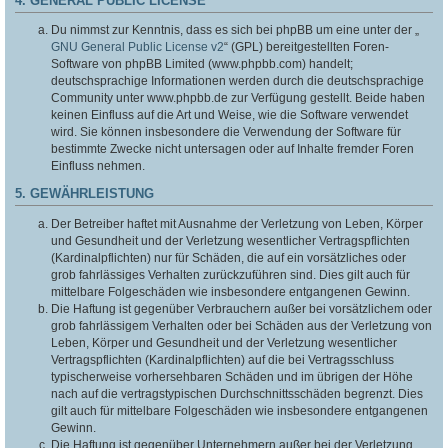
4. GENERAL PUBLIC LICENSE
Du nimmst zur Kenntnis, dass es sich bei phpBB um eine unter der „
GNU General Public License v2
“ (GPL) bereitgestellten Foren-
Software von phpBB Limited (www.phpbb.com) handelt;
deutschsprachige Informationen werden durch die deutschsprachige
Community unter www.phpbb.de zur Verfügung gestellt. Beide haben
keinen Einfluss auf die Art und Weise, wie die Software verwendet
wird. Sie können insbesondere die Verwendung der Software für
bestimmte Zwecke nicht untersagen oder auf Inhalte fremder Foren
Einfluss nehmen.
5. GEWÄHRLEISTUNG
Der Betreiber haftet mit Ausnahme der Verletzung von Leben, Körper
und Gesundheit und der Verletzung wesentlicher Vertragspflichten
(Kardinalpflichten) nur für Schäden, die auf ein vorsätzliches oder
grob fahrlässiges Verhalten zurückzuführen sind. Dies gilt auch für
mittelbare Folgeschäden wie insbesondere entgangenen Gewinn.
Die Haftung ist gegenüber Verbrauchern außer bei vorsätzlichem oder
grob fahrlässigem Verhalten oder bei Schäden aus der Verletzung von
Leben, Körper und Gesundheit und der Verletzung wesentlicher
Vertragspflichten (Kardinalpflichten) auf die bei Vertragsschluss
typischerweise vorhersehbaren Schäden und im übrigen der Höhe
nach auf die vertragstypischen Durchschnittsschäden begrenzt. Dies
gilt auch für mittelbare Folgeschäden wie insbesondere entgangenen
Gewinn.
Die Haftung ist gegenüber Unternehmern außer bei der Verletzung