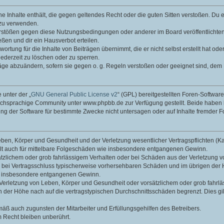
ine Inhalte enthält, die gegen geltendes Recht oder die guten Sitten verstoßen. Du 
 zu verwenden.
erstößen gegen diese Nutzungsbedingungen oder anderer im Board veröffentlichte
ßen und dir ein Hausverbot erteilen.
ortung für die Inhalte von Beiträgen übernimmt, die er nicht selbst erstellt hat od
jederzeit zu löschen oder zu sperren.
räge abzuändern, sofern sie gegen o. g. Regeln verstoßen oder geeignet sind, dem
 unter der „
GNU General Public License v2
“ (GPL) bereitgestellten Foren-Softwa
chsprachige Community unter www.phpbb.de zur Verfügung gestellt. Beide haben ke
g der Software für bestimmte Zwecke nicht untersagen oder auf Inhalte fremder F
ben, Körper und Gesundheit und der Verletzung wesentlicher Vertragspflichten (Kard
gilt auch für mittelbare Folgeschäden wie insbesondere entgangenen Gewinn.
ätzlichem oder grob fahrlässigem Verhalten oder bei Schäden aus der Verletzung 
 die bei Vertragsschluss typischerweise vorhersehbaren Schäden und im übrigen de
wie insbesondere entgangenen Gewinn.
erletzung von Leben, Körper und Gesundheit oder vorsätzlichem oder grob fahrläs
der Höhe nach auf die vertragstypischen Durchschnittsschäden begrenzt. Dies gi
mäß auch zugunsten der Mitarbeiter und Erfüllungsgehilfen des Betreibers.
 Recht bleiben unberührt.