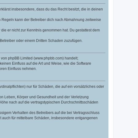
erklärst insbesondere, dass du das Recht besitzt, die in deinen
n Regeln kann der Betreiber dich nach Abmahnung zeitweise
er die er nicht zur Kenntnis genommen hat. Du gestattest dem
 Betreiber oder einem Dritten Schaden zuzufügen.
re von phpBB Limited (www.phpbb.com) handelt;
inen Einfluss auf die Art und Weise, wie die Software
oren Einfluss nehmen.
inalpflichten) nur für Schäden, die auf ein vorsätzliches oder
von Leben, Körper und Gesundheit und der Verletzung
r Höhe nach auf die vertragstypischen Durchschnittsschäden
sigem Verhalten des Betreibers auf die bei Vertragsschluss
lt auch für mittelbare Schäden, insbesondere entgangenen