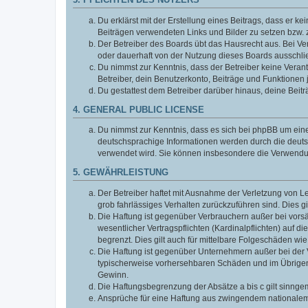
3. PFLICHTEN DES NUTZERS
Du erklärst mit der Erstellung eines Beitrags, dass er ke
Beiträgen verwendeten Links und Bilder zu setzen bzw.
Der Betreiber des Boards übt das Hausrecht aus. Bei V
oder dauerhaft von der Nutzung dieses Boards ausschlie
Du nimmst zur Kenntnis, dass der Betreiber keine Verantw
Betreiber, dein Benutzerkonto, Beiträge und Funktionen 
Du gestattest dem Betreiber darüber hinaus, deine Beit
4. GENERAL PUBLIC LICENSE
Du nimmst zur Kenntnis, dass es sich bei phpBB um eine
deutschsprachige Informationen werden durch die deuts
verwendet wird. Sie können insbesondere die Verwendun
5. GEWÄHRLEISTUNG
Der Betreiber haftet mit Ausnahme der Verletzung von Le
grob fahrlässiges Verhalten zurückzuführen sind. Dies 
Die Haftung ist gegenüber Verbrauchern außer bei vors
wesentlicher Vertragspflichten (Kardinalpflichten) auf
begrenzt. Dies gilt auch für mittelbare Folgeschäden 
Die Haftung ist gegenüber Unternehmern außer bei der V
typischerweise vorhersehbaren Schäden und im Übrigen 
Gewinn.
Die Haftungsbegrenzung der Absätze a bis c gilt sinnge
Ansprüche für eine Haftung aus zwingendem nationalem