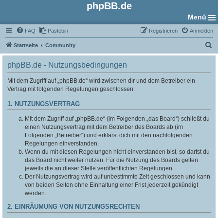
phpBB.de
Menü
FAQ
Pastebin
Registrieren
Anmelden
S
Startseite
Community
u
phpBB.de - Nutzungsbedingungen
c
h
Mit dem Zugriff auf „phpBB.de“ wird zwischen dir und dem Betreiber ein
Vertrag mit folgenden Regelungen geschlossen:
e
1. NUTZUNGSVERTRAG
Mit dem Zugriff auf „phpBB.de“ (im Folgenden „das Board“) schließt du
einen Nutzungsvertrag mit dem Betreiber des Boards ab (im
Folgenden „Betreiber“) und erklärst dich mit den nachfolgenden
Regelungen einverstanden.
Wenn du mit diesen Regelungen nicht einverstanden bist, so darfst du
das Board nicht weiter nutzen. Für die Nutzung des Boards gelten
jeweils die an dieser Stelle veröffentlichten Regelungen.
Der Nutzungsvertrag wird auf unbestimmte Zeit geschlossen und kann
von beiden Seiten ohne Einhaltung einer Frist jederzeit gekündigt
werden.
2. EINRÄUMUNG VON NUTZUNGSRECHTEN