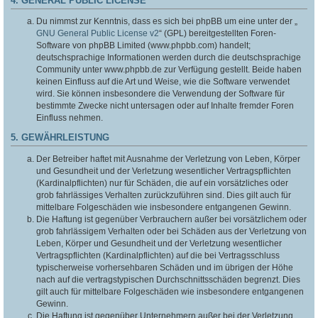
4. GENERAL PUBLIC LICENSE
Du nimmst zur Kenntnis, dass es sich bei phpBB um eine unter der „
GNU General Public License v2
“ (GPL) bereitgestellten Foren-
Software von phpBB Limited (www.phpbb.com) handelt;
deutschsprachige Informationen werden durch die deutschsprachige
Community unter www.phpbb.de zur Verfügung gestellt. Beide haben
keinen Einfluss auf die Art und Weise, wie die Software verwendet
wird. Sie können insbesondere die Verwendung der Software für
bestimmte Zwecke nicht untersagen oder auf Inhalte fremder Foren
Einfluss nehmen.
5. GEWÄHRLEISTUNG
Der Betreiber haftet mit Ausnahme der Verletzung von Leben, Körper
und Gesundheit und der Verletzung wesentlicher Vertragspflichten
(Kardinalpflichten) nur für Schäden, die auf ein vorsätzliches oder
grob fahrlässiges Verhalten zurückzuführen sind. Dies gilt auch für
mittelbare Folgeschäden wie insbesondere entgangenen Gewinn.
Die Haftung ist gegenüber Verbrauchern außer bei vorsätzlichem oder
grob fahrlässigem Verhalten oder bei Schäden aus der Verletzung von
Leben, Körper und Gesundheit und der Verletzung wesentlicher
Vertragspflichten (Kardinalpflichten) auf die bei Vertragsschluss
typischerweise vorhersehbaren Schäden und im übrigen der Höhe
nach auf die vertragstypischen Durchschnittsschäden begrenzt. Dies
gilt auch für mittelbare Folgeschäden wie insbesondere entgangenen
Gewinn.
Die Haftung ist gegenüber Unternehmern außer bei der Verletzung