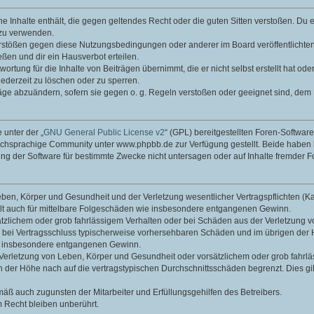
ine Inhalte enthält, die gegen geltendes Recht oder die guten Sitten verstoßen. Du 
 zu verwenden.
erstößen gegen diese Nutzungsbedingungen oder anderer im Board veröffentlichte
ßen und dir ein Hausverbot erteilen.
ortung für die Inhalte von Beiträgen übernimmt, die er nicht selbst erstellt hat od
jederzeit zu löschen oder zu sperren.
räge abzuändern, sofern sie gegen o. g. Regeln verstoßen oder geeignet sind, dem
 unter der „
GNU General Public License v2
“ (GPL) bereitgestellten Foren-Softwa
chsprachige Community unter www.phpbb.de zur Verfügung gestellt. Beide haben ke
g der Software für bestimmte Zwecke nicht untersagen oder auf Inhalte fremder F
ben, Körper und Gesundheit und der Verletzung wesentlicher Vertragspflichten (Kard
gilt auch für mittelbare Folgeschäden wie insbesondere entgangenen Gewinn.
ätzlichem oder grob fahrlässigem Verhalten oder bei Schäden aus der Verletzung 
 die bei Vertragsschluss typischerweise vorhersehbaren Schäden und im übrigen de
wie insbesondere entgangenen Gewinn.
erletzung von Leben, Körper und Gesundheit oder vorsätzlichem oder grob fahrläs
der Höhe nach auf die vertragstypischen Durchschnittsschäden begrenzt. Dies gi
mäß auch zugunsten der Mitarbeiter und Erfüllungsgehilfen des Betreibers.
 Recht bleiben unberührt.