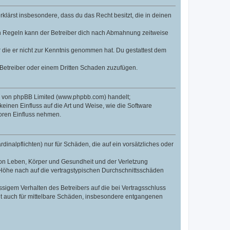
erklärst insbesondere, dass du das Recht besitzt, die in deinen
n Regeln kann der Betreiber dich nach Abmahnung zeitweise
er die er nicht zur Kenntnis genommen hat. Du gestattest dem
 Betreiber oder einem Dritten Schaden zuzufügen.
re von phpBB Limited (www.phpbb.com) handelt;
inen Einfluss auf die Art und Weise, wie die Software
oren Einfluss nehmen.
inalpflichten) nur für Schäden, die auf ein vorsätzliches oder
von Leben, Körper und Gesundheit und der Verletzung
r Höhe nach auf die vertragstypischen Durchschnittsschäden
sigem Verhalten des Betreibers auf die bei Vertragsschluss
lt auch für mittelbare Schäden, insbesondere entgangenen