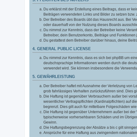
3. PFLICHTEN DES NUTZERS
Du erklärst mit der Erstellung eines Beitrags, dass er ke
Beiträgen verwendeten Links und Bilder zu setzen bzw.
Der Betreiber des Boards übt das Hausrecht aus. Bei V
oder dauerhaft von der Nutzung dieses Boards ausschlie
Du nimmst zur Kenntnis, dass der Betreiber keine Verantw
Betreiber, dein Benutzerkonto, Beiträge und Funktionen 
Du gestattest dem Betreiber darüber hinaus, deine Beit
4. GENERAL PUBLIC LICENSE
Du nimmst zur Kenntnis, dass es sich bei phpBB um eine
deutschsprachige Informationen werden durch die deuts
verwendet wird. Sie können insbesondere die Verwendun
5. GEWÄHRLEISTUNG
Der Betreiber haftet mit Ausnahme der Verletzung von Le
grob fahrlässiges Verhalten zurückzuführen sind. Dies 
Die Haftung ist gegenüber Verbrauchern außer bei vors
wesentlicher Vertragspflichten (Kardinalpflichten) auf
begrenzt. Dies gilt auch für mittelbare Folgeschäden 
Die Haftung ist gegenüber Unternehmern außer bei der V
typischerweise vorhersehbaren Schäden und im Übrigen 
Gewinn.
Die Haftungsbegrenzung der Absätze a bis c gilt sinnge
Ansprüche für eine Haftung aus zwingendem nationalem