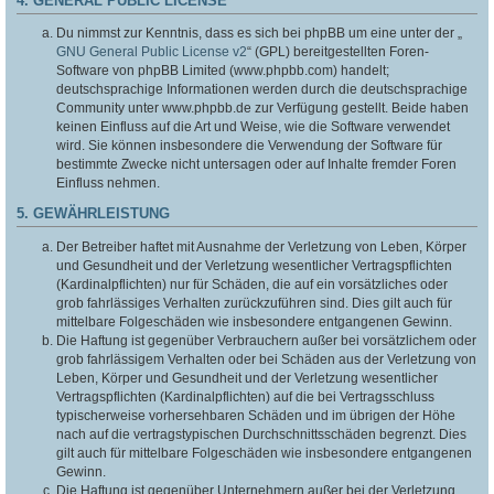
4. GENERAL PUBLIC LICENSE
Du nimmst zur Kenntnis, dass es sich bei phpBB um eine unter der „
GNU General Public License v2
“ (GPL) bereitgestellten Foren-
Software von phpBB Limited (www.phpbb.com) handelt;
deutschsprachige Informationen werden durch die deutschsprachige
Community unter www.phpbb.de zur Verfügung gestellt. Beide haben
keinen Einfluss auf die Art und Weise, wie die Software verwendet
wird. Sie können insbesondere die Verwendung der Software für
bestimmte Zwecke nicht untersagen oder auf Inhalte fremder Foren
Einfluss nehmen.
5. GEWÄHRLEISTUNG
Der Betreiber haftet mit Ausnahme der Verletzung von Leben, Körper
und Gesundheit und der Verletzung wesentlicher Vertragspflichten
(Kardinalpflichten) nur für Schäden, die auf ein vorsätzliches oder
grob fahrlässiges Verhalten zurückzuführen sind. Dies gilt auch für
mittelbare Folgeschäden wie insbesondere entgangenen Gewinn.
Die Haftung ist gegenüber Verbrauchern außer bei vorsätzlichem oder
grob fahrlässigem Verhalten oder bei Schäden aus der Verletzung von
Leben, Körper und Gesundheit und der Verletzung wesentlicher
Vertragspflichten (Kardinalpflichten) auf die bei Vertragsschluss
typischerweise vorhersehbaren Schäden und im übrigen der Höhe
nach auf die vertragstypischen Durchschnittsschäden begrenzt. Dies
gilt auch für mittelbare Folgeschäden wie insbesondere entgangenen
Gewinn.
Die Haftung ist gegenüber Unternehmern außer bei der Verletzung