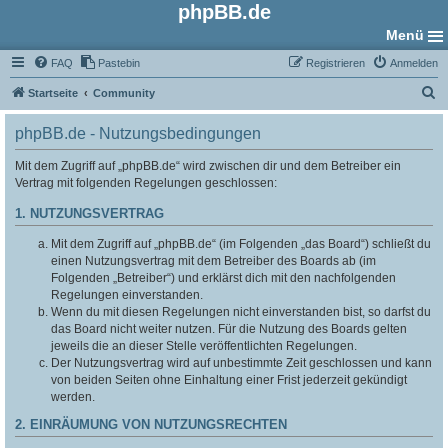
phpBB.de
Menü
FAQ
Pastebin
Registrieren
Anmelden
S
Startseite
Community
u
phpBB.de - Nutzungsbedingungen
c
h
Mit dem Zugriff auf „phpBB.de“ wird zwischen dir und dem Betreiber ein
Vertrag mit folgenden Regelungen geschlossen:
e
1. NUTZUNGSVERTRAG
Mit dem Zugriff auf „phpBB.de“ (im Folgenden „das Board“) schließt du
einen Nutzungsvertrag mit dem Betreiber des Boards ab (im
Folgenden „Betreiber“) und erklärst dich mit den nachfolgenden
Regelungen einverstanden.
Wenn du mit diesen Regelungen nicht einverstanden bist, so darfst du
das Board nicht weiter nutzen. Für die Nutzung des Boards gelten
jeweils die an dieser Stelle veröffentlichten Regelungen.
Der Nutzungsvertrag wird auf unbestimmte Zeit geschlossen und kann
von beiden Seiten ohne Einhaltung einer Frist jederzeit gekündigt
werden.
2. EINRÄUMUNG VON NUTZUNGSRECHTEN