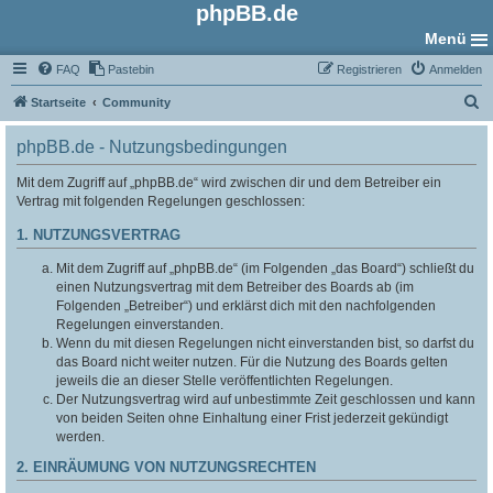
phpBB.de
Menü
FAQ
Pastebin
Registrieren
Anmelden
S
Startseite
Community
u
phpBB.de - Nutzungsbedingungen
c
h
Mit dem Zugriff auf „phpBB.de“ wird zwischen dir und dem Betreiber ein
Vertrag mit folgenden Regelungen geschlossen:
e
1. NUTZUNGSVERTRAG
Mit dem Zugriff auf „phpBB.de“ (im Folgenden „das Board“) schließt du
einen Nutzungsvertrag mit dem Betreiber des Boards ab (im
Folgenden „Betreiber“) und erklärst dich mit den nachfolgenden
Regelungen einverstanden.
Wenn du mit diesen Regelungen nicht einverstanden bist, so darfst du
das Board nicht weiter nutzen. Für die Nutzung des Boards gelten
jeweils die an dieser Stelle veröffentlichten Regelungen.
Der Nutzungsvertrag wird auf unbestimmte Zeit geschlossen und kann
von beiden Seiten ohne Einhaltung einer Frist jederzeit gekündigt
werden.
2. EINRÄUMUNG VON NUTZUNGSRECHTEN