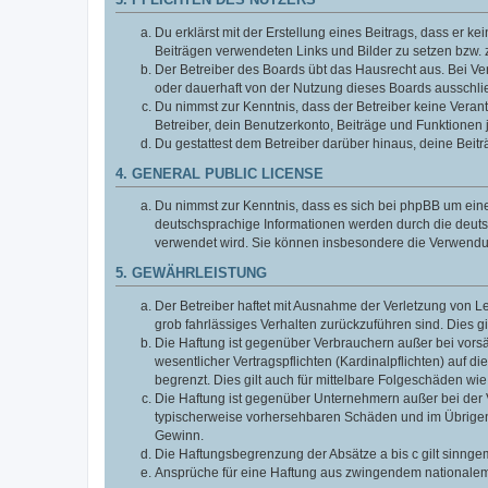
3. PFLICHTEN DES NUTZERS
Du erklärst mit der Erstellung eines Beitrags, dass er ke
Beiträgen verwendeten Links und Bilder zu setzen bzw.
Der Betreiber des Boards übt das Hausrecht aus. Bei V
oder dauerhaft von der Nutzung dieses Boards ausschlie
Du nimmst zur Kenntnis, dass der Betreiber keine Verantw
Betreiber, dein Benutzerkonto, Beiträge und Funktionen 
Du gestattest dem Betreiber darüber hinaus, deine Beit
4. GENERAL PUBLIC LICENSE
Du nimmst zur Kenntnis, dass es sich bei phpBB um eine
deutschsprachige Informationen werden durch die deuts
verwendet wird. Sie können insbesondere die Verwendun
5. GEWÄHRLEISTUNG
Der Betreiber haftet mit Ausnahme der Verletzung von Le
grob fahrlässiges Verhalten zurückzuführen sind. Dies 
Die Haftung ist gegenüber Verbrauchern außer bei vors
wesentlicher Vertragspflichten (Kardinalpflichten) auf
begrenzt. Dies gilt auch für mittelbare Folgeschäden 
Die Haftung ist gegenüber Unternehmern außer bei der V
typischerweise vorhersehbaren Schäden und im Übrigen 
Gewinn.
Die Haftungsbegrenzung der Absätze a bis c gilt sinnge
Ansprüche für eine Haftung aus zwingendem nationalem