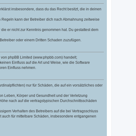
erklärst insbesondere, dass du das Recht besitzt, die in deinen
n Regeln kann der Betreiber dich nach Abmahnung zeitweise
er die er nicht zur Kenntnis genommen hat. Du gestattest dem
 Betreiber oder einem Dritten Schaden zuzufügen.
re von phpBB Limited (www.phpbb.com) handelt;
inen Einfluss auf die Art und Weise, wie die Software
oren Einfluss nehmen.
inalpflichten) nur für Schäden, die auf ein vorsätzliches oder
von Leben, Körper und Gesundheit und der Verletzung
r Höhe nach auf die vertragstypischen Durchschnittsschäden
sigem Verhalten des Betreibers auf die bei Vertragsschluss
lt auch für mittelbare Schäden, insbesondere entgangenen