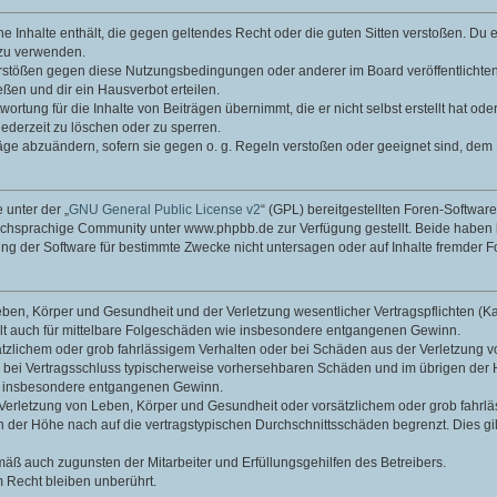
ine Inhalte enthält, die gegen geltendes Recht oder die guten Sitten verstoßen. Du 
 zu verwenden.
erstößen gegen diese Nutzungsbedingungen oder anderer im Board veröffentlichte
ßen und dir ein Hausverbot erteilen.
ortung für die Inhalte von Beiträgen übernimmt, die er nicht selbst erstellt hat od
jederzeit zu löschen oder zu sperren.
räge abzuändern, sofern sie gegen o. g. Regeln verstoßen oder geeignet sind, dem
 unter der „
GNU General Public License v2
“ (GPL) bereitgestellten Foren-Softwa
chsprachige Community unter www.phpbb.de zur Verfügung gestellt. Beide haben ke
g der Software für bestimmte Zwecke nicht untersagen oder auf Inhalte fremder F
ben, Körper und Gesundheit und der Verletzung wesentlicher Vertragspflichten (Kard
gilt auch für mittelbare Folgeschäden wie insbesondere entgangenen Gewinn.
ätzlichem oder grob fahrlässigem Verhalten oder bei Schäden aus der Verletzung 
 die bei Vertragsschluss typischerweise vorhersehbaren Schäden und im übrigen de
wie insbesondere entgangenen Gewinn.
erletzung von Leben, Körper und Gesundheit oder vorsätzlichem oder grob fahrläs
der Höhe nach auf die vertragstypischen Durchschnittsschäden begrenzt. Dies gi
mäß auch zugunsten der Mitarbeiter und Erfüllungsgehilfen des Betreibers.
 Recht bleiben unberührt.