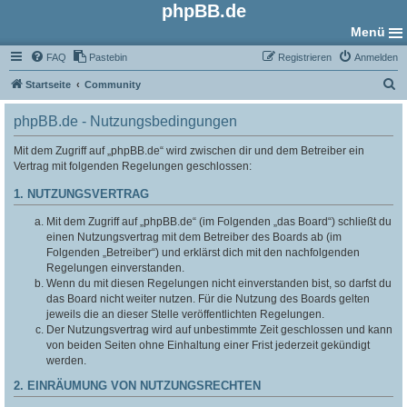
phpBB.de
Menü
FAQ
Pastebin
Registrieren
Anmelden
S
Startseite
Community
u
phpBB.de - Nutzungsbedingungen
c
h
Mit dem Zugriff auf „phpBB.de“ wird zwischen dir und dem Betreiber ein
Vertrag mit folgenden Regelungen geschlossen:
e
1. NUTZUNGSVERTRAG
Mit dem Zugriff auf „phpBB.de“ (im Folgenden „das Board“) schließt du
einen Nutzungsvertrag mit dem Betreiber des Boards ab (im
Folgenden „Betreiber“) und erklärst dich mit den nachfolgenden
Regelungen einverstanden.
Wenn du mit diesen Regelungen nicht einverstanden bist, so darfst du
das Board nicht weiter nutzen. Für die Nutzung des Boards gelten
jeweils die an dieser Stelle veröffentlichten Regelungen.
Der Nutzungsvertrag wird auf unbestimmte Zeit geschlossen und kann
von beiden Seiten ohne Einhaltung einer Frist jederzeit gekündigt
werden.
2. EINRÄUMUNG VON NUTZUNGSRECHTEN