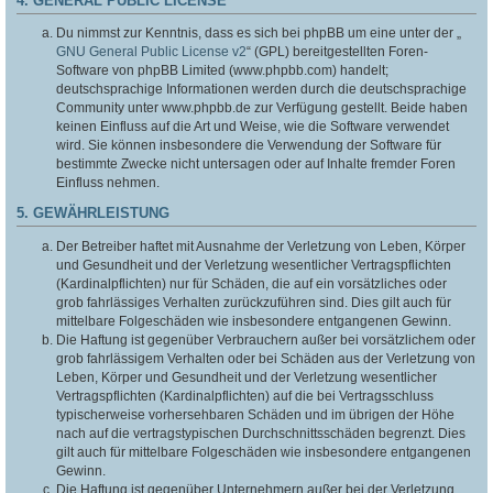
4. GENERAL PUBLIC LICENSE
Du nimmst zur Kenntnis, dass es sich bei phpBB um eine unter der „
GNU General Public License v2
“ (GPL) bereitgestellten Foren-
Software von phpBB Limited (www.phpbb.com) handelt;
deutschsprachige Informationen werden durch die deutschsprachige
Community unter www.phpbb.de zur Verfügung gestellt. Beide haben
keinen Einfluss auf die Art und Weise, wie die Software verwendet
wird. Sie können insbesondere die Verwendung der Software für
bestimmte Zwecke nicht untersagen oder auf Inhalte fremder Foren
Einfluss nehmen.
5. GEWÄHRLEISTUNG
Der Betreiber haftet mit Ausnahme der Verletzung von Leben, Körper
und Gesundheit und der Verletzung wesentlicher Vertragspflichten
(Kardinalpflichten) nur für Schäden, die auf ein vorsätzliches oder
grob fahrlässiges Verhalten zurückzuführen sind. Dies gilt auch für
mittelbare Folgeschäden wie insbesondere entgangenen Gewinn.
Die Haftung ist gegenüber Verbrauchern außer bei vorsätzlichem oder
grob fahrlässigem Verhalten oder bei Schäden aus der Verletzung von
Leben, Körper und Gesundheit und der Verletzung wesentlicher
Vertragspflichten (Kardinalpflichten) auf die bei Vertragsschluss
typischerweise vorhersehbaren Schäden und im übrigen der Höhe
nach auf die vertragstypischen Durchschnittsschäden begrenzt. Dies
gilt auch für mittelbare Folgeschäden wie insbesondere entgangenen
Gewinn.
Die Haftung ist gegenüber Unternehmern außer bei der Verletzung