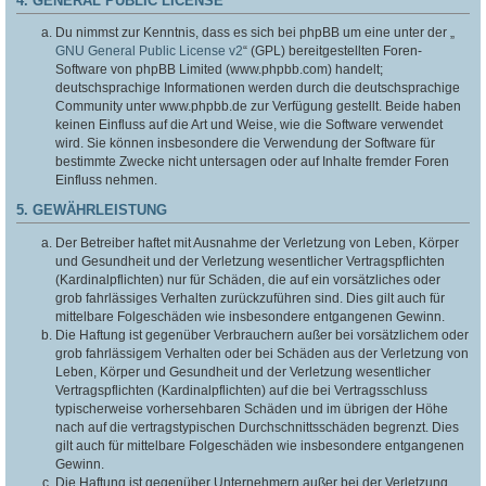
4. GENERAL PUBLIC LICENSE
Du nimmst zur Kenntnis, dass es sich bei phpBB um eine unter der „
GNU General Public License v2
“ (GPL) bereitgestellten Foren-
Software von phpBB Limited (www.phpbb.com) handelt;
deutschsprachige Informationen werden durch die deutschsprachige
Community unter www.phpbb.de zur Verfügung gestellt. Beide haben
keinen Einfluss auf die Art und Weise, wie die Software verwendet
wird. Sie können insbesondere die Verwendung der Software für
bestimmte Zwecke nicht untersagen oder auf Inhalte fremder Foren
Einfluss nehmen.
5. GEWÄHRLEISTUNG
Der Betreiber haftet mit Ausnahme der Verletzung von Leben, Körper
und Gesundheit und der Verletzung wesentlicher Vertragspflichten
(Kardinalpflichten) nur für Schäden, die auf ein vorsätzliches oder
grob fahrlässiges Verhalten zurückzuführen sind. Dies gilt auch für
mittelbare Folgeschäden wie insbesondere entgangenen Gewinn.
Die Haftung ist gegenüber Verbrauchern außer bei vorsätzlichem oder
grob fahrlässigem Verhalten oder bei Schäden aus der Verletzung von
Leben, Körper und Gesundheit und der Verletzung wesentlicher
Vertragspflichten (Kardinalpflichten) auf die bei Vertragsschluss
typischerweise vorhersehbaren Schäden und im übrigen der Höhe
nach auf die vertragstypischen Durchschnittsschäden begrenzt. Dies
gilt auch für mittelbare Folgeschäden wie insbesondere entgangenen
Gewinn.
Die Haftung ist gegenüber Unternehmern außer bei der Verletzung