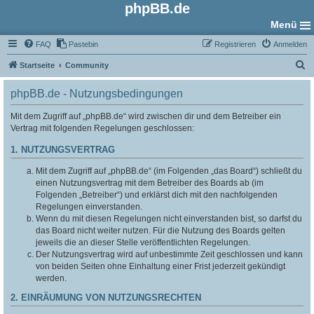
phpBB.de
Menü
FAQ
Pastebin
Registrieren
Anmelden
S
Startseite
Community
u
phpBB.de - Nutzungsbedingungen
c
h
Mit dem Zugriff auf „phpBB.de“ wird zwischen dir und dem Betreiber ein
Vertrag mit folgenden Regelungen geschlossen:
e
1. NUTZUNGSVERTRAG
Mit dem Zugriff auf „phpBB.de“ (im Folgenden „das Board“) schließt du
einen Nutzungsvertrag mit dem Betreiber des Boards ab (im
Folgenden „Betreiber“) und erklärst dich mit den nachfolgenden
Regelungen einverstanden.
Wenn du mit diesen Regelungen nicht einverstanden bist, so darfst du
das Board nicht weiter nutzen. Für die Nutzung des Boards gelten
jeweils die an dieser Stelle veröffentlichten Regelungen.
Der Nutzungsvertrag wird auf unbestimmte Zeit geschlossen und kann
von beiden Seiten ohne Einhaltung einer Frist jederzeit gekündigt
werden.
2. EINRÄUMUNG VON NUTZUNGSRECHTEN