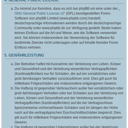
4. GENERAL PUBLIC LICENSE
Du nimmst zur Kenntnis, dass es sich bei phpBB um eine unter der „
GNU General Public License v2
“ (GPL) bereitgestellten Foren-
Software von phpBB Limited (www.phpbb.com) handelt;
deutschsprachige Informationen werden durch die deutschsprachige
Community unter www.phpbb.de zur Verfügung gestellt. Beide haben
keinen Einfluss auf die Art und Weise, wie die Software verwendet
wird. Sie können insbesondere die Verwendung der Software für
bestimmte Zwecke nicht untersagen oder auf Inhalte fremder Foren
Einfluss nehmen.
5. GEWÄHRLEISTUNG
Der Betreiber haftet mit Ausnahme der Verletzung von Leben, Körper
und Gesundheit und der Verletzung wesentlicher Vertragspflichten
(Kardinalpflichten) nur für Schäden, die auf ein vorsätzliches oder
grob fahrlässiges Verhalten zurückzuführen sind. Dies gilt auch für
mittelbare Folgeschäden wie insbesondere entgangenen Gewinn.
Die Haftung ist gegenüber Verbrauchern außer bei vorsätzlichem oder
grob fahrlässigem Verhalten oder bei Schäden aus der Verletzung von
Leben, Körper und Gesundheit und der Verletzung wesentlicher
Vertragspflichten (Kardinalpflichten) auf die bei Vertragsschluss
typischerweise vorhersehbaren Schäden und im übrigen der Höhe
nach auf die vertragstypischen Durchschnittsschäden begrenzt. Dies
gilt auch für mittelbare Folgeschäden wie insbesondere entgangenen
Gewinn.
Die Haftung ist gegenüber Unternehmern außer bei der Verletzung