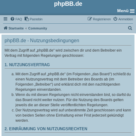
phpBB.de
Menü
FAQ
Pastebin
Registrieren
Anmelden
S
Startseite
Community
u
phpBB.de - Nutzungsbedingungen
c
h
Mit dem Zugriff auf „phpBB.de“ wird zwischen dir und dem Betreiber ein
Vertrag mit folgenden Regelungen geschlossen:
e
1. NUTZUNGSVERTRAG
Mit dem Zugriff auf „phpBB.de“ (im Folgenden „das Board“) schließt du
einen Nutzungsvertrag mit dem Betreiber des Boards ab (im
Folgenden „Betreiber“) und erklärst dich mit den nachfolgenden
Regelungen einverstanden.
Wenn du mit diesen Regelungen nicht einverstanden bist, so darfst du
das Board nicht weiter nutzen. Für die Nutzung des Boards gelten
jeweils die an dieser Stelle veröffentlichten Regelungen.
Der Nutzungsvertrag wird auf unbestimmte Zeit geschlossen und kann
von beiden Seiten ohne Einhaltung einer Frist jederzeit gekündigt
werden.
2. EINRÄUMUNG VON NUTZUNGSRECHTEN