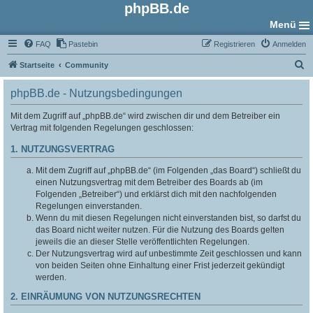
phpBB.de
Menü
FAQ
Pastebin
Registrieren
Anmelden
S
Startseite
Community
u
phpBB.de - Nutzungsbedingungen
c
h
Mit dem Zugriff auf „phpBB.de“ wird zwischen dir und dem Betreiber ein
Vertrag mit folgenden Regelungen geschlossen:
e
1. NUTZUNGSVERTRAG
Mit dem Zugriff auf „phpBB.de“ (im Folgenden „das Board“) schließt du
einen Nutzungsvertrag mit dem Betreiber des Boards ab (im
Folgenden „Betreiber“) und erklärst dich mit den nachfolgenden
Regelungen einverstanden.
Wenn du mit diesen Regelungen nicht einverstanden bist, so darfst du
das Board nicht weiter nutzen. Für die Nutzung des Boards gelten
jeweils die an dieser Stelle veröffentlichten Regelungen.
Der Nutzungsvertrag wird auf unbestimmte Zeit geschlossen und kann
von beiden Seiten ohne Einhaltung einer Frist jederzeit gekündigt
werden.
2. EINRÄUMUNG VON NUTZUNGSRECHTEN