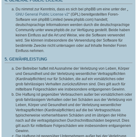
4. GENERAL PUBLIC LICENSE
Du nimmst zur Kenntnis, dass es sich bei phpBB um eine unter der „
GNU General Public License v2
“ (GPL) bereitgestellten Foren-
Software von phpBB Limited (www.phpbb.com) handelt;
deutschsprachige Informationen werden durch die deutschsprachige
Community unter www.phpbb.de zur Verfügung gestellt. Beide haben
keinen Einfluss auf die Art und Weise, wie die Software verwendet
wird. Sie können insbesondere die Verwendung der Software für
bestimmte Zwecke nicht untersagen oder auf Inhalte fremder Foren
Einfluss nehmen.
5. GEWÄHRLEISTUNG
Der Betreiber haftet mit Ausnahme der Verletzung von Leben, Körper
und Gesundheit und der Verletzung wesentlicher Vertragspflichten
(Kardinalpflichten) nur für Schäden, die auf ein vorsätzliches oder
grob fahrlässiges Verhalten zurückzuführen sind. Dies gilt auch für
mittelbare Folgeschäden wie insbesondere entgangenen Gewinn.
Die Haftung ist gegenüber Verbrauchern außer bei vorsätzlichem oder
grob fahrlässigem Verhalten oder bei Schäden aus der Verletzung von
Leben, Körper und Gesundheit und der Verletzung wesentlicher
Vertragspflichten (Kardinalpflichten) auf die bei Vertragsschluss
typischerweise vorhersehbaren Schäden und im übrigen der Höhe
nach auf die vertragstypischen Durchschnittsschäden begrenzt. Dies
gilt auch für mittelbare Folgeschäden wie insbesondere entgangenen
Gewinn.
Die Haftung ist gegenüber Unternehmern außer bei der Verletzung