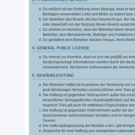
3. PFLICHTEN DES NUTZERS
Du erklärst mit der Erstellung eines Beitrags, dass er ke
Beiträgen verwendeten Links und Bilder zu setzen bzw.
Der Betreiber des Boards übt das Hausrecht aus. Bei V
oder dauerhaft von der Nutzung dieses Boards ausschlie
Du nimmst zur Kenntnis, dass der Betreiber keine Verantw
Betreiber, dein Benutzerkonto, Beiträge und Funktionen 
Du gestattest dem Betreiber darüber hinaus, deine Beit
4. GENERAL PUBLIC LICENSE
Du nimmst zur Kenntnis, dass es sich bei phpBB um eine
deutschsprachige Informationen werden durch die deuts
verwendet wird. Sie können insbesondere die Verwendun
5. GEWÄHRLEISTUNG
Der Betreiber haftet mit Ausnahme der Verletzung von Le
grob fahrlässiges Verhalten zurückzuführen sind. Dies 
Die Haftung ist gegenüber Verbrauchern außer bei vors
wesentlicher Vertragspflichten (Kardinalpflichten) auf
begrenzt. Dies gilt auch für mittelbare Folgeschäden 
Die Haftung ist gegenüber Unternehmern außer bei der V
typischerweise vorhersehbaren Schäden und im Übrigen 
Gewinn.
Die Haftungsbegrenzung der Absätze a bis c gilt sinnge
Ansprüche für eine Haftung aus zwingendem nationalem