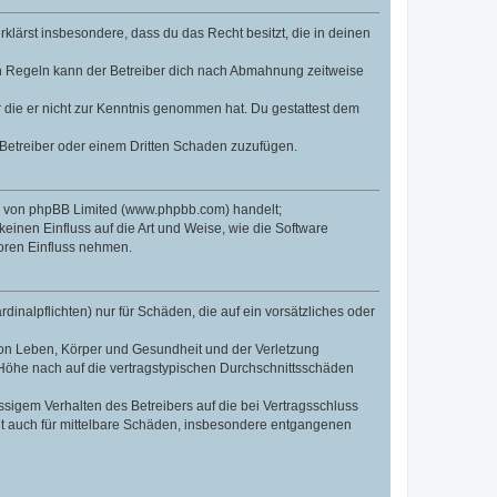
erklärst insbesondere, dass du das Recht besitzt, die in deinen
n Regeln kann der Betreiber dich nach Abmahnung zeitweise
er die er nicht zur Kenntnis genommen hat. Du gestattest dem
 Betreiber oder einem Dritten Schaden zuzufügen.
re von phpBB Limited (www.phpbb.com) handelt;
inen Einfluss auf die Art und Weise, wie die Software
oren Einfluss nehmen.
inalpflichten) nur für Schäden, die auf ein vorsätzliches oder
von Leben, Körper und Gesundheit und der Verletzung
r Höhe nach auf die vertragstypischen Durchschnittsschäden
sigem Verhalten des Betreibers auf die bei Vertragsschluss
lt auch für mittelbare Schäden, insbesondere entgangenen