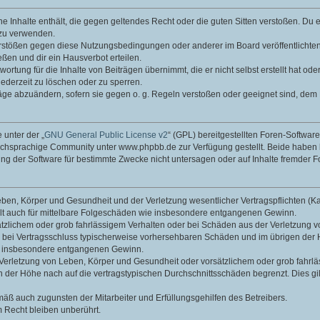
ine Inhalte enthält, die gegen geltendes Recht oder die guten Sitten verstoßen. Du 
 zu verwenden.
erstößen gegen diese Nutzungsbedingungen oder anderer im Board veröffentlichte
ßen und dir ein Hausverbot erteilen.
ortung für die Inhalte von Beiträgen übernimmt, die er nicht selbst erstellt hat od
jederzeit zu löschen oder zu sperren.
räge abzuändern, sofern sie gegen o. g. Regeln verstoßen oder geeignet sind, dem
 unter der „
GNU General Public License v2
“ (GPL) bereitgestellten Foren-Softwa
chsprachige Community unter www.phpbb.de zur Verfügung gestellt. Beide haben ke
g der Software für bestimmte Zwecke nicht untersagen oder auf Inhalte fremder F
ben, Körper und Gesundheit und der Verletzung wesentlicher Vertragspflichten (Kard
gilt auch für mittelbare Folgeschäden wie insbesondere entgangenen Gewinn.
ätzlichem oder grob fahrlässigem Verhalten oder bei Schäden aus der Verletzung 
 die bei Vertragsschluss typischerweise vorhersehbaren Schäden und im übrigen de
wie insbesondere entgangenen Gewinn.
erletzung von Leben, Körper und Gesundheit oder vorsätzlichem oder grob fahrläs
der Höhe nach auf die vertragstypischen Durchschnittsschäden begrenzt. Dies gi
mäß auch zugunsten der Mitarbeiter und Erfüllungsgehilfen des Betreibers.
 Recht bleiben unberührt.