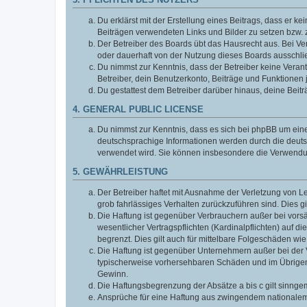
3. PFLICHTEN DES NUTZERS
Du erklärst mit der Erstellung eines Beitrags, dass er ke
Beiträgen verwendeten Links und Bilder zu setzen bzw.
Der Betreiber des Boards übt das Hausrecht aus. Bei V
oder dauerhaft von der Nutzung dieses Boards ausschlie
Du nimmst zur Kenntnis, dass der Betreiber keine Verantw
Betreiber, dein Benutzerkonto, Beiträge und Funktionen 
Du gestattest dem Betreiber darüber hinaus, deine Beit
4. GENERAL PUBLIC LICENSE
Du nimmst zur Kenntnis, dass es sich bei phpBB um eine
deutschsprachige Informationen werden durch die deuts
verwendet wird. Sie können insbesondere die Verwendun
5. GEWÄHRLEISTUNG
Der Betreiber haftet mit Ausnahme der Verletzung von Le
grob fahrlässiges Verhalten zurückzuführen sind. Dies 
Die Haftung ist gegenüber Verbrauchern außer bei vors
wesentlicher Vertragspflichten (Kardinalpflichten) auf
begrenzt. Dies gilt auch für mittelbare Folgeschäden 
Die Haftung ist gegenüber Unternehmern außer bei der V
typischerweise vorhersehbaren Schäden und im Übrigen 
Gewinn.
Die Haftungsbegrenzung der Absätze a bis c gilt sinnge
Ansprüche für eine Haftung aus zwingendem nationalem