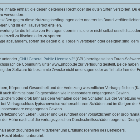
ine Inhalte enthält, die gegen geltendes Recht oder die guten Sitten verstoßen. Du 
 zu verwenden.
erstößen gegen diese Nutzungsbedingungen oder anderer im Board veröffentlichte
ßen und dir ein Hausverbot erteilen.
ortung für die Inhalte von Beiträgen übernimmt, die er nicht selbst erstellt hat od
jederzeit zu löschen oder zu sperren.
räge abzuändern, sofern sie gegen o. g. Regeln verstoßen oder geeignet sind, dem
 unter der „
GNU General Public License v2
“ (GPL) bereitgestellten Foren-Softwa
chsprachige Community unter www.phpbb.de zur Verfügung gestellt. Beide haben ke
g der Software für bestimmte Zwecke nicht untersagen oder auf Inhalte fremder F
ben, Körper und Gesundheit und der Verletzung wesentlicher Vertragspflichten (Kard
gilt auch für mittelbare Folgeschäden wie insbesondere entgangenen Gewinn.
ätzlichem oder grob fahrlässigem Verhalten oder bei Schäden aus der Verletzung 
 die bei Vertragsschluss typischerweise vorhersehbaren Schäden und im übrigen de
wie insbesondere entgangenen Gewinn.
erletzung von Leben, Körper und Gesundheit oder vorsätzlichem oder grob fahrläs
der Höhe nach auf die vertragstypischen Durchschnittsschäden begrenzt. Dies gi
mäß auch zugunsten der Mitarbeiter und Erfüllungsgehilfen des Betreibers.
 Recht bleiben unberührt.