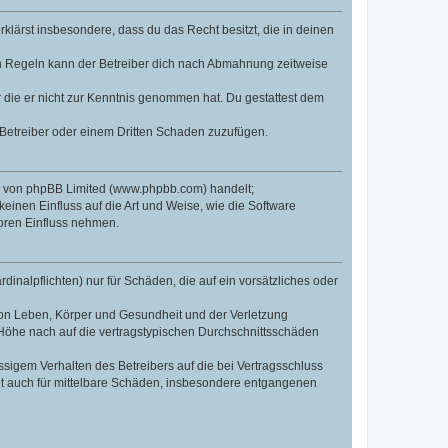
erklärst insbesondere, dass du das Recht besitzt, die in deinen
n Regeln kann der Betreiber dich nach Abmahnung zeitweise
er die er nicht zur Kenntnis genommen hat. Du gestattest dem
 Betreiber oder einem Dritten Schaden zuzufügen.
re von phpBB Limited (www.phpbb.com) handelt;
inen Einfluss auf die Art und Weise, wie die Software
oren Einfluss nehmen.
inalpflichten) nur für Schäden, die auf ein vorsätzliches oder
von Leben, Körper und Gesundheit und der Verletzung
r Höhe nach auf die vertragstypischen Durchschnittsschäden
sigem Verhalten des Betreibers auf die bei Vertragsschluss
lt auch für mittelbare Schäden, insbesondere entgangenen