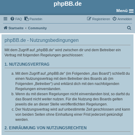
phpBB.de
Menü
FAQ
Pastebin
Registrieren
Anmelden
S
Startseite
Community
u
phpBB.de - Nutzungsbedingungen
c
h
Mit dem Zugriff auf „phpBB.de“ wird zwischen dir und dem Betreiber ein
Vertrag mit folgenden Regelungen geschlossen:
e
1. NUTZUNGSVERTRAG
Mit dem Zugriff auf „phpBB.de“ (im Folgenden „das Board“) schließt du
einen Nutzungsvertrag mit dem Betreiber des Boards ab (im
Folgenden „Betreiber“) und erklärst dich mit den nachfolgenden
Regelungen einverstanden.
Wenn du mit diesen Regelungen nicht einverstanden bist, so darfst du
das Board nicht weiter nutzen. Für die Nutzung des Boards gelten
jeweils die an dieser Stelle veröffentlichten Regelungen.
Der Nutzungsvertrag wird auf unbestimmte Zeit geschlossen und kann
von beiden Seiten ohne Einhaltung einer Frist jederzeit gekündigt
werden.
2. EINRÄUMUNG VON NUTZUNGSRECHTEN