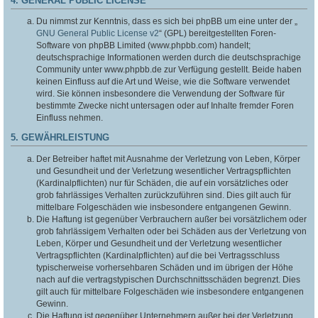
4. GENERAL PUBLIC LICENSE
Du nimmst zur Kenntnis, dass es sich bei phpBB um eine unter der „
GNU General Public License v2
“ (GPL) bereitgestellten Foren-
Software von phpBB Limited (www.phpbb.com) handelt;
deutschsprachige Informationen werden durch die deutschsprachige
Community unter www.phpbb.de zur Verfügung gestellt. Beide haben
keinen Einfluss auf die Art und Weise, wie die Software verwendet
wird. Sie können insbesondere die Verwendung der Software für
bestimmte Zwecke nicht untersagen oder auf Inhalte fremder Foren
Einfluss nehmen.
5. GEWÄHRLEISTUNG
Der Betreiber haftet mit Ausnahme der Verletzung von Leben, Körper
und Gesundheit und der Verletzung wesentlicher Vertragspflichten
(Kardinalpflichten) nur für Schäden, die auf ein vorsätzliches oder
grob fahrlässiges Verhalten zurückzuführen sind. Dies gilt auch für
mittelbare Folgeschäden wie insbesondere entgangenen Gewinn.
Die Haftung ist gegenüber Verbrauchern außer bei vorsätzlichem oder
grob fahrlässigem Verhalten oder bei Schäden aus der Verletzung von
Leben, Körper und Gesundheit und der Verletzung wesentlicher
Vertragspflichten (Kardinalpflichten) auf die bei Vertragsschluss
typischerweise vorhersehbaren Schäden und im übrigen der Höhe
nach auf die vertragstypischen Durchschnittsschäden begrenzt. Dies
gilt auch für mittelbare Folgeschäden wie insbesondere entgangenen
Gewinn.
Die Haftung ist gegenüber Unternehmern außer bei der Verletzung