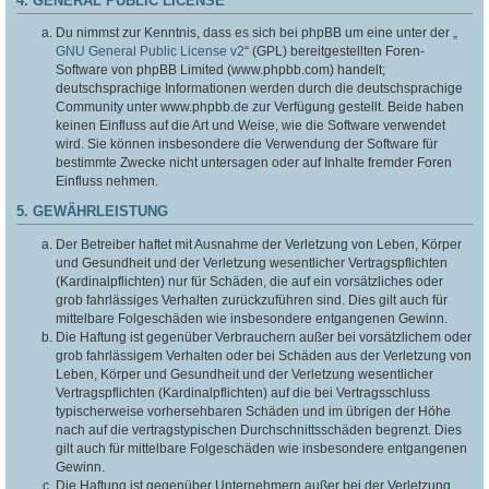
4. GENERAL PUBLIC LICENSE
Du nimmst zur Kenntnis, dass es sich bei phpBB um eine unter der „
GNU General Public License v2
“ (GPL) bereitgestellten Foren-
Software von phpBB Limited (www.phpbb.com) handelt;
deutschsprachige Informationen werden durch die deutschsprachige
Community unter www.phpbb.de zur Verfügung gestellt. Beide haben
keinen Einfluss auf die Art und Weise, wie die Software verwendet
wird. Sie können insbesondere die Verwendung der Software für
bestimmte Zwecke nicht untersagen oder auf Inhalte fremder Foren
Einfluss nehmen.
5. GEWÄHRLEISTUNG
Der Betreiber haftet mit Ausnahme der Verletzung von Leben, Körper
und Gesundheit und der Verletzung wesentlicher Vertragspflichten
(Kardinalpflichten) nur für Schäden, die auf ein vorsätzliches oder
grob fahrlässiges Verhalten zurückzuführen sind. Dies gilt auch für
mittelbare Folgeschäden wie insbesondere entgangenen Gewinn.
Die Haftung ist gegenüber Verbrauchern außer bei vorsätzlichem oder
grob fahrlässigem Verhalten oder bei Schäden aus der Verletzung von
Leben, Körper und Gesundheit und der Verletzung wesentlicher
Vertragspflichten (Kardinalpflichten) auf die bei Vertragsschluss
typischerweise vorhersehbaren Schäden und im übrigen der Höhe
nach auf die vertragstypischen Durchschnittsschäden begrenzt. Dies
gilt auch für mittelbare Folgeschäden wie insbesondere entgangenen
Gewinn.
Die Haftung ist gegenüber Unternehmern außer bei der Verletzung