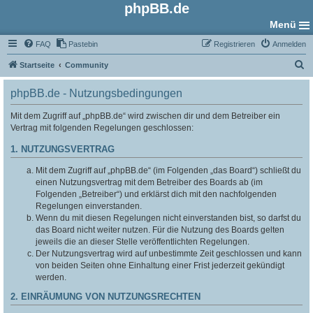
phpBB.de
Menü
FAQ
Pastebin
Registrieren
Anmelden
S
Startseite
Community
u
phpBB.de - Nutzungsbedingungen
c
h
Mit dem Zugriff auf „phpBB.de“ wird zwischen dir und dem Betreiber ein
Vertrag mit folgenden Regelungen geschlossen:
e
1. NUTZUNGSVERTRAG
Mit dem Zugriff auf „phpBB.de“ (im Folgenden „das Board“) schließt du
einen Nutzungsvertrag mit dem Betreiber des Boards ab (im
Folgenden „Betreiber“) und erklärst dich mit den nachfolgenden
Regelungen einverstanden.
Wenn du mit diesen Regelungen nicht einverstanden bist, so darfst du
das Board nicht weiter nutzen. Für die Nutzung des Boards gelten
jeweils die an dieser Stelle veröffentlichten Regelungen.
Der Nutzungsvertrag wird auf unbestimmte Zeit geschlossen und kann
von beiden Seiten ohne Einhaltung einer Frist jederzeit gekündigt
werden.
2. EINRÄUMUNG VON NUTZUNGSRECHTEN