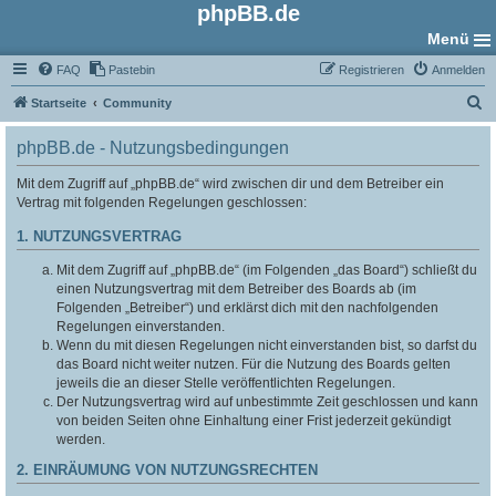
phpBB.de
Menü
FAQ
Pastebin
Registrieren
Anmelden
S
Startseite
Community
u
phpBB.de - Nutzungsbedingungen
c
h
Mit dem Zugriff auf „phpBB.de“ wird zwischen dir und dem Betreiber ein
Vertrag mit folgenden Regelungen geschlossen:
e
1. NUTZUNGSVERTRAG
Mit dem Zugriff auf „phpBB.de“ (im Folgenden „das Board“) schließt du
einen Nutzungsvertrag mit dem Betreiber des Boards ab (im
Folgenden „Betreiber“) und erklärst dich mit den nachfolgenden
Regelungen einverstanden.
Wenn du mit diesen Regelungen nicht einverstanden bist, so darfst du
das Board nicht weiter nutzen. Für die Nutzung des Boards gelten
jeweils die an dieser Stelle veröffentlichten Regelungen.
Der Nutzungsvertrag wird auf unbestimmte Zeit geschlossen und kann
von beiden Seiten ohne Einhaltung einer Frist jederzeit gekündigt
werden.
2. EINRÄUMUNG VON NUTZUNGSRECHTEN