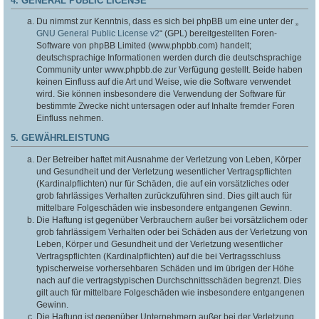
4. GENERAL PUBLIC LICENSE
Du nimmst zur Kenntnis, dass es sich bei phpBB um eine unter der „
GNU General Public License v2
“ (GPL) bereitgestellten Foren-
Software von phpBB Limited (www.phpbb.com) handelt;
deutschsprachige Informationen werden durch die deutschsprachige
Community unter www.phpbb.de zur Verfügung gestellt. Beide haben
keinen Einfluss auf die Art und Weise, wie die Software verwendet
wird. Sie können insbesondere die Verwendung der Software für
bestimmte Zwecke nicht untersagen oder auf Inhalte fremder Foren
Einfluss nehmen.
5. GEWÄHRLEISTUNG
Der Betreiber haftet mit Ausnahme der Verletzung von Leben, Körper
und Gesundheit und der Verletzung wesentlicher Vertragspflichten
(Kardinalpflichten) nur für Schäden, die auf ein vorsätzliches oder
grob fahrlässiges Verhalten zurückzuführen sind. Dies gilt auch für
mittelbare Folgeschäden wie insbesondere entgangenen Gewinn.
Die Haftung ist gegenüber Verbrauchern außer bei vorsätzlichem oder
grob fahrlässigem Verhalten oder bei Schäden aus der Verletzung von
Leben, Körper und Gesundheit und der Verletzung wesentlicher
Vertragspflichten (Kardinalpflichten) auf die bei Vertragsschluss
typischerweise vorhersehbaren Schäden und im übrigen der Höhe
nach auf die vertragstypischen Durchschnittsschäden begrenzt. Dies
gilt auch für mittelbare Folgeschäden wie insbesondere entgangenen
Gewinn.
Die Haftung ist gegenüber Unternehmern außer bei der Verletzung