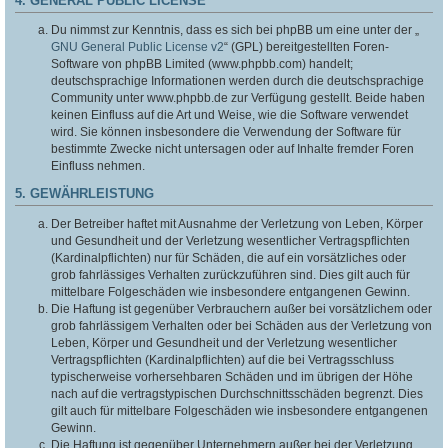
4. GENERAL PUBLIC LICENSE
Du nimmst zur Kenntnis, dass es sich bei phpBB um eine unter der „
GNU General Public License v2
“ (GPL) bereitgestellten Foren-
Software von phpBB Limited (www.phpbb.com) handelt;
deutschsprachige Informationen werden durch die deutschsprachige
Community unter www.phpbb.de zur Verfügung gestellt. Beide haben
keinen Einfluss auf die Art und Weise, wie die Software verwendet
wird. Sie können insbesondere die Verwendung der Software für
bestimmte Zwecke nicht untersagen oder auf Inhalte fremder Foren
Einfluss nehmen.
5. GEWÄHRLEISTUNG
Der Betreiber haftet mit Ausnahme der Verletzung von Leben, Körper
und Gesundheit und der Verletzung wesentlicher Vertragspflichten
(Kardinalpflichten) nur für Schäden, die auf ein vorsätzliches oder
grob fahrlässiges Verhalten zurückzuführen sind. Dies gilt auch für
mittelbare Folgeschäden wie insbesondere entgangenen Gewinn.
Die Haftung ist gegenüber Verbrauchern außer bei vorsätzlichem oder
grob fahrlässigem Verhalten oder bei Schäden aus der Verletzung von
Leben, Körper und Gesundheit und der Verletzung wesentlicher
Vertragspflichten (Kardinalpflichten) auf die bei Vertragsschluss
typischerweise vorhersehbaren Schäden und im übrigen der Höhe
nach auf die vertragstypischen Durchschnittsschäden begrenzt. Dies
gilt auch für mittelbare Folgeschäden wie insbesondere entgangenen
Gewinn.
Die Haftung ist gegenüber Unternehmern außer bei der Verletzung