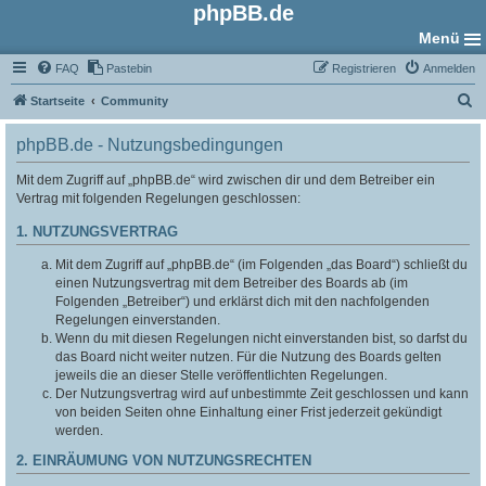
phpBB.de
Menü
FAQ
Pastebin
Registrieren
Anmelden
S
Startseite
Community
u
phpBB.de - Nutzungsbedingungen
c
h
Mit dem Zugriff auf „phpBB.de“ wird zwischen dir und dem Betreiber ein
Vertrag mit folgenden Regelungen geschlossen:
e
1. NUTZUNGSVERTRAG
Mit dem Zugriff auf „phpBB.de“ (im Folgenden „das Board“) schließt du
einen Nutzungsvertrag mit dem Betreiber des Boards ab (im
Folgenden „Betreiber“) und erklärst dich mit den nachfolgenden
Regelungen einverstanden.
Wenn du mit diesen Regelungen nicht einverstanden bist, so darfst du
das Board nicht weiter nutzen. Für die Nutzung des Boards gelten
jeweils die an dieser Stelle veröffentlichten Regelungen.
Der Nutzungsvertrag wird auf unbestimmte Zeit geschlossen und kann
von beiden Seiten ohne Einhaltung einer Frist jederzeit gekündigt
werden.
2. EINRÄUMUNG VON NUTZUNGSRECHTEN