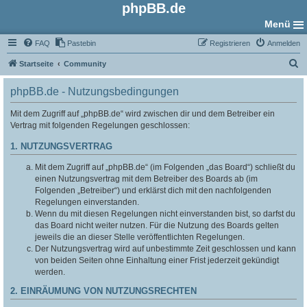
phpBB.de
Menü
FAQ
Pastebin
Registrieren
Anmelden
S
Startseite
Community
u
phpBB.de - Nutzungsbedingungen
c
h
Mit dem Zugriff auf „phpBB.de“ wird zwischen dir und dem Betreiber ein
Vertrag mit folgenden Regelungen geschlossen:
e
1. NUTZUNGSVERTRAG
Mit dem Zugriff auf „phpBB.de“ (im Folgenden „das Board“) schließt du
einen Nutzungsvertrag mit dem Betreiber des Boards ab (im
Folgenden „Betreiber“) und erklärst dich mit den nachfolgenden
Regelungen einverstanden.
Wenn du mit diesen Regelungen nicht einverstanden bist, so darfst du
das Board nicht weiter nutzen. Für die Nutzung des Boards gelten
jeweils die an dieser Stelle veröffentlichten Regelungen.
Der Nutzungsvertrag wird auf unbestimmte Zeit geschlossen und kann
von beiden Seiten ohne Einhaltung einer Frist jederzeit gekündigt
werden.
2. EINRÄUMUNG VON NUTZUNGSRECHTEN