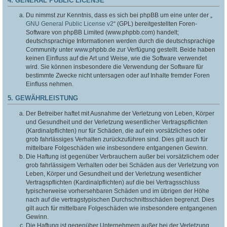
4. GENERAL PUBLIC LICENSE
Du nimmst zur Kenntnis, dass es sich bei phpBB um eine unter der „
GNU General Public License v2
“ (GPL) bereitgestellten Foren-
Software von phpBB Limited (www.phpbb.com) handelt;
deutschsprachige Informationen werden durch die deutschsprachige
Community unter www.phpbb.de zur Verfügung gestellt. Beide haben
keinen Einfluss auf die Art und Weise, wie die Software verwendet
wird. Sie können insbesondere die Verwendung der Software für
bestimmte Zwecke nicht untersagen oder auf Inhalte fremder Foren
Einfluss nehmen.
5. GEWÄHRLEISTUNG
Der Betreiber haftet mit Ausnahme der Verletzung von Leben, Körper
und Gesundheit und der Verletzung wesentlicher Vertragspflichten
(Kardinalpflichten) nur für Schäden, die auf ein vorsätzliches oder
grob fahrlässiges Verhalten zurückzuführen sind. Dies gilt auch für
mittelbare Folgeschäden wie insbesondere entgangenen Gewinn.
Die Haftung ist gegenüber Verbrauchern außer bei vorsätzlichem oder
grob fahrlässigem Verhalten oder bei Schäden aus der Verletzung von
Leben, Körper und Gesundheit und der Verletzung wesentlicher
Vertragspflichten (Kardinalpflichten) auf die bei Vertragsschluss
typischerweise vorhersehbaren Schäden und im übrigen der Höhe
nach auf die vertragstypischen Durchschnittsschäden begrenzt. Dies
gilt auch für mittelbare Folgeschäden wie insbesondere entgangenen
Gewinn.
Die Haftung ist gegenüber Unternehmern außer bei der Verletzung