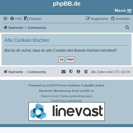
phpBB.de
Menü
FAQ
Pastebin
Registrieren
Anmelden
S
Startseite
Community
u
Alle Cookies löschen
c
h
Bist du dir sicher, dass du alle Cookies des Boards löschen möchtest?
e
Startseite
Community
Alle Zeiten sind
UTC+02:00
Powered by
phpBB
® Forum Software © phpBB Limited
Deutsche Übersetzung durch
phpBB.de
Datenschutz
|
Nutzungsbedingungen
hosted by Linevast.de