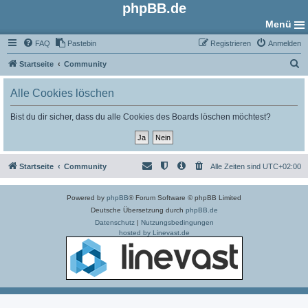
phpBB.de
Menü
FAQ
Pastebin
Registrieren
Anmelden
S
Startseite
Community
u
Alle Cookies löschen
c
h
Bist du dir sicher, dass du alle Cookies des Boards löschen möchtest?
e
Startseite
Community
Alle Zeiten sind
UTC+02:00
Powered by
phpBB
® Forum Software © phpBB Limited
Deutsche Übersetzung durch
phpBB.de
Datenschutz
|
Nutzungsbedingungen
hosted by Linevast.de