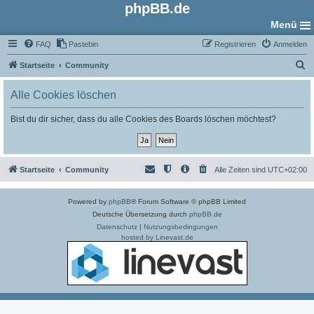
phpBB.de
Menü
FAQ
Pastebin
Registrieren
Anmelden
S
Startseite
Community
u
Alle Cookies löschen
c
h
Bist du dir sicher, dass du alle Cookies des Boards löschen möchtest?
e
Startseite
Community
Alle Zeiten sind
UTC+02:00
Powered by
phpBB
® Forum Software © phpBB Limited
Deutsche Übersetzung durch
phpBB.de
Datenschutz
|
Nutzungsbedingungen
hosted by Linevast.de