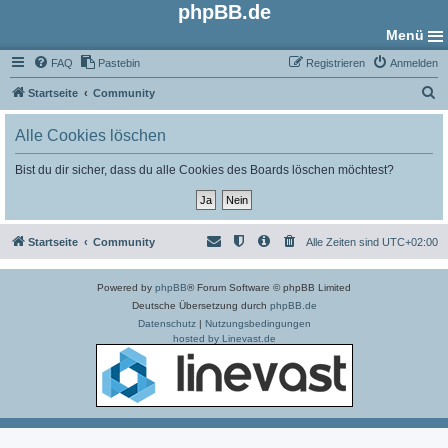
phpBB.de
Menü
FAQ
Pastebin
Registrieren
Anmelden
S
Startseite
Community
u
Alle Cookies löschen
c
h
Bist du dir sicher, dass du alle Cookies des Boards löschen möchtest?
e
Startseite
Community
Alle Zeiten sind
UTC+02:00
Powered by
phpBB
® Forum Software © phpBB Limited
Deutsche Übersetzung durch
phpBB.de
Datenschutz
|
Nutzungsbedingungen
hosted by Linevast.de