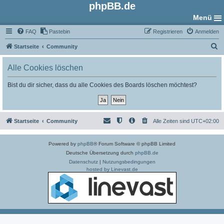
phpBB.de
Menü
FAQ
Pastebin
Registrieren
Anmelden
S
Startseite
Community
u
Alle Cookies löschen
c
h
Bist du dir sicher, dass du alle Cookies des Boards löschen möchtest?
e
Startseite
Community
Alle Zeiten sind
UTC+02:00
Powered by
phpBB
® Forum Software © phpBB Limited
Deutsche Übersetzung durch
phpBB.de
Datenschutz
|
Nutzungsbedingungen
hosted by Linevast.de