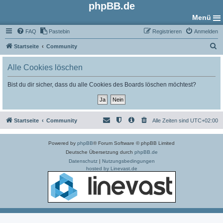
phpBB.de
Menü
FAQ
Pastebin
Registrieren
Anmelden
S
Startseite
Community
u
Alle Cookies löschen
c
h
Bist du dir sicher, dass du alle Cookies des Boards löschen möchtest?
e
Startseite
Community
Alle Zeiten sind
UTC+02:00
Powered by
phpBB
® Forum Software © phpBB Limited
Deutsche Übersetzung durch
phpBB.de
Datenschutz
|
Nutzungsbedingungen
hosted by Linevast.de