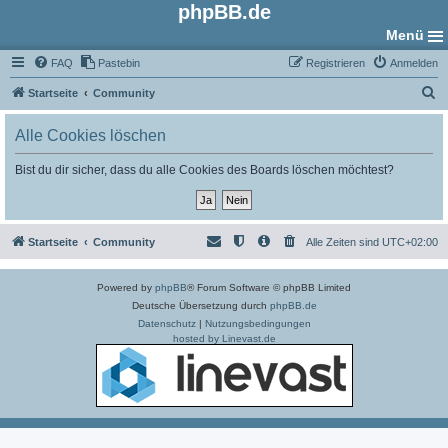
phpBB.de
Menü
FAQ
Pastebin
Registrieren
Anmelden
S
Startseite
Community
u
Alle Cookies löschen
c
h
Bist du dir sicher, dass du alle Cookies des Boards löschen möchtest?
e
Startseite
Community
Alle Zeiten sind
UTC+02:00
Powered by
phpBB
® Forum Software © phpBB Limited
Deutsche Übersetzung durch
phpBB.de
Datenschutz
|
Nutzungsbedingungen
hosted by Linevast.de