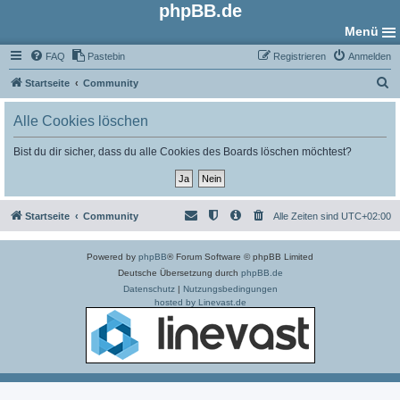
phpBB.de
Menü
FAQ
Pastebin
Registrieren
Anmelden
S
Startseite
Community
u
Alle Cookies löschen
c
h
Bist du dir sicher, dass du alle Cookies des Boards löschen möchtest?
e
Startseite
Community
Alle Zeiten sind
UTC+02:00
Powered by
phpBB
® Forum Software © phpBB Limited
Deutsche Übersetzung durch
phpBB.de
Datenschutz
|
Nutzungsbedingungen
hosted by Linevast.de