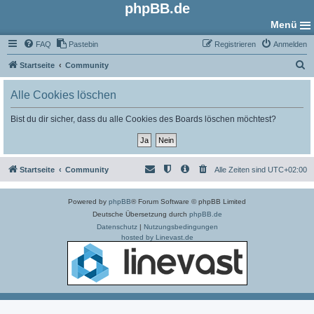
phpBB.de
Menü
FAQ
Pastebin
Registrieren
Anmelden
S
Startseite
Community
u
Alle Cookies löschen
c
h
Bist du dir sicher, dass du alle Cookies des Boards löschen möchtest?
e
Startseite
Community
Alle Zeiten sind
UTC+02:00
Powered by
phpBB
® Forum Software © phpBB Limited
Deutsche Übersetzung durch
phpBB.de
Datenschutz
|
Nutzungsbedingungen
hosted by Linevast.de